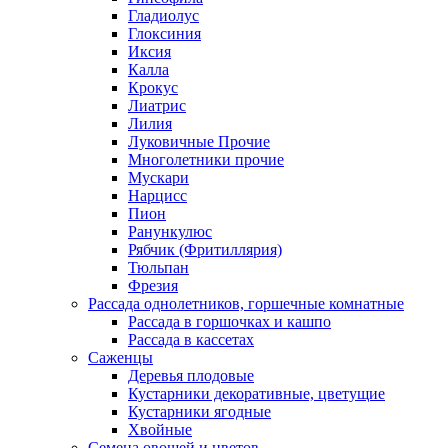
Гладиолус
Глоксиния
Иксия
Калла
Крокус
Лиатрис
Лилия
Луковичные Прочие
Многолетники прочие
Мускари
Нарцисс
Пион
Ранункулюс
Рябчик (Фритиллярия)
Тюльпан
Фрезия
Рассада однолетников, горшечные комнатные
Рассада в горшочках и кашпо
Рассада в кассетах
Саженцы
Деревья плодовые
Кустарники декоративные, цветущие
Кустарники ягодные
Хвойные
Семена овощей и цветов