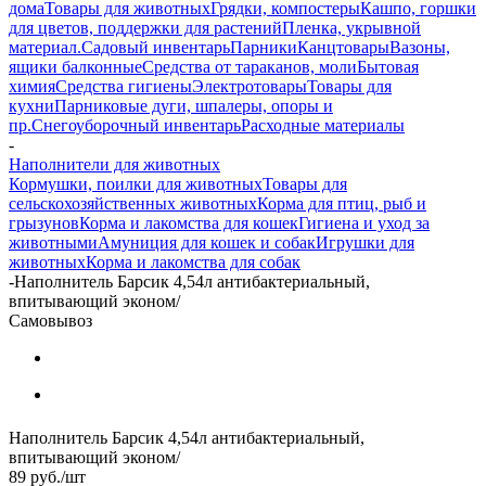
дома
Товары для животных
Грядки, компостеры
Кашпо, горшки
для цветов, поддержки для растений
Пленка, укрывной
материал.
Садовый инвентарь
Парники
Канцтовары
Вазоны,
ящики балконные
Средства от тараканов, моли
Бытовая
химия
Средства гигиены
Электротовары
Товары для
кухни
Парниковые дуги, шпалеры, опоры и
пр.
Снегоуборочный инвентарь
Расходные материалы
-
Наполнители для животных
Кормушки, поилки для животных
Товары для
сельскохозяйственных животных
Корма для птиц, рыб и
грызунов
Корма и лакомства для кошек
Гигиена и уход за
животными
Амуниция для кошек и собак
Игрушки для
животных
Корма и лакомства для собак
-
Наполнитель Барсик 4,54л антибактериальный,
впитывающий эконом/
Самовывоз
Наполнитель Барсик 4,54л антибактериальный,
впитывающий эконом/
89
руб.
/шт