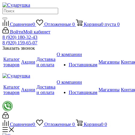
Сравнение
0
Отложенные
0
Корзина
0
пуста
0
Войти
Мой кабинет
8 (920) 180-32-43
8 (920) 159-65-07
Заказать звонок
О компании
Каталог
Доставка
Акции
Магазины
Конта
товаров
и оплата
Поставщикам
О компании
Каталог
Доставка
Акции
Магазины
Конта
товаров
и оплата
Поставщикам
Сравнение
0
Отложенные
0
Корзина
0
0