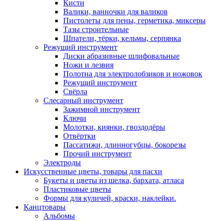
Кисти
Валики, ванночки для валиков
Пистолеты для пены, герметика, миксеры
Тазы строительные
Шпатели, тёрки, кельмы, серпянка
Режущий инструмент
Диски абразивные шлифовальные
Ножи и лезвия
Полотна для электролобзиков и ножовок
Режущий инструмент
Свёрла
Слесарный инструмент
Зажимной инструмент
Ключи
Молотки, киянки, гвоздодёры
Отвёртки
Пассатижи, длинногубцы, бокорезы
Прочий инструмент
Электроды
Искусственные цветы, товары для пасхи
Букеты и цветы из шелка, бархата, атласа
Пластиковые цветы
Формы для куличей, краски, наклейки.
Канцтовары
Альбомы