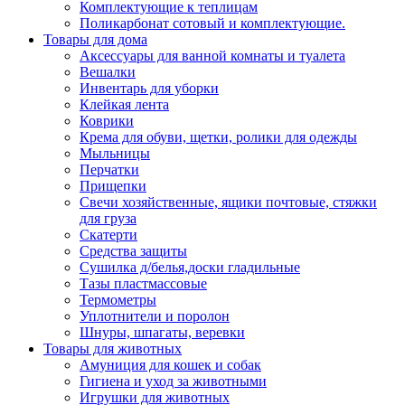
Комплектующие к теплицам
Поликарбонат сотовый и комплектующие.
Товары для дома
Аксессуары для ванной комнаты и туалета
Вешалки
Инвентарь для уборки
Клейкая лента
Коврики
Крема для обуви, щетки, ролики для одежды
Мыльницы
Перчатки
Прищепки
Свечи хозяйственные, ящики почтовые, стяжки
для груза
Скатерти
Средства защиты
Сушилка д/белья,доски гладильные
Тазы пластмассовые
Термометры
Уплотнители и поролон
Шнуры, шпагаты, веревки
Товары для животных
Амуниция для кошек и собак
Гигиена и уход за животными
Игрушки для животных