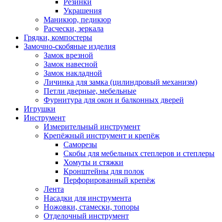
Резинки
Украшения
Маникюр, педикюр
Расчески, зеркала
Грядки, компостеры
Замочно-скобяные изделия
Замок врезной
Замок навесной
Замок накладной
Личинка для замка (цилиндровый механизм)
Петли дверные, мебельные
Фурнитура для окон и балконных дверей
Игрушки
Инструмент
Измерительный инструмент
Крепёжный инструмент и крепёж
Саморезы
Скобы для мебельных степлеров и степлеры
Хомуты и стяжки
Кронштейны для полок
Перфорированный крепёж
Лента
Насадки для инструмента
Ножовки, стамески, топоры
Отделочный инструмент