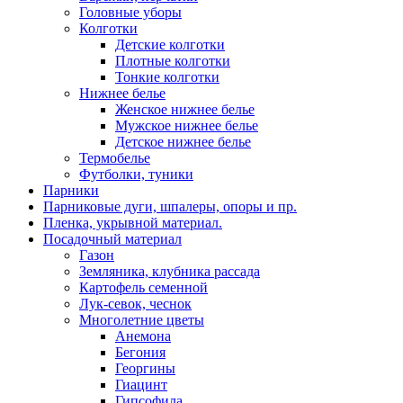
Головные уборы
Колготки
Детские колготки
Плотные колготки
Тонкие колготки
Нижнее белье
Женское нижнее белье
Мужское нижнее белье
Детское нижнее белье
Термобелье
Футболки, туники
Парники
Парниковые дуги, шпалеры, опоры и пр.
Пленка, укрывной материал.
Посадочный материал
Газон
Земляника, клубника рассада
Картофель семенной
Лук-севок, чеснок
Многолетние цветы
Анемона
Бегония
Георгины
Гиацинт
Гипсофила