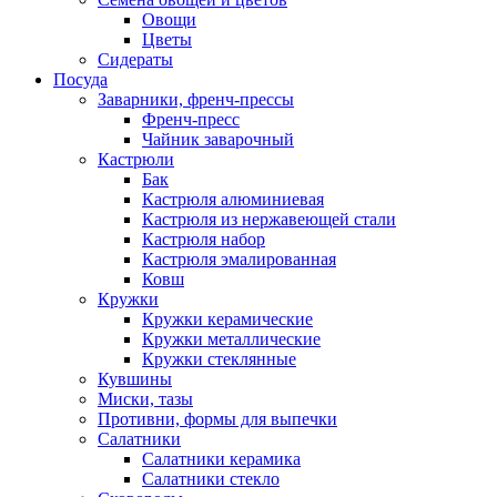
Овощи
Цветы
Сидераты
Посуда
Заварники, френч-прессы
Френч-пресс
Чайник заварочный
Кастрюли
Бак
Кастрюля алюминиевая
Кастрюля из нержавеющей стали
Кастрюля набор
Кастрюля эмалированная
Ковш
Кружки
Кружки керамические
Кружки металлические
Кружки стеклянные
Кувшины
Миски, тазы
Противни, формы для выпечки
Салатники
Салатники керамика
Салатники стекло