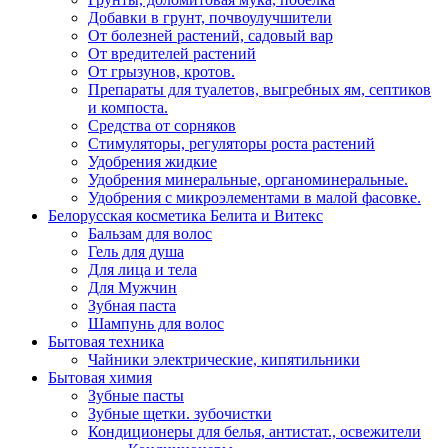
Добавки в грунт, почвоулучшители
От болезней растений, садовый вар
От вредителей растений
От грызунов, кротов.
Препараты для туалетов, выгребных ям, септиков
и компоста.
Средства от сорняков
Стимуляторы, регуляторы роста растений
Удобрения жидкие
Удобрения минеральные, органоминеральные.
Удобрения с микроэлементами в малой фасовке.
Белорусская косметика Белита и Витекс
Бальзам для волос
Гель для душа
Для лица и тела
Для Мужчин
Зубная паста
Шампунь для волос
Бытовая техника
Чайники электрические, кипятильники
Бытовая химия
Зубные пасты
Зубные щетки. зубочистки
Кондиционеры для белья, антистат., освежители