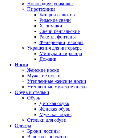
Новогодняя упаковка
Пиротехника
Батареи салютов
Римские свечи
Хлопушки
Свечи бенгальские
Ракеты, фонтаны
Фейерверки, наборы
Украшения для интерьера
Мишура и гирлянда
Дождик
Носки
Женские носки
Мужские носки
Утепленные женские носки
Утепленные мужские носки
Обувь и стельки
Обувь
Детская обувь
Женская обувь
Мужская обувь
Стельки для обуви
Одежда
Брюки, лосины
Варежки, перчатки