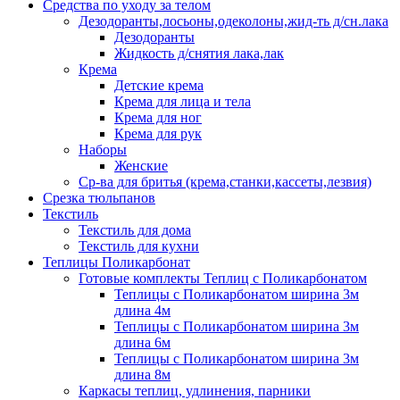
Средства по уходу за телом
Дезодоранты,лосьоны,одеколоны,жид-ть д/сн.лака
Дезодоранты
Жидкость д/снятия лака,лак
Крема
Детские крема
Крема для лица и тела
Крема для ног
Крема для рук
Наборы
Женские
Ср-ва для бритья (крема,станки,кассеты,лезвия)
Срезка тюльпанов
Текстиль
Текстиль для дома
Текстиль для кухни
Теплицы Поликарбонат
Готовые комплекты Теплиц с Поликарбонатом
Теплицы с Поликарбонатом ширина 3м
длина 4м
Теплицы с Поликарбонатом ширина 3м
длина 6м
Теплицы с Поликарбонатом ширина 3м
длина 8м
Каркасы теплиц, удлинения, парники