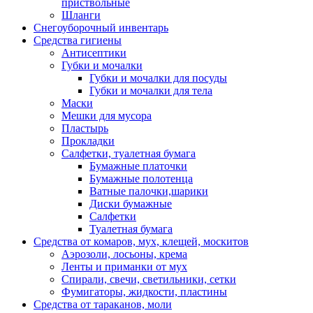
приствольные
Шланги
Снегоуборочный инвентарь
Средства гигиены
Антисептики
Губки и мочалки
Губки и мочалки для посуды
Губки и мочалки для тела
Маски
Мешки для мусора
Пластырь
Прокладки
Салфетки, туалетная бумага
Бумажные платочки
Бумажные полотенца
Ватные палочки,шарики
Диски бумажные
Салфетки
Туалетная бумага
Средства от комаров, мух, клещей, москитов
Аэрозоли, лосьоны, крема
Ленты и приманки от мух
Спирали, свечи, светильники, сетки
Фумигаторы, жидкости, пластины
Средства от тараканов, моли