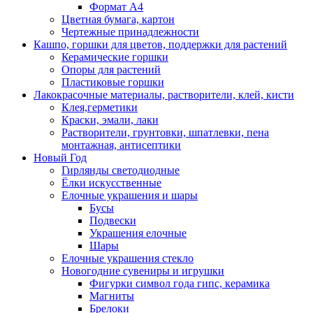
Формат А4
Цветная бумага, картон
Чертежные принадлежности
Кашпо, горшки для цветов, поддержки для растений
Керамические горшки
Опоры для растений
Пластиковые горшки
Лакокрасочные материалы, растворители, клей, кисти
Клея,герметики
Краски, эмали, лаки
Растворители, грунтовки, шпатлевки, пена
монтажная, антисептики
Новый Год
Гирлянды светодиодные
Ёлки искусственные
Елочные украшения и шары
Бусы
Подвески
Украшения елочные
Шары
Елочные украшения стекло
Новогодние сувениры и игрушки
Фигурки символ года гипс, керамика
Магниты
Брелоки