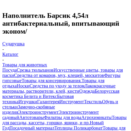
Наполнитель Барсик 4,54л
антибактериальный, впитывающий
эконом/
Сударушка
-
Каталог
-
Товары для животных
Посуда
Срезка тюльпанов
Искусственные цветы, товары для
пасхи
Средства от комаров, мух, клещей, москитов
Фигуры
гипсовые
Товары для консервирования.
Товары для
отдыха
Носки
Средства по уходу за телом
Лакокрасочные
материалы, растворители, клей, кисти
Одежда
Белорусская
косметика Белита и Витекс
Бытовая
техника
Игрушки
Галантерея
Инструмент
Текстиль
Обувь и
стельки
Замочно-скобяные
изделия
Электроинструмент
Электроинструмент
садовый
Автотовары
Фильтры для воды
Агрохимикаты
Товары
для рассады, кассеты, горшки, ящики, и пр.
Новый
Год
Посадочный материал
Теплицы Поликарбонат
Товары для