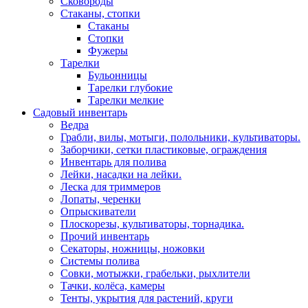
Сковороды
Стаканы, стопки
Стаканы
Стопки
Фужеры
Тарелки
Бульонницы
Тарелки глубокие
Тарелки мелкие
Садовый инвентарь
Ведра
Грабли, вилы, мотыги, полольники, культиваторы.
Заборчики, сетки пластиковые, ограждения
Инвентарь для полива
Лейки, насадки на лейки.
Леска для триммеров
Лопаты, черенки
Опрыскиватели
Плоскорезы, культиваторы, торнадика.
Прочий инвентарь
Секаторы, ножницы, ножовки
Системы полива
Совки, мотыжки, грабельки, рыхлители
Тачки, колёса, камеры
Тенты, укрытия для растений, круги