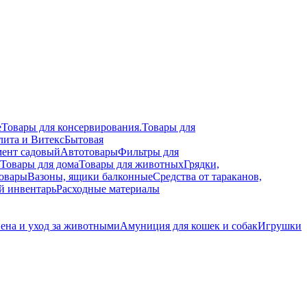
е
Товары для консервирования.
Товары для
лита и Витекс
Бытовая
ент садовый
Автотовары
Фильтры для
Товары для дома
Товары для животных
Грядки,
овары
Вазоны, ящики балконные
Средства от тараканов,
й инвентарь
Расходные материалы
ена и уход за животными
Амуниция для кошек и собак
Игрушки