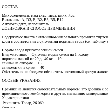
СОСТАВ
Микроэлементы: марганец, медь, цинк, йод.
Витамины: А, D3, Е, В2, В3, В5, В12.
Антиоксидант, наполнитель.
ДОЗИРОВКА И СПОСОБ ПРИМЕНЕНИЯ
Содержимое пакета витаминно-минерального премикса тщатель
корм в соответствии с суточными нормами ввода (см. таблицу н
Нормы ввода приготовленной смеси
Вид животных Суточная норма смеси на 1 голову
поросята массой от 20 до 40 кг 10
свиньи на откорме 15
свиноматки и хряки 40
Обязательно необходимо обеспечить постоянный доступ живот
ОСОБЫЕ УКАЗАНИЯ
Премикс не является самостоятельным кормом, это добавка к 
промышленного комбикорма и других витаминно-минеральных
Характеристики
Реквизиты
Товар, 26 069
Отзывы