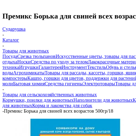
Премикс Борька для свиней всех возрас
Сударушка
-
Каталог
-
Товары для животных
Посуда
Срезка тюльпанов
Искусственные цветы, товары для па
отдыха
Носки
Средства по уходу за телом
Лакокрасочные материа
техника
Игрушки
Галантерея
Инструмент
Текстиль
Обувь и стель
воды
Агрохимикаты
Товары для рассады, кассеты, горшки, ящик
компостеры
Кашпо, горшки для цветов, поддержки для растени
моли
Бытовая химия
Средства гигиены
Электротовары
Товары д
-
Товары для сельскохозяйственных животных
Кормушки, поилки для животных
Наполнители для животных
К
для животных
Корма и лакомства для собак
-
Премикс Борька для свиней всех возрастов 500гр/18