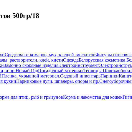
тов 500гр/18
схи
Средства от комаров, мух, клещей, москитов
Фигуры гипсовы
лы, растворители, клей, кисти
Одежда
Белорусская косметика Бе
ки
Замочно-скобяные изделия
Электроинструмент
Электроинструм
и, и пр.
Новый Год
Посадочный материал
Теплицы Поликарбонат
й
Пленка, укрывной материал.
Садовый инвентарь
Парники
Канцт
ля кухни
Парниковые дуги, шпалеры, опоры и пр.
Снегоуборочны
орма для птиц, рыб и грызунов
Корма и лакомства для кошек
Гиги