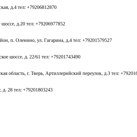
ская, д.4
тел: +79206812870
 шоссе, д.20
тел: +79206977852
он, п. Оленино, ул. Гагарина, д.4
тел: +79201579527
кое шоссе, д. 22/61
тел: +79201743490
ая область, г. Тверь, Артиллерийский переулок, д.3
тел: +79201
, д. 28
тел: +79201803243