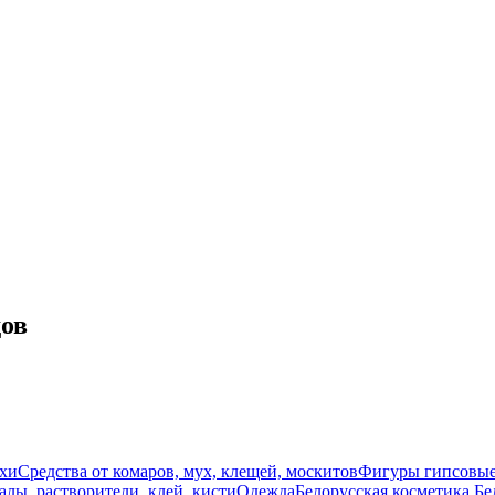
дов
схи
Средства от комаров, мух, клещей, москитов
Фигуры гипсовы
лы, растворители, клей, кисти
Одежда
Белорусская косметика Бе