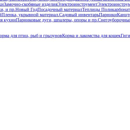
ки
Замочно-скобяные изделия
Электроинструмент
Электроинструм
и, и пр.
Новый Год
Посадочный материал
Теплицы Поликарбонат
й
Пленка, укрывной материал.
Садовый инвентарь
Парники
Канцт
ля кухни
Парниковые дуги, шпалеры, опоры и пр.
Снегоуборочны
орма для птиц, рыб и грызунов
Корма и лакомства для кошек
Гиги