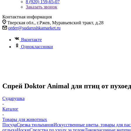
8 (920) 159-65-07
Заказать звонок
Контактная информация
Тверская обл., г.Ржев, Муравьевский тракт, д.28
order@sudarushkamarket.ru
Вконтакте
Одноклассники
Спрей Doktor Animal для птиц от пухое
Сударушка
-
Каталог
-
Товары для животных
Посуда
Срезка тюльпанов
Искусственные цветы, товары для па
отдыха
Носки
Средства по уходу за телом
Лакокрасочные материа