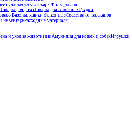
ент садовый
Автотовары
Фильтры для
Товары для дома
Товары для животных
Грядки,
овары
Вазоны, ящики балконные
Средства от тараканов,
й инвентарь
Расходные материалы
ена и уход за животными
Амуниция для кошек и собак
Игрушки