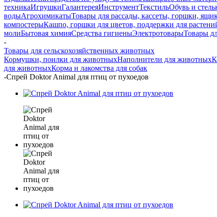
техника
Игрушки
Галантерея
Инструмент
Текстиль
Обувь и стель
воды
Агрохимикаты
Товары для рассады, кассеты, горшки, ящик
компостеры
Кашпо, горшки для цветов, поддержки для растени
моли
Бытовая химия
Средства гигиены
Электротовары
Товары д
-
Товары для сельскохозяйственных животных
Кормушки, поилки для животных
Наполнители для животных
К
для животных
Корма и лакомства для собак
-
Спрей Doktor Animal для птиц от пухоедов