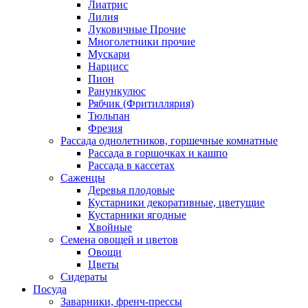
Лиатрис
Лилия
Луковичные Прочие
Многолетники прочие
Мускари
Нарцисс
Пион
Ранункулюс
Рябчик (Фритиллярия)
Тюльпан
Фрезия
Рассада однолетников, горшечные комнатные
Рассада в горшочках и кашпо
Рассада в кассетах
Саженцы
Деревья плодовые
Кустарники декоративные, цветущие
Кустарники ягодные
Хвойные
Семена овощей и цветов
Овощи
Цветы
Сидераты
Посуда
Заварники, френч-прессы