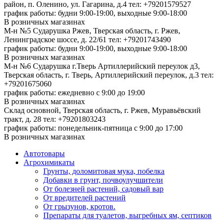
район, п. Оленино, ул. Гагарина, д.4
тел: +79201579527
график работы: будни 9:00-19:00, выходные 9:00-18:00
В розничных магазинах
М-н №5 Сударушка Ржев, Тверская область, г. Ржев,
Ленинградское шоссе, д. 22/61
тел: +79201743490
график работы: будни 9:00-19:00, выходные 9:00-18:00
В розничных магазинах
М-н №6 Сударушка г.Тверь Артиллерийский переулок д3,
Тверская область, г. Тверь, Артиллерийский переулок, д.3
тел:
+79201675060
график работы: ежедневно с 9:00 до 19:00
В розничных магазинах
Склад основной, Тверская область, г. Ржев, Муравьёвский
тракт, д. 28
тел: +79201803243
график работы: понедельник-пятница с 9:00 до 17:00
В розничных магазинах
Автотовары
Агрохимикаты
Грунты, доломитовая мука, побелка
Добавки в грунт, почвоулучшители
От болезней растений, садовый вар
От вредителей растений
От грызунов, кротов.
Препараты для туалетов, выгребных ям, септиков