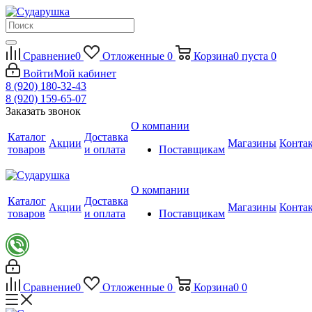
Сравнение
0
Отложенные
0
Корзина
0
пуста
0
Войти
Мой кабинет
8 (920) 180-32-43
8 (920) 159-65-07
Заказать звонок
О компании
Каталог
Доставка
Акции
Магазины
Конта
товаров
и оплата
Поставщикам
Доб
лин
О компании
Каталог
Доставка
Акции
Магазины
Конта
товаров
и оплата
Поставщикам
Сравнение
0
Отложенные
0
Корзина
0
0