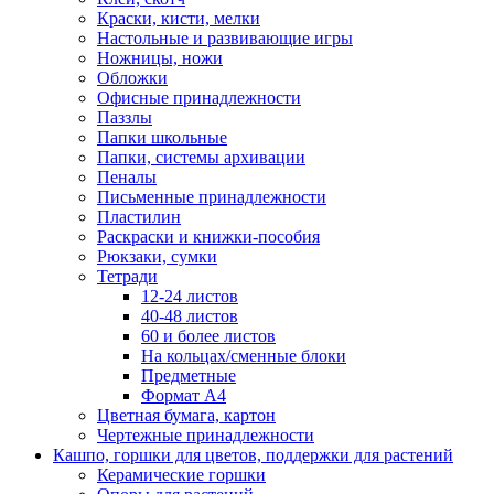
Краски, кисти, мелки
Настольные и развивающие игры
Ножницы, ножи
Обложки
Офисные принадлежности
Паззлы
Папки школьные
Папки, системы архивации
Пеналы
Письменные принадлежности
Пластилин
Раскраски и книжки-пособия
Рюкзаки, сумки
Тетради
12-24 листов
40-48 листов
60 и более листов
На кольцах/сменные блоки
Предметные
Формат А4
Цветная бумага, картон
Чертежные принадлежности
Кашпо, горшки для цветов, поддержки для растений
Керамические горшки