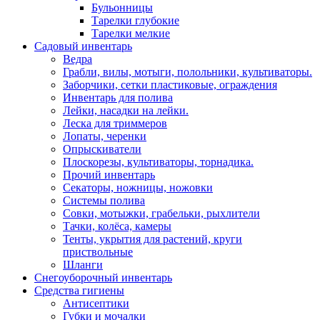
Бульонницы
Тарелки глубокие
Тарелки мелкие
Садовый инвентарь
Ведра
Грабли, вилы, мотыги, полольники, культиваторы.
Заборчики, сетки пластиковые, ограждения
Инвентарь для полива
Лейки, насадки на лейки.
Леска для триммеров
Лопаты, черенки
Опрыскиватели
Плоскорезы, культиваторы, торнадика.
Прочий инвентарь
Секаторы, ножницы, ножовки
Системы полива
Совки, мотыжки, грабельки, рыхлители
Тачки, колёса, камеры
Тенты, укрытия для растений, круги
приствольные
Шланги
Снегоуборочный инвентарь
Средства гигиены
Антисептики
Губки и мочалки