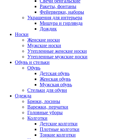
Свечи бенгальские
Ракеты, фонтаны
Фейерверки, наборы
Украшения для интерьера
Мишура и гирлянда
Дождик
Носки
Женские носки
Мужские носки
Утепленные женские носки
Утепленные мужские носки
Обувь и стельки
Обувь
Детская обувь
Женская обувь
Мужская обувь
Стельки для обуви
Одежда
Брюки, лосины
Варежки, перчатки
Головные уборы
Колготки
Детские колготки
Плотные колготки
Тонкие колготки