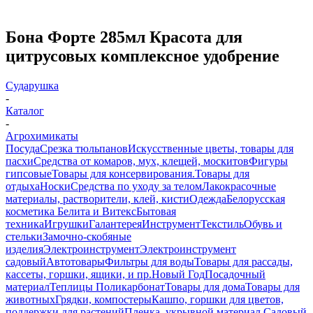
Бона Форте 285мл Красота для
цитрусовых комплексное удобрение
Сударушка
-
Каталог
-
Агрохимикаты
Посуда
Срезка тюльпанов
Искусственные цветы, товары для
пасхи
Средства от комаров, мух, клещей, москитов
Фигуры
гипсовые
Товары для консервирования.
Товары для
отдыха
Носки
Средства по уходу за телом
Лакокрасочные
материалы, растворители, клей, кисти
Одежда
Белорусская
косметика Белита и Витекс
Бытовая
техника
Игрушки
Галантерея
Инструмент
Текстиль
Обувь и
стельки
Замочно-скобяные
изделия
Электроинструмент
Электроинструмент
садовый
Автотовары
Фильтры для воды
Товары для рассады,
кассеты, горшки, ящики, и пр.
Новый Год
Посадочный
материал
Теплицы Поликарбонат
Товары для дома
Товары для
животных
Грядки, компостеры
Кашпо, горшки для цветов,
поддержки для растений
Пленка, укрывной материал.
Садовый