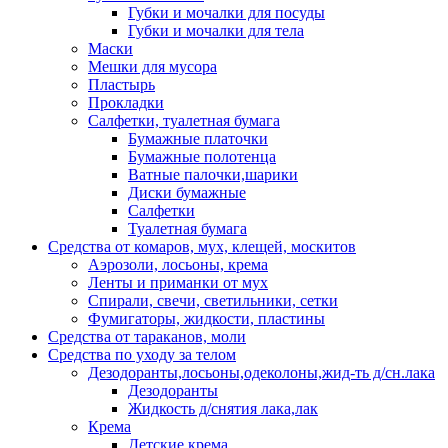
Губки и мочалки для посуды
Губки и мочалки для тела
Маски
Мешки для мусора
Пластырь
Прокладки
Салфетки, туалетная бумага
Бумажные платочки
Бумажные полотенца
Ватные палочки,шарики
Диски бумажные
Салфетки
Туалетная бумага
Средства от комаров, мух, клещей, москитов
Аэрозоли, лосьоны, крема
Ленты и приманки от мух
Спирали, свечи, светильники, сетки
Фумигаторы, жидкости, пластины
Средства от тараканов, моли
Средства по уходу за телом
Дезодоранты,лосьоны,одеколоны,жид-ть д/сн.лака
Дезодоранты
Жидкость д/снятия лака,лак
Крема
Детские крема