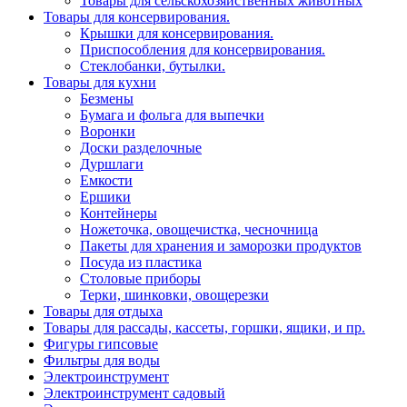
Товары для сельскохозяйственных животных
Товары для консервирования.
Крышки для консервирования.
Приспособления для консервирования.
Стеклобанки, бутылки.
Товары для кухни
Безмены
Бумага и фольга для выпечки
Воронки
Доски разделочные
Дуршлаги
Емкости
Ершики
Контейнеры
Ножеточка, овощечистка, чесночница
Пакеты для хранения и заморозки продуктов
Посуда из пластика
Столовые приборы
Терки, шинковки, овощерезки
Товары для отдыха
Товары для рассады, кассеты, горшки, ящики, и пр.
Фигуры гипсовые
Фильтры для воды
Электроинструмент
Электроинструмент садовый