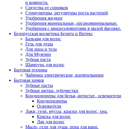
и компоста.
Средства от сорняков
Стимуляторы, регуляторы роста растений
Удобрения жидкие
Удобрения минеральные, органоминеральные.
Удобрения с микроэлементами в малой фасовке.
Белорусская косметика Белита и Витекс
Бальзам для волос
Гель для душа
Для лица и тела
Для Мужчин
Зубная паста
Шампунь для волос
Бытовая техника
Чайники электрические, кипятильники
Бытовая химия
Зубные пасты
Зубные щетки. зубочистки
Кондиционеры для белья, антистат., освежители
Кондиционеры
Освежители
Лаки, гели. муссы, краски для волос, хна.
Краска для волос
Лак для волос
Мыло, гели для душа, пена для ванн.