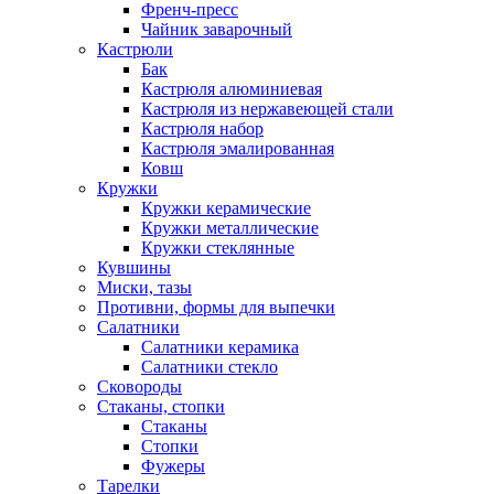
Френч-пресс
Чайник заварочный
Кастрюли
Бак
Кастрюля алюминиевая
Кастрюля из нержавеющей стали
Кастрюля набор
Кастрюля эмалированная
Ковш
Кружки
Кружки керамические
Кружки металлические
Кружки стеклянные
Кувшины
Миски, тазы
Противни, формы для выпечки
Салатники
Салатники керамика
Салатники стекло
Сковороды
Стаканы, стопки
Стаканы
Стопки
Фужеры
Тарелки