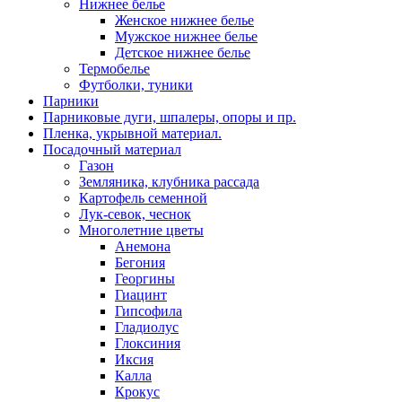
Нижнее белье
Женское нижнее белье
Мужское нижнее белье
Детское нижнее белье
Термобелье
Футболки, туники
Парники
Парниковые дуги, шпалеры, опоры и пр.
Пленка, укрывной материал.
Посадочный материал
Газон
Земляника, клубника рассада
Картофель семенной
Лук-севок, чеснок
Многолетние цветы
Анемона
Бегония
Георгины
Гиацинт
Гипсофила
Гладиолус
Глоксиния
Иксия
Калла
Крокус