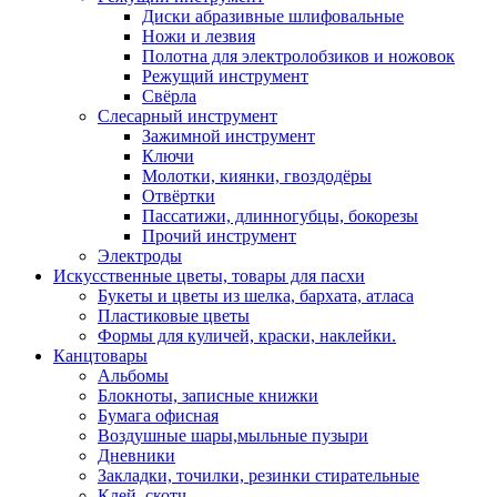
Диски абразивные шлифовальные
Ножи и лезвия
Полотна для электролобзиков и ножовок
Режущий инструмент
Свёрла
Слесарный инструмент
Зажимной инструмент
Ключи
Молотки, киянки, гвоздодёры
Отвёртки
Пассатижи, длинногубцы, бокорезы
Прочий инструмент
Электроды
Искусственные цветы, товары для пасхи
Букеты и цветы из шелка, бархата, атласа
Пластиковые цветы
Формы для куличей, краски, наклейки.
Канцтовары
Альбомы
Блокноты, записные книжки
Бумага офисная
Воздушные шары,мыльные пузыри
Дневники
Закладки, точилки, резинки стирательные
Клей, скотч