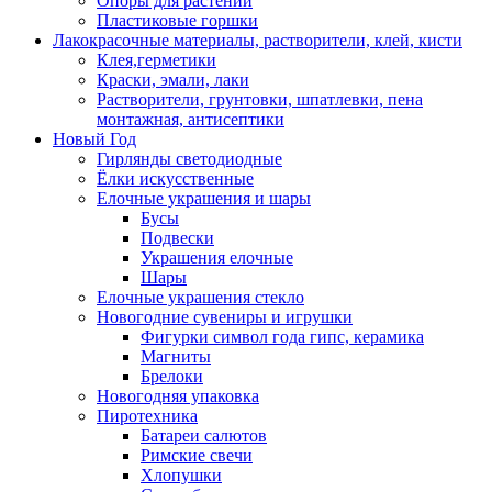
Опоры для растений
Пластиковые горшки
Лакокрасочные материалы, растворители, клей, кисти
Клея,герметики
Краски, эмали, лаки
Растворители, грунтовки, шпатлевки, пена
монтажная, антисептики
Новый Год
Гирлянды светодиодные
Ёлки искусственные
Елочные украшения и шары
Бусы
Подвески
Украшения елочные
Шары
Елочные украшения стекло
Новогодние сувениры и игрушки
Фигурки символ года гипс, керамика
Магниты
Брелоки
Новогодняя упаковка
Пиротехника
Батареи салютов
Римские свечи
Хлопушки