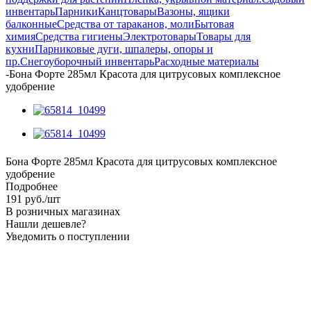
инвентарь
Парники
Канцтовары
Вазоны, ящики
балконные
Средства от тараканов, моли
Бытовая
химия
Средства гигиены
Электротовары
Товары для
кухни
Парниковые дуги, шпалеры, опоры и
пр.
Снегоуборочный инвентарь
Расходные материалы
-
Бона Форте 285мл Красота для цитрусовых комплексное
удобрение
Бона Форте 285мл Красота для цитрусовых комплексное
удобрение
Подробнее
191
руб.
/шт
В розничных магазинах
Нашли дешевле?
Уведомить о поступлении