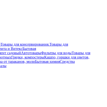
е
Товары для консервирования.
Товары для
лита и Витекс
Бытовая
ент садовый
Автотовары
Фильтры для воды
Товары для
вотных
Грядки, компостеры
Кашпо, горшки для цветов,
а от тараканов, моли
Бытовая химия
Средства
иалы