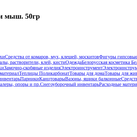
и мыш. 50гр
схи
Средства от комаров, мух, клещей, москитов
Фигуры гипсовы
лы, растворители, клей, кисти
Одежда
Белорусская косметика Бе
ки
Замочно-скобяные изделия
Электроинструмент
Электроинструм
материал
Теплицы Поликарбонат
Товары для дома
Товары для жи
инвентарь
Парники
Канцтовары
Вазоны, ящики балконные
Средств
алеры, опоры и пр.
Снегоуборочный инвентарь
Расходные матер