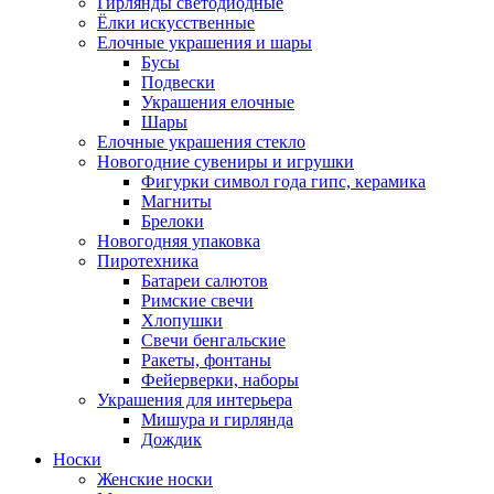
Гирлянды светодиодные
Ёлки искусственные
Елочные украшения и шары
Бусы
Подвески
Украшения елочные
Шары
Елочные украшения стекло
Новогодние сувениры и игрушки
Фигурки символ года гипс, керамика
Магниты
Брелоки
Новогодняя упаковка
Пиротехника
Батареи салютов
Римские свечи
Хлопушки
Свечи бенгальские
Ракеты, фонтаны
Фейерверки, наборы
Украшения для интерьера
Мишура и гирлянда
Дождик
Носки
Женские носки