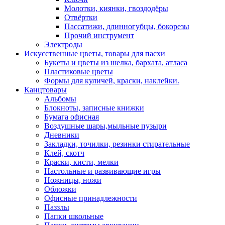
Молотки, киянки, гвоздодёры
Отвёртки
Пассатижи, длинногубцы, бокорезы
Прочий инструмент
Электроды
Искусственные цветы, товары для пасхи
Букеты и цветы из шелка, бархата, атласа
Пластиковые цветы
Формы для куличей, краски, наклейки.
Канцтовары
Альбомы
Блокноты, записные книжки
Бумага офисная
Воздушные шары,мыльные пузыри
Дневники
Закладки, точилки, резинки стирательные
Клей, скотч
Краски, кисти, мелки
Настольные и развивающие игры
Ножницы, ножи
Обложки
Офисные принадлежности
Паззлы
Папки школьные