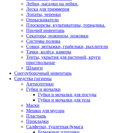
Лейки, насадки на лейки.
Леска для триммеров
Лопаты, черенки
Опрыскиватели
Плоскорезы, культиваторы, торнадика.
Прочий инвентарь
Секаторы, ножницы, ножовки
Системы полива
Совки, мотыжки, грабельки, рыхлители
Тачки, колёса, камеры
Тенты, укрытия для растений, круги
приствольные
Шланги
Снегоуборочный инвентарь
Средства гигиены
Антисептики
Губки и мочалки
Губки и мочалки для посуды
Губки и мочалки для тела
Маски
Мешки для мусора
Пластырь
Прокладки
Салфетки, туалетная бумага
Бумажные платочки