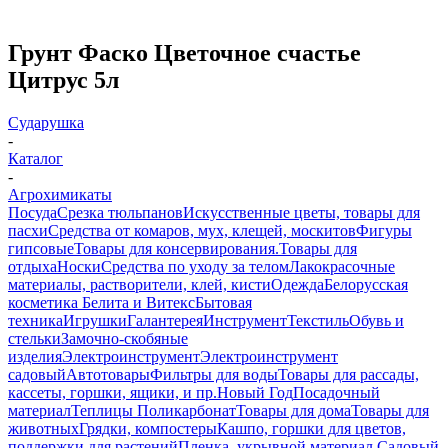
Грунт Фаско Цветочное счастье
Цитрус 5л
Сударушка
-
Каталог
-
Агрохимикаты
Посуда
Срезка тюльпанов
Искусственные цветы, товары для
пасхи
Средства от комаров, мух, клещей, москитов
Фигуры
гипсовые
Товары для консервирования.
Товары для
отдыха
Носки
Средства по уходу за телом
Лакокрасочные
материалы, растворители, клей, кисти
Одежда
Белорусская
косметика Белита и Витекс
Бытовая
техника
Игрушки
Галантерея
Инструмент
Текстиль
Обувь и
стельки
Замочно-скобяные
изделия
Электроинструмент
Электроинструмент
садовый
Автотовары
Фильтры для воды
Товары для рассады,
кассеты, горшки, ящики, и пр.
Новый Год
Посадочный
материал
Теплицы Поликарбонат
Товары для дома
Товары для
животных
Грядки, компостеры
Кашпо, горшки для цветов,
поддержки для растений
Пленка, укрывной материал.
Садовый