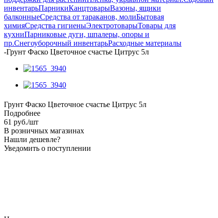
инвентарь
Парники
Канцтовары
Вазоны, ящики
балконные
Средства от тараканов, моли
Бытовая
химия
Средства гигиены
Электротовары
Товары для
кухни
Парниковые дуги, шпалеры, опоры и
пр.
Снегоуборочный инвентарь
Расходные материалы
-
Грунт Фаско Цветочное счастье Цитрус 5л
Грунт Фаско Цветочное счастье Цитрус 5л
Подробнее
61
руб.
/шт
В розничных магазинах
Нашли дешевле?
Уведомить о поступлении