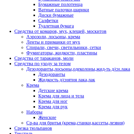
Бумажные полотенца
Ватные палочки,шарики
Диски бумажные
Салфетки
Туалетная бумага
Средства от комаров, мух, клещей, москитов
Аэрозоли, лосьоны, крема
Ленты и приманки от мух
Спирали, свечи, светильники, сетки
Фумигаторы, жидкости, пластины
Средства от тараканов, моли
Средства по уходу за телом
Дезодоранты,лосьоны,одеколоны,жид-ть д/сн.лака
Дезодоранты
Жидкость д/снятия лака,лак
Крема
Детские крема
Крема для лица и тела
Крема для ног
Крема для рук
Наборы
Женские
Ср-ва для бритья (крема,станки,кассеты,лезвия)
Срезка тюльпанов
Текстиль