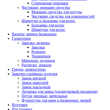
Стиральные порошки
Чистящие, моющие средства
Моющие средства для посуды
Чистящие средства для поверхностей
Шампуни и бальзамы для волос
Бальзамы для волос
Шампуни для волос
Вазоны, ящики балконные
Галантерея
Заколка, резинка
Заколки
Резинки
Украшения
Маникюр, педикюр
Расчески, зеркала
Грядки, компостеры
Замочно-скобяные изделия
Замок врезной
Замок навесной
Замок накладной
Личинка для замка (цилиндровый механизм)
Петли дверные, мебельные
Фурнитура для окон и балконных дверей
Игрушки
Инструмент