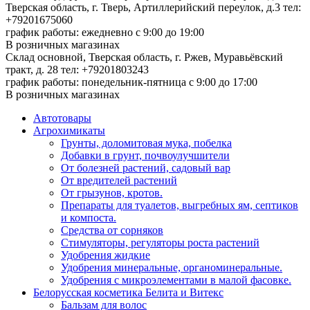
Тверская область, г. Тверь, Артиллерийский переулок, д.3
тел:
+79201675060
график работы: ежедневно с 9:00 до 19:00
В розничных магазинах
Склад основной, Тверская область, г. Ржев, Муравьёвский
тракт, д. 28
тел: +79201803243
график работы: понедельник-пятница с 9:00 до 17:00
В розничных магазинах
Автотовары
Агрохимикаты
Грунты, доломитовая мука, побелка
Добавки в грунт, почвоулучшители
От болезней растений, садовый вар
От вредителей растений
От грызунов, кротов.
Препараты для туалетов, выгребных ям, септиков
и компоста.
Средства от сорняков
Стимуляторы, регуляторы роста растений
Удобрения жидкие
Удобрения минеральные, органоминеральные.
Удобрения с микроэлементами в малой фасовке.
Белорусская косметика Белита и Витекс
Бальзам для волос