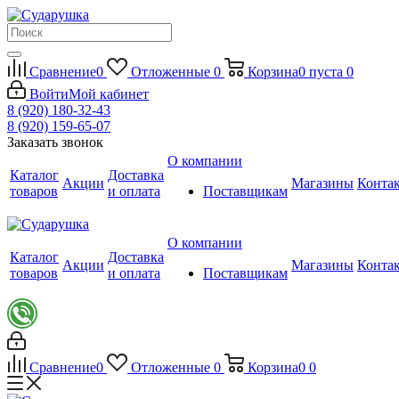
Сравнение
0
Отложенные
0
Корзина
0
пуста
0
Войти
Мой кабинет
8 (920) 180-32-43
8 (920) 159-65-07
Заказать звонок
О компании
Каталог
Доставка
Акции
Магазины
Конта
товаров
и оплата
Поставщикам
О компании
Каталог
Доставка
Акции
Магазины
Конта
товаров
и оплата
Поставщикам
Сравнение
0
Отложенные
0
Корзина
0
0