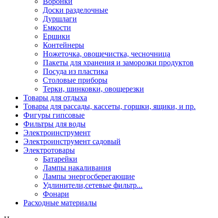
Воронки
Доски разделочные
Дуршлаги
Емкости
Ершики
Контейнеры
Ножеточка, овощечистка, чесночница
Пакеты для хранения и заморозки продуктов
Посуда из пластика
Столовые приборы
Терки, шинковки, овощерезки
Товары для отдыха
Товары для рассады, кассеты, горшки, ящики, и пр.
Фигуры гипсовые
Фильтры для воды
Электроинструмент
Электроинструмент садовый
Электротовары
Батарейки
Лампы накаливания
Лампы энергосберегающие
Удлинители,сетевые фильтр...
Фонари
Расходные материалы