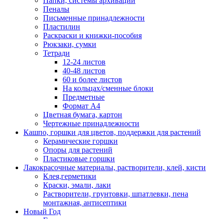
Папки, системы архивации
Пеналы
Письменные принадлежности
Пластилин
Раскраски и книжки-пособия
Рюкзаки, сумки
Тетради
12-24 листов
40-48 листов
60 и более листов
На кольцах/сменные блоки
Предметные
Формат А4
Цветная бумага, картон
Чертежные принадлежности
Кашпо, горшки для цветов, поддержки для растений
Керамические горшки
Опоры для растений
Пластиковые горшки
Лакокрасочные материалы, растворители, клей, кисти
Клея,герметики
Краски, эмали, лаки
Растворители, грунтовки, шпатлевки, пена
монтажная, антисептики
Новый Год