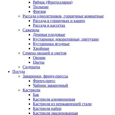
Рябчик (Фритиллярия)
Тюльпан
Фрезия
Рассада однолетников, горшечные комнатные
Рассада в горшочках и кашпо
Рассада в кассетах
Саженцы
Деревья плодовые
Кустарники декоративные, цветущие
Кустарники ягодные
Хвойные
Семена овощей и цветов
Овощи
Цветы
Сидераты
Посуда
Заварники, френч-прессы
Френч-пресс
Чайник заварочный
Кастрюли
Бак
Кастрюля алюминиевая
Кастрюля из нержавеющей стали
Кастрюля набор
Кастрюля эмалированная