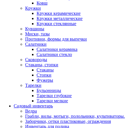
Ковш
Кружки
Кружки керамические
Кружки металлические
Кружки стеклянные
Кувшины
Миски, тазы
Противни, формы для выпечки
Салатники
Салатники керамика
Салатники стекло
Сковороды
Стаканы, стопки
Стаканы
Стопки
Фужеры
Тарелки
Бульонницы
Тарелки глубокие
Тарелки мелкие
Садовый инвентарь
Ведра
Грабли, вилы, мотыги, полольники, культиваторы.
Заборчики, сетки пластиковые, ограждения
Инвентарь для полива