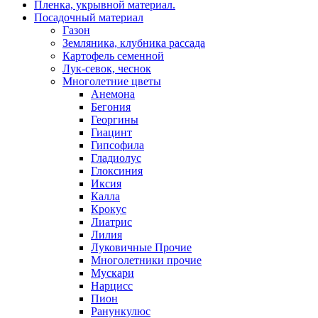
Пленка, укрывной материал.
Посадочный материал
Газон
Земляника, клубника рассада
Картофель семенной
Лук-севок, чеснок
Многолетние цветы
Анемона
Бегония
Георгины
Гиацинт
Гипсофила
Гладиолус
Глоксиния
Иксия
Калла
Крокус
Лиатрис
Лилия
Луковичные Прочие
Многолетники прочие
Мускари
Нарцисс
Пион
Ранункулюс