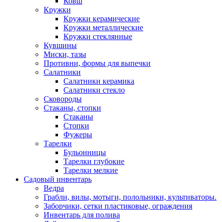
Ковш
Кружки
Кружки керамические
Кружки металлические
Кружки стеклянные
Кувшины
Миски, тазы
Противни, формы для выпечки
Салатники
Салатники керамика
Салатники стекло
Сковороды
Стаканы, стопки
Стаканы
Стопки
Фужеры
Тарелки
Бульонницы
Тарелки глубокие
Тарелки мелкие
Садовый инвентарь
Ведра
Грабли, вилы, мотыги, полольники, культиваторы.
Заборчики, сетки пластиковые, ограждения
Инвентарь для полива