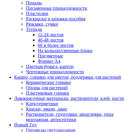
Пеналы
Письменные принадлежности
Пластилин
Раскраски и книжки-пособия
Рюкзаки, сумки
Тетради
12-24 листов
40-48 листов
60 и более листов
На кольцах/сменные блоки
Предметные
Формат А4
Цветная бумага, картон
Чертежные принадлежности
Кашпо, горшки для цветов, поддержки для растений
Керамические горшки
Опоры для растений
Пластиковые горшки
Лакокрасочные материалы, растворители, клей, кисти
Клея,герметики
Краски, эмали, лаки
Растворители, грунтовки, шпатлевки, пена
монтажная, антисептики
Новый Год
Гирлянды светодиодные