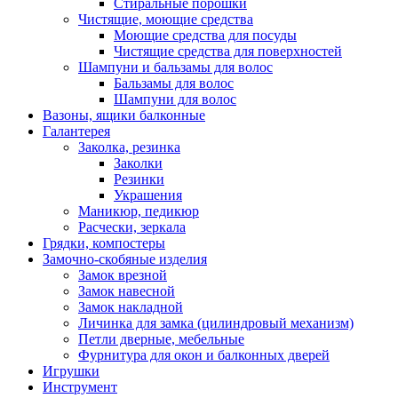
Стиральные порошки
Чистящие, моющие средства
Моющие средства для посуды
Чистящие средства для поверхностей
Шампуни и бальзамы для волос
Бальзамы для волос
Шампуни для волос
Вазоны, ящики балконные
Галантерея
Заколка, резинка
Заколки
Резинки
Украшения
Маникюр, педикюр
Расчески, зеркала
Грядки, компостеры
Замочно-скобяные изделия
Замок врезной
Замок навесной
Замок накладной
Личинка для замка (цилиндровый механизм)
Петли дверные, мебельные
Фурнитура для окон и балконных дверей
Игрушки
Инструмент