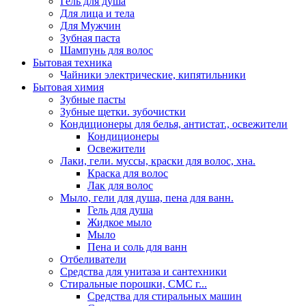
Гель для душа
Для лица и тела
Для Мужчин
Зубная паста
Шампунь для волос
Бытовая техника
Чайники электрические, кипятильники
Бытовая химия
Зубные пасты
Зубные щетки. зубочистки
Кондиционеры для белья, антистат., освежители
Кондиционеры
Освежители
Лаки, гели. муссы, краски для волос, хна.
Краска для волос
Лак для волос
Мыло, гели для душа, пена для ванн.
Гель для душа
Жидкое мыло
Мыло
Пена и соль для ванн
Отбеливатели
Средства для унитаза и сантехники
Стиральные порошки, СМС г...
Средства для стиральных машин