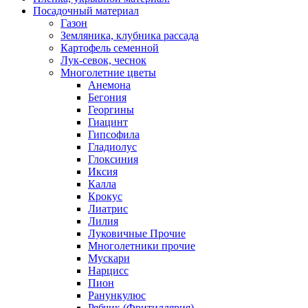
Посадочный материал
Газон
Земляника, клубника рассада
Картофель семенной
Лук-севок, чеснок
Многолетние цветы
Анемона
Бегония
Георгины
Гиацинт
Гипсофила
Гладиолус
Глоксиния
Иксия
Калла
Крокус
Лиатрис
Лилия
Луковичные Прочие
Многолетники прочие
Мускари
Нарцисс
Пион
Ранункулюс
Рябчик (Фритиллярия)