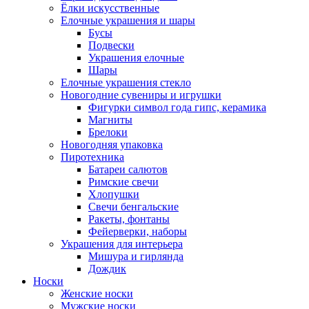
Ёлки искусственные
Елочные украшения и шары
Бусы
Подвески
Украшения елочные
Шары
Елочные украшения стекло
Новогодние сувениры и игрушки
Фигурки символ года гипс, керамика
Магниты
Брелоки
Новогодняя упаковка
Пиротехника
Батареи салютов
Римские свечи
Хлопушки
Свечи бенгальские
Ракеты, фонтаны
Фейерверки, наборы
Украшения для интерьера
Мишура и гирлянда
Дождик
Носки
Женские носки
Мужские носки