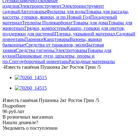
стельки
Замочно-скобяные
изделия
Электроинструмент
Электроинструмент
садовый
Автотовары
Фильтры для воды
Товары для рассады,
кассеты, горшки, ящики, и пр.
Новый Год
Посадочный
материал
Теплицы Поликарбонат
Товары для дома
Товары для
животных
Грядки, компостеры
Кашпо, горшки для цветов,
поддержки для растений
Пленка, укрывной материал.
Садовый
инвентарь
Парники
Канцтовары
Вазоны, ящики
балконные
Средства от тараканов, моли
Бытовая
химия
Средства гигиены
Электротовары
Товары для
кухни
Парниковые дуги, шпалеры, опоры и
пр.
Снегоуборочный инвентарь
Расходные материалы
-
Известь гашёная Пушонка 2кг Росток Грин /5
Известь гашёная Пушонка 2кг Росток Грин /5
Подробнее
96
руб.
/шт
В розничных магазинах
Нашли дешевле?
Уведомить о поступлении