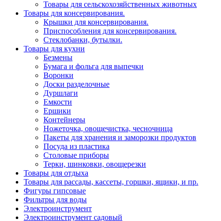
Товары для сельскохозяйственных животных
Товары для консервирования.
Крышки для консервирования.
Приспособления для консервирования.
Стеклобанки, бутылки.
Товары для кухни
Безмены
Бумага и фольга для выпечки
Воронки
Доски разделочные
Дуршлаги
Емкости
Ершики
Контейнеры
Ножеточка, овощечистка, чесночница
Пакеты для хранения и заморозки продуктов
Посуда из пластика
Столовые приборы
Терки, шинковки, овощерезки
Товары для отдыха
Товары для рассады, кассеты, горшки, ящики, и пр.
Фигуры гипсовые
Фильтры для воды
Электроинструмент
Электроинструмент садовый