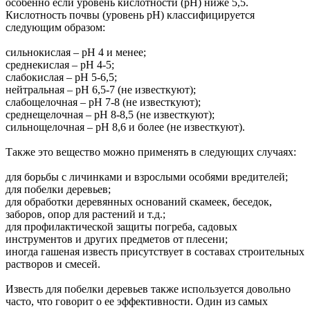
особенно если уровень кислотности (pH) ниже 5,5.
Кислотность почвы (уровень pH) классифицируется
следующим образом:
сильнокислая – рН 4 и менее;
среднекислая – рН 4-5;
слабокислая – рН 5-6,5;
нейтральная – рН 6,5-7 (не известкуют);
слабощелочная – рН 7-8 (не известкуют);
среднещелочная – рН 8-8,5 (не известкуют);
сильнощелочная – рН 8,6 и более (не известкуют).
Также это вещество можно применять в следующих случаях:
для борьбы с личинками и взрослыми особями вредителей;
для побелки деревьев;
для обработки деревянных оснований скамеек, беседок,
заборов, опор для растений и т.д.;
для профилактической защиты погреба, садовых
инструментов и других предметов от плесени;
иногда гашеная известь присутствует в составах строительных
растворов и смесей.
Известь для побелки деревьев также используется довольно
часто, что говорит о ее эффективности. Один из самых