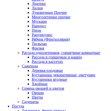
Лиатрис
Лилия
Луковичные Прочие
Многолетники прочие
Мускари
Нарцисс
Пион
Ранункулюс
Рябчик (Фритиллярия)
Тюльпан
Фрезия
Рассада однолетников, горшечные комнатные
Рассада в горшочках и кашпо
Рассада в кассетах
Саженцы
Деревья плодовые
Кустарники декоративные, цветущие
Кустарники ягодные
Хвойные
Семена овощей и цветов
Овощи
Цветы
Сидераты
Посуда
Заварники, френч-прессы