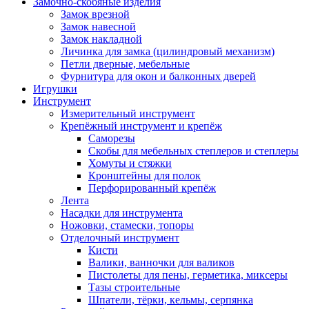
Замочно-скобяные изделия
Замок врезной
Замок навесной
Замок накладной
Личинка для замка (цилиндровый механизм)
Петли дверные, мебельные
Фурнитура для окон и балконных дверей
Игрушки
Инструмент
Измерительный инструмент
Крепёжный инструмент и крепёж
Саморезы
Скобы для мебельных степлеров и степлеры
Хомуты и стяжки
Кронштейны для полок
Перфорированный крепёж
Лента
Насадки для инструмента
Ножовки, стамески, топоры
Отделочный инструмент
Кисти
Валики, ванночки для валиков
Пистолеты для пены, герметика, миксеры
Тазы строительные
Шпатели, тёрки, кельмы, серпянка