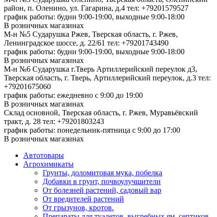
район, п. Оленино, ул. Гагарина, д.4
тел: +79201579527
график работы: будни 9:00-19:00, выходные 9:00-18:00
В розничных магазинах
М-н №5 Сударушка Ржев, Тверская область, г. Ржев,
Ленинградское шоссе, д. 22/61
тел: +79201743490
график работы: будни 9:00-19:00, выходные 9:00-18:00
В розничных магазинах
М-н №6 Сударушка г.Тверь Артиллерийский переулок д3,
Тверская область, г. Тверь, Артиллерийский переулок, д.3
тел:
+79201675060
график работы: ежедневно с 9:00 до 19:00
В розничных магазинах
Склад основной, Тверская область, г. Ржев, Муравьёвский
тракт, д. 28
тел: +79201803243
график работы: понедельник-пятница с 9:00 до 17:00
В розничных магазинах
Автотовары
Агрохимикаты
Грунты, доломитовая мука, побелка
Добавки в грунт, почвоулучшители
От болезней растений, садовый вар
От вредителей растений
От грызунов, кротов.
Препараты для туалетов, выгребных ям, септиков