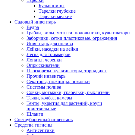
Тарелки
Бульонницы
Тарелки глубокие
Тарелки мелкие
Садовый инвентарь
Ведра
Грабли, вилы, мотыги, полольники, культиваторы.
Заборчики, сетки пластиковые, ограждения
Инвентарь для полива
Лейки, насадки на лейки.
Леска для триммеров
Лопаты, черенки
Опрыскиватели
Плоскорезы, культиваторы, торнадика.
Прочий инвентарь
Секаторы, ножницы, ножовки
Системы полива
Совки, мотыжки, грабельки, рыхлители
Тачки, колёса, камеры
Тенты, укрытия для растений, круги
приствольные
Шланги
Снегоуборочный инвентарь
Средства гигиены
Антисептики