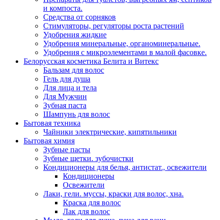
и компоста.
Средства от сорняков
Стимуляторы, регуляторы роста растений
Удобрения жидкие
Удобрения минеральные, органоминеральные.
Удобрения с микроэлементами в малой фасовке.
Белорусская косметика Белита и Витекс
Бальзам для волос
Гель для душа
Для лица и тела
Для Мужчин
Зубная паста
Шампунь для волос
Бытовая техника
Чайники электрические, кипятильники
Бытовая химия
Зубные пасты
Зубные щетки. зубочистки
Кондиционеры для белья, антистат., освежители
Кондиционеры
Освежители
Лаки, гели. муссы, краски для волос, хна.
Краска для волос
Лак для волос