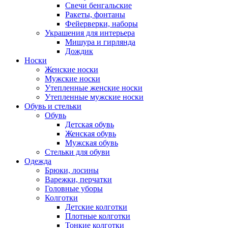
Свечи бенгальские
Ракеты, фонтаны
Фейерверки, наборы
Украшения для интерьера
Мишура и гирлянда
Дождик
Носки
Женские носки
Мужские носки
Утепленные женские носки
Утепленные мужские носки
Обувь и стельки
Обувь
Детская обувь
Женская обувь
Мужская обувь
Стельки для обуви
Одежда
Брюки, лосины
Варежки, перчатки
Головные уборы
Колготки
Детские колготки
Плотные колготки
Тонкие колготки