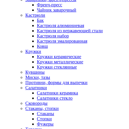
Френч-пресс
Чайник заварочный
Кастрюли
Бак
Кастрюля алюминиевая
Кастрюля из нержавеющей стали
Кастрюля набор
Кастрюля эмалированная
Ковш
Кружки
Кружки керамические
Кружки металлические
Кружки стеклянные
Кувшины
Миски, тазы
Противни, формы для выпечки
Салатники
Салатники керамика
Салатники стекло
Сковороды
Стаканы, стопки
Стаканы
Стопки
Фужеры