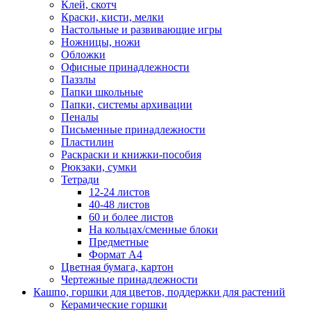
Клей, скотч
Краски, кисти, мелки
Настольные и развивающие игры
Ножницы, ножи
Обложки
Офисные принадлежности
Паззлы
Папки школьные
Папки, системы архивации
Пеналы
Письменные принадлежности
Пластилин
Раскраски и книжки-пособия
Рюкзаки, сумки
Тетради
12-24 листов
40-48 листов
60 и более листов
На кольцах/сменные блоки
Предметные
Формат А4
Цветная бумага, картон
Чертежные принадлежности
Кашпо, горшки для цветов, поддержки для растений
Керамические горшки