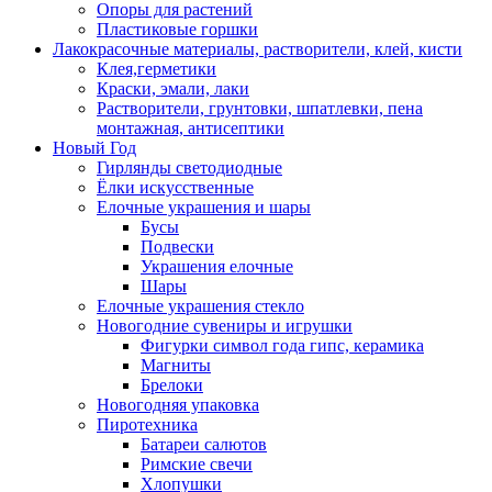
Опоры для растений
Пластиковые горшки
Лакокрасочные материалы, растворители, клей, кисти
Клея,герметики
Краски, эмали, лаки
Растворители, грунтовки, шпатлевки, пена
монтажная, антисептики
Новый Год
Гирлянды светодиодные
Ёлки искусственные
Елочные украшения и шары
Бусы
Подвески
Украшения елочные
Шары
Елочные украшения стекло
Новогодние сувениры и игрушки
Фигурки символ года гипс, керамика
Магниты
Брелоки
Новогодняя упаковка
Пиротехника
Батареи салютов
Римские свечи
Хлопушки