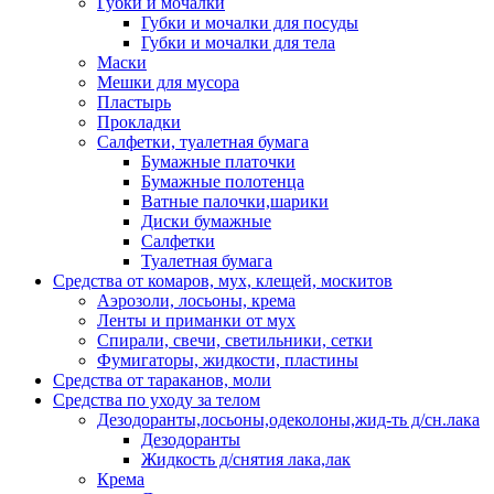
Губки и мочалки
Губки и мочалки для посуды
Губки и мочалки для тела
Маски
Мешки для мусора
Пластырь
Прокладки
Салфетки, туалетная бумага
Бумажные платочки
Бумажные полотенца
Ватные палочки,шарики
Диски бумажные
Салфетки
Туалетная бумага
Средства от комаров, мух, клещей, москитов
Аэрозоли, лосьоны, крема
Ленты и приманки от мух
Спирали, свечи, светильники, сетки
Фумигаторы, жидкости, пластины
Средства от тараканов, моли
Средства по уходу за телом
Дезодоранты,лосьоны,одеколоны,жид-ть д/сн.лака
Дезодоранты
Жидкость д/снятия лака,лак
Крема