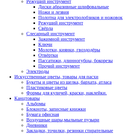
Режущий инструмент
Диски абразивные шлифовальные
Ножи и лезвия
Полотна для электролобзиков и ножовок
Режущий инструмент
Свёрла
Слесарный инструмент
Зажимной инструмент
Ключи
Молотки, киянки, гвоздодёры
Отвёртки
Пассатижи, длинногубцы, бокорезы
Прочий инструмент
Электроды
Искусственные цветы, товары для пасхи
Букеты и цветы из шелка, бархата, атласа
Пластиковые цветы
Формы для куличей, краски, наклейки.
Канцтовары
Альбомы
Блокноты, записные книжки
Бумага офисная
Воздушные шары,мыльные пузыри
Дневники
Закладки, точилки, резинки стирательные