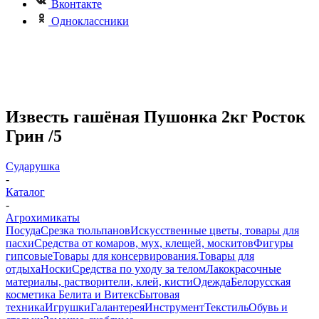
Вконтакте
Одноклассники
Известь гашёная Пушонка 2кг Росток
Грин /5
Сударушка
-
Каталог
-
Агрохимикаты
Посуда
Срезка тюльпанов
Искусственные цветы, товары для
пасхи
Средства от комаров, мух, клещей, москитов
Фигуры
гипсовые
Товары для консервирования.
Товары для
отдыха
Носки
Средства по уходу за телом
Лакокрасочные
материалы, растворители, клей, кисти
Одежда
Белорусская
косметика Белита и Витекс
Бытовая
техника
Игрушки
Галантерея
Инструмент
Текстиль
Обувь и