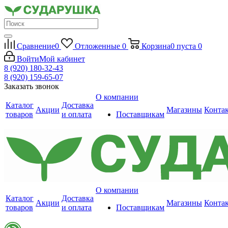
Сравнение
0
Отложенные
0
Корзина
0
пуста
0
Войти
Мой кабинет
8 (920) 180-32-43
8 (920) 159-65-07
Заказать звонок
О компании
Каталог
Доставка
Акции
Магазины
Конта
товаров
и оплата
Поставщикам
О компании
Каталог
Доставка
Акции
Магазины
Конта
товаров
и оплата
Поставщикам