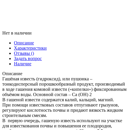
Нет в наличии
Описание
Характеристики
Отзывы
()
Задать вопрос
Наличие
Описание
Гашёная известь (гидроксид), или пушонка –
тонкодисперсный порошкообразный продукт, производимый
в ходе гашения комовой извести («кипелки») фиксированным
объёмом воды. Основной состав – Са (ОН) 2
В гашеной извести содержатся калий, кальций, магний.
При помощи известковых составов отпугивают грызунов,
регулируют кислотность почвы и придают вязкость жидким
строительным смесям.
В первую очередь, гашеную известь используют на участке
для известкования почвы и повышения ее плодородия,