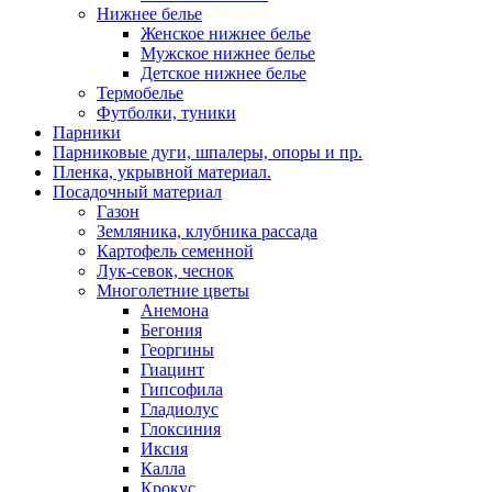
Нижнее белье
Женское нижнее белье
Мужское нижнее белье
Детское нижнее белье
Термобелье
Футболки, туники
Парники
Парниковые дуги, шпалеры, опоры и пр.
Пленка, укрывной материал.
Посадочный материал
Газон
Земляника, клубника рассада
Картофель семенной
Лук-севок, чеснок
Многолетние цветы
Анемона
Бегония
Георгины
Гиацинт
Гипсофила
Гладиолус
Глоксиния
Иксия
Калла
Крокус