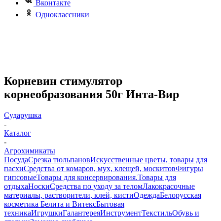
Вконтакте
Одноклассники
Корневин стимулятор
корнеобразования 50г Инта-Вир
Сударушка
-
Каталог
-
Агрохимикаты
Посуда
Срезка тюльпанов
Искусственные цветы, товары для
пасхи
Средства от комаров, мух, клещей, москитов
Фигуры
гипсовые
Товары для консервирования.
Товары для
отдыха
Носки
Средства по уходу за телом
Лакокрасочные
материалы, растворители, клей, кисти
Одежда
Белорусская
косметика Белита и Витекс
Бытовая
техника
Игрушки
Галантерея
Инструмент
Текстиль
Обувь и