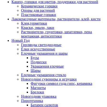
Кашпо, горшки для цветов, поддержки для растений
Керамические горшки
Опоры для растений
Пластиковые горшки
Лакокрасочные материалы, растворители, клей, кисти
Клея,герметики
Краски, эмали, лаки
Растворители, грунтовки, шпатлевки, пена
монтажная, антисептики
Новый Год
Гирлянды светодиодные
Ёлки искусственные
Елочные украшения и шары
Бусы
Подвески
Украшения елочные
Шары
Елочные украшения стекло
Новогодние сувениры и игрушки
Фигурки символ года гипс, керамика
Магниты
Брелоки
Новогодняя упаковка
Пиротехника
Батареи салютов