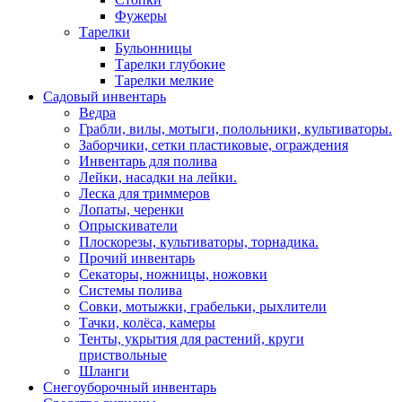
Фужеры
Тарелки
Бульонницы
Тарелки глубокие
Тарелки мелкие
Садовый инвентарь
Ведра
Грабли, вилы, мотыги, полольники, культиваторы.
Заборчики, сетки пластиковые, ограждения
Инвентарь для полива
Лейки, насадки на лейки.
Леска для триммеров
Лопаты, черенки
Опрыскиватели
Плоскорезы, культиваторы, торнадика.
Прочий инвентарь
Секаторы, ножницы, ножовки
Системы полива
Совки, мотыжки, грабельки, рыхлители
Тачки, колёса, камеры
Тенты, укрытия для растений, круги
приствольные
Шланги
Снегоуборочный инвентарь