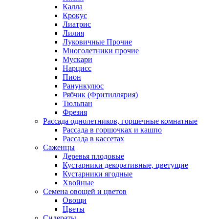
Калла
Крокус
Лиатрис
Лилия
Луковичные Прочие
Многолетники прочие
Мускари
Нарцисс
Пион
Ранункулюс
Рябчик (Фритиллярия)
Тюльпан
Фрезия
Рассада однолетников, горшечные комнатные
Рассада в горшочках и кашпо
Рассада в кассетах
Саженцы
Деревья плодовые
Кустарники декоративные, цветущие
Кустарники ягодные
Хвойные
Семена овощей и цветов
Овощи
Цветы
Сидераты