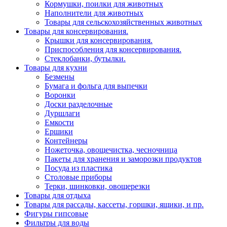
Кормушки, поилки для животных
Наполнители для животных
Товары для сельскохозяйственных животных
Товары для консервирования.
Крышки для консервирования.
Приспособления для консервирования.
Стеклобанки, бутылки.
Товары для кухни
Безмены
Бумага и фольга для выпечки
Воронки
Доски разделочные
Дуршлаги
Емкости
Ершики
Контейнеры
Ножеточка, овощечистка, чесночница
Пакеты для хранения и заморозки продуктов
Посуда из пластика
Столовые приборы
Терки, шинковки, овощерезки
Товары для отдыха
Товары для рассады, кассеты, горшки, ящики, и пр.
Фигуры гипсовые
Фильтры для воды