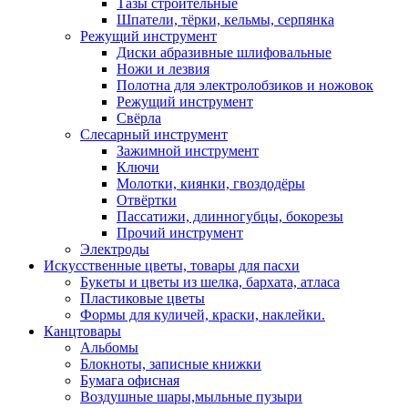
Тазы строительные
Шпатели, тёрки, кельмы, серпянка
Режущий инструмент
Диски абразивные шлифовальные
Ножи и лезвия
Полотна для электролобзиков и ножовок
Режущий инструмент
Свёрла
Слесарный инструмент
Зажимной инструмент
Ключи
Молотки, киянки, гвоздодёры
Отвёртки
Пассатижи, длинногубцы, бокорезы
Прочий инструмент
Электроды
Искусственные цветы, товары для пасхи
Букеты и цветы из шелка, бархата, атласа
Пластиковые цветы
Формы для куличей, краски, наклейки.
Канцтовары
Альбомы
Блокноты, записные книжки
Бумага офисная
Воздушные шары,мыльные пузыри