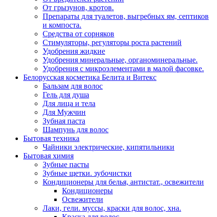
От грызунов, кротов.
Препараты для туалетов, выгребных ям, септиков
и компоста.
Средства от сорняков
Стимуляторы, регуляторы роста растений
Удобрения жидкие
Удобрения минеральные, органоминеральные.
Удобрения с микроэлементами в малой фасовке.
Белорусская косметика Белита и Витекс
Бальзам для волос
Гель для душа
Для лица и тела
Для Мужчин
Зубная паста
Шампунь для волос
Бытовая техника
Чайники электрические, кипятильники
Бытовая химия
Зубные пасты
Зубные щетки. зубочистки
Кондиционеры для белья, антистат., освежители
Кондиционеры
Освежители
Лаки, гели. муссы, краски для волос, хна.
Краска для волос