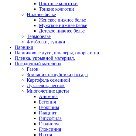
Плотные колготки
Тонкие колготки
Нижнее белье
Женское нижнее белье
Мужское нижнее белье
Детское нижнее белье
Термобелье
Футболки, туники
Парники
Парниковые дуги, шпалеры, опоры и пр.
Пленка, укрывной материал.
Посадочный материал
Газон
Земляника, клубника рассада
Картофель семенной
Лук-севок, чеснок
Многолетние цветы
Анемона
Бегония
Георгины
Гиацинт
Гипсофила
Гладиолус
Глоксиния
Иксия