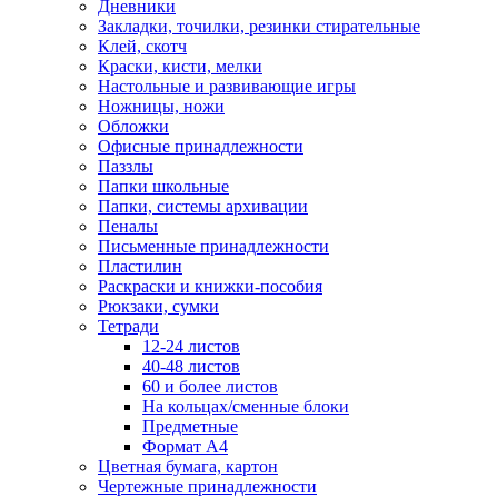
Дневники
Закладки, точилки, резинки стирательные
Клей, скотч
Краски, кисти, мелки
Настольные и развивающие игры
Ножницы, ножи
Обложки
Офисные принадлежности
Паззлы
Папки школьные
Папки, системы архивации
Пеналы
Письменные принадлежности
Пластилин
Раскраски и книжки-пособия
Рюкзаки, сумки
Тетради
12-24 листов
40-48 листов
60 и более листов
На кольцах/сменные блоки
Предметные
Формат А4
Цветная бумага, картон
Чертежные принадлежности