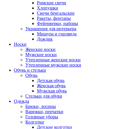
Римские свечи
Хлопушки
Свечи бенгальские
Ракеты, фонтаны
Фейерверки, наборы
Украшения для интерьера
Мишура и гирлянда
Дождик
Носки
Женские носки
Мужские носки
Утепленные женские носки
Утепленные мужские носки
Обувь и стельки
Обувь
Детская обувь
Женская обувь
Мужская обувь
Стельки для обуви
Одежда
Брюки, лосины
Варежки, перчатки
Головные уборы
Колготки
Детские колготки