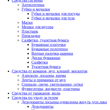
Средства гигиены
Антисептики
Губки и мочалки
Губки и мочалки для посуды
Губки и мочалки для тела
Маски
Мешки для мусора
Пластырь
Прокладки
Салфетки, туалетная бумага
Бумажные платочки
Бумажные полотенца
Ватные палочки,шарики
Диски бумажные
Салфетки
Туалетная бумага
Средства от комаров, мух, клещей, москитов
Аэрозоли, лосьоны, крема
Ленты и приманки от мух
Спирали, свечи, светильники, сетки
Фумигаторы, жидкости, пластины
Средства от тараканов, моли
Средства по уходу за телом
Дезодоранты,лосьоны,одеколоны,жид-ть д/сн.лака
Дезодоранты