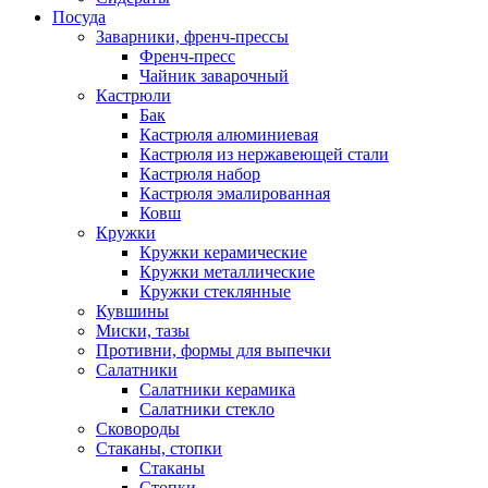
Посуда
Заварники, френч-прессы
Френч-пресс
Чайник заварочный
Кастрюли
Бак
Кастрюля алюминиевая
Кастрюля из нержавеющей стали
Кастрюля набор
Кастрюля эмалированная
Ковш
Кружки
Кружки керамические
Кружки металлические
Кружки стеклянные
Кувшины
Миски, тазы
Противни, формы для выпечки
Салатники
Салатники керамика
Салатники стекло
Сковороды
Стаканы, стопки
Стаканы
Стопки