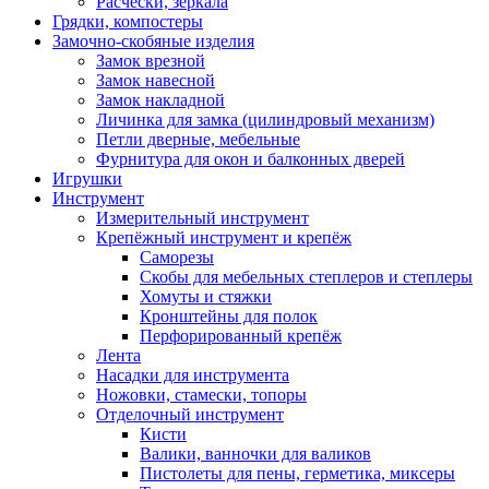
Расчески, зеркала
Грядки, компостеры
Замочно-скобяные изделия
Замок врезной
Замок навесной
Замок накладной
Личинка для замка (цилиндровый механизм)
Петли дверные, мебельные
Фурнитура для окон и балконных дверей
Игрушки
Инструмент
Измерительный инструмент
Крепёжный инструмент и крепёж
Саморезы
Скобы для мебельных степлеров и степлеры
Хомуты и стяжки
Кронштейны для полок
Перфорированный крепёж
Лента
Насадки для инструмента
Ножовки, стамески, топоры
Отделочный инструмент
Кисти
Валики, ванночки для валиков
Пистолеты для пены, герметика, миксеры