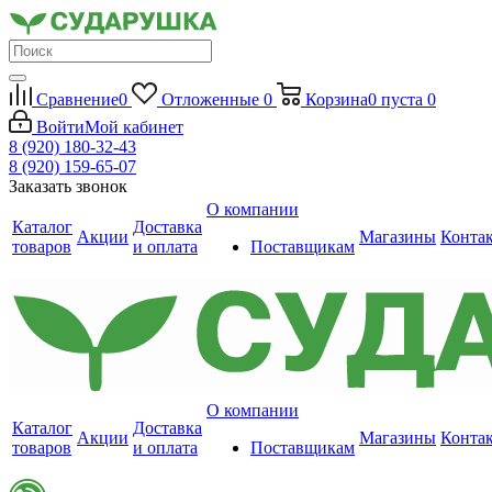
Сравнение
0
Отложенные
0
Корзина
0
пуста
0
Войти
Мой кабинет
8 (920) 180-32-43
8 (920) 159-65-07
Заказать звонок
О компании
Каталог
Доставка
Акции
Магазины
Конта
товаров
и оплата
Поставщикам
О компании
Каталог
Доставка
Акции
Магазины
Конта
товаров
и оплата
Поставщикам