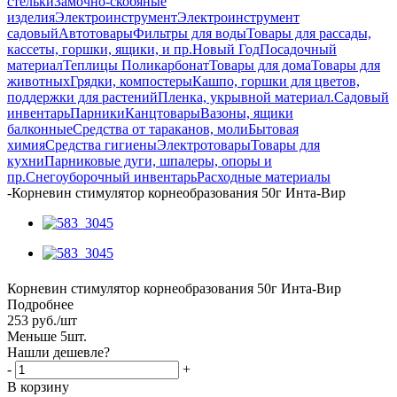
стельки
Замочно-скобяные
изделия
Электроинструмент
Электроинструмент
садовый
Автотовары
Фильтры для воды
Товары для рассады,
кассеты, горшки, ящики, и пр.
Новый Год
Посадочный
материал
Теплицы Поликарбонат
Товары для дома
Товары для
животных
Грядки, компостеры
Кашпо, горшки для цветов,
поддержки для растений
Пленка, укрывной материал.
Садовый
инвентарь
Парники
Канцтовары
Вазоны, ящики
балконные
Средства от тараканов, моли
Бытовая
химия
Средства гигиены
Электротовары
Товары для
кухни
Парниковые дуги, шпалеры, опоры и
пр.
Снегоуборочный инвентарь
Расходные материалы
-
Корневин стимулятор корнеобразования 50г Инта-Вир
Корневин стимулятор корнеобразования 50г Инта-Вир
Подробнее
253
руб.
/шт
Меньше 5шт.
Нашли дешевле?
-
+
В корзину