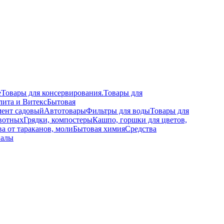
е
Товары для консервирования.
Товары для
лита и Витекс
Бытовая
ент садовый
Автотовары
Фильтры для воды
Товары для
вотных
Грядки, компостеры
Кашпо, горшки для цветов,
а от тараканов, моли
Бытовая химия
Средства
иалы