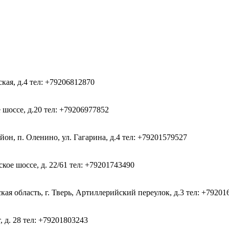
ская, д.4
тел: +79206812870
 шоссе, д.20
тел: +79206977852
он, п. Оленино, ул. Гагарина, д.4
тел: +79201579527
кое шоссе, д. 22/61
тел: +79201743490
ая область, г. Тверь, Артиллерийский переулок, д.3
тел: +79201
, д. 28
тел: +79201803243