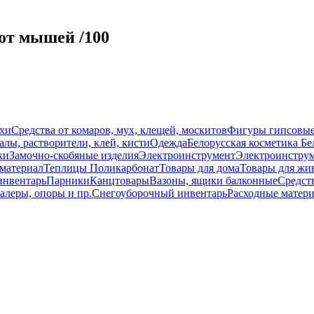
от мышей /100
схи
Средства от комаров, мух, клещей, москитов
Фигуры гипсовы
лы, растворители, клей, кисти
Одежда
Белорусская косметика Бе
ки
Замочно-скобяные изделия
Электроинструмент
Электроинструм
материал
Теплицы Поликарбонат
Товары для дома
Товары для жи
инвентарь
Парники
Канцтовары
Вазоны, ящики балконные
Средств
алеры, опоры и пр.
Снегоуборочный инвентарь
Расходные матер