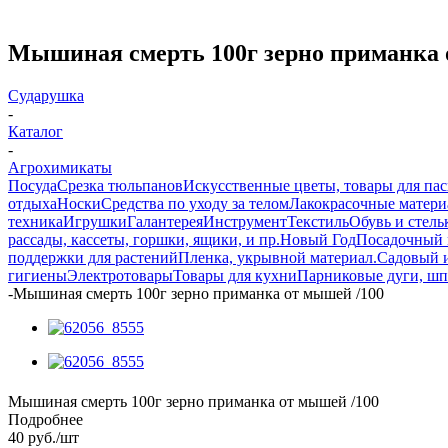
Мышиная смерть 100г зерно приманка 
Сударушка
-
Каталог
-
Агрохимикаты
Посуда
Срезка тюльпанов
Искусственные цветы, товары для па
отдыха
Носки
Средства по уходу за телом
Лакокрасочные материа
техника
Игрушки
Галантерея
Инструмент
Текстиль
Обувь и стель
рассады, кассеты, горшки, ящики, и пр.
Новый Год
Посадочный 
поддержки для растений
Пленка, укрывной материал.
Садовый 
гигиены
Электротовары
Товары для кухни
Парниковые дуги, шп
-
Мышиная смерть 100г зерно приманка от мышей /100
Мышиная смерть 100г зерно приманка от мышей /100
Подробнее
40
руб.
/шт