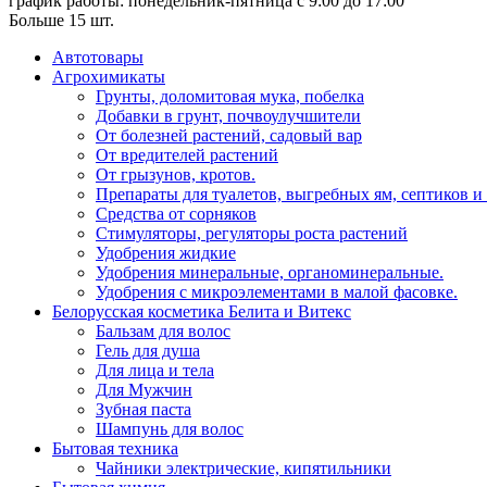
график работы: понедельник-пятница с 9:00 до 17:00
Больше 15 шт.
Автотовары
Агрохимикаты
Грунты, доломитовая мука, побелка
Добавки в грунт, почвоулучшители
От болезней растений, садовый вар
От вредителей растений
От грызунов, кротов.
Препараты для туалетов, выгребных ям, септиков и
Средства от сорняков
Стимуляторы, регуляторы роста растений
Удобрения жидкие
Удобрения минеральные, органоминеральные.
Удобрения с микроэлементами в малой фасовке.
Белорусская косметика Белита и Витекс
Бальзам для волос
Гель для душа
Для лица и тела
Для Мужчин
Зубная паста
Шампунь для волос
Бытовая техника
Чайники электрические, кипятильники