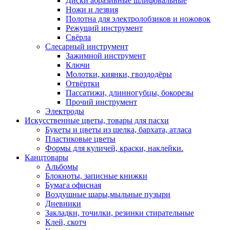
Диски абразивные шлифовальные
Ножи и лезвия
Полотна для электролобзиков и ножовок
Режущий инструмент
Свёрла
Слесарный инструмент
Зажимной инструмент
Ключи
Молотки, киянки, гвоздодёры
Отвёртки
Пассатижи, длинногубцы, бокорезы
Прочий инструмент
Электроды
Искусственные цветы, товары для пасхи
Букеты и цветы из шелка, бархата, атласа
Пластиковые цветы
Формы для куличей, краски, наклейки.
Канцтовары
Альбомы
Блокноты, записные книжки
Бумага офисная
Воздушные шары,мыльные пузыри
Дневники
Закладки, точилки, резинки стирательные
Клей, скотч