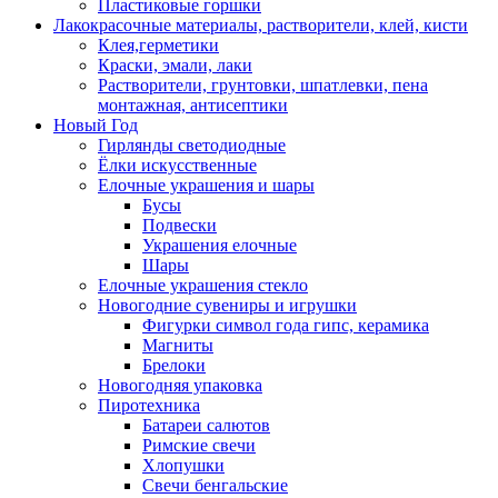
Пластиковые горшки
Лакокрасочные материалы, растворители, клей, кисти
Клея,герметики
Краски, эмали, лаки
Растворители, грунтовки, шпатлевки, пена
монтажная, антисептики
Новый Год
Гирлянды светодиодные
Ёлки искусственные
Елочные украшения и шары
Бусы
Подвески
Украшения елочные
Шары
Елочные украшения стекло
Новогодние сувениры и игрушки
Фигурки символ года гипс, керамика
Магниты
Брелоки
Новогодняя упаковка
Пиротехника
Батареи салютов
Римские свечи
Хлопушки
Свечи бенгальские