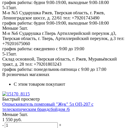
график работы: будни 9:00-19:00, выходные 9:00-18:00
5-15шт.
М-н №5 Сударушка Ржев, Тверская область, г. Ржев,
Ленинградское шоссе, д. 22/61
тел: +79201743490
график работы: будни 9:00-19:00, выходные 9:00-18:00
Меньше 5шт.
М-н №6 Сударушка г.Тверь Артиллерийский переулок д3,
Тверская область, г. Тверь, Артиллерийский переулок, д.3
тел:
+79201675060
график работы: ежедневно с 9:00 до 19:00
5-15шт.
Склад основной, Тверская область, г. Ржев, Муравьёвский
тракт, д. 28
тел: +79201803243
график работы: понедельник-пятница с 9:00 до 17:00
В розничных магазинах
С этим товаром покупают
Быстрый просмотр
Опрыскиватель помповый "Жук" 5л ОП-207 с
телескопическим брандсбойдом /6
Меньше 5шт.
1 550
руб.
-
+