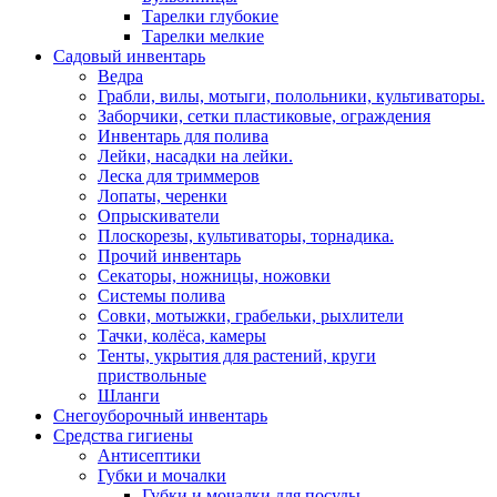
Тарелки глубокие
Тарелки мелкие
Садовый инвентарь
Ведра
Грабли, вилы, мотыги, полольники, культиваторы.
Заборчики, сетки пластиковые, ограждения
Инвентарь для полива
Лейки, насадки на лейки.
Леска для триммеров
Лопаты, черенки
Опрыскиватели
Плоскорезы, культиваторы, торнадика.
Прочий инвентарь
Секаторы, ножницы, ножовки
Системы полива
Совки, мотыжки, грабельки, рыхлители
Тачки, колёса, камеры
Тенты, укрытия для растений, круги
приствольные
Шланги
Снегоуборочный инвентарь
Средства гигиены
Антисептики
Губки и мочалки
Губки и мочалки для посуды