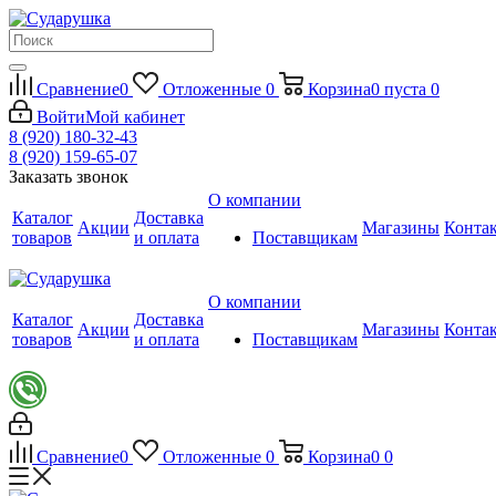
Сравнение
0
Отложенные
0
Корзина
0
пуста
0
Войти
Мой кабинет
8 (920) 180-32-43
8 (920) 159-65-07
Заказать звонок
О компании
Каталог
Доставка
Акции
Магазины
Конта
товаров
и оплата
Поставщикам
О компании
Каталог
Доставка
Акции
Магазины
Конта
товаров
и оплата
Поставщикам
Сравнение
0
Отложенные
0
Корзина
0
0