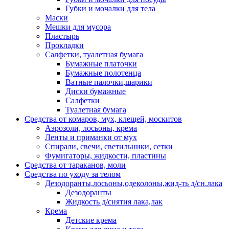
Губки и мочалки для тела
Маски
Мешки для мусора
Пластырь
Прокладки
Салфетки, туалетная бумага
Бумажные платочки
Бумажные полотенца
Ватные палочки,шарики
Диски бумажные
Салфетки
Туалетная бумага
Средства от комаров, мух, клещей, москитов
Аэрозоли, лосьоны, крема
Ленты и приманки от мух
Спирали, свечи, светильники, сетки
Фумигаторы, жидкости, пластины
Средства от тараканов, моли
Средства по уходу за телом
Дезодоранты,лосьоны,одеколоны,жид-ть д/сн.лака
Дезодоранты
Жидкость д/снятия лака,лак
Крема
Детские крема