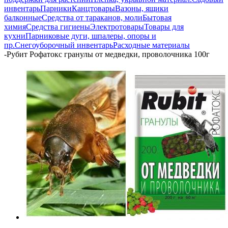
инвентарь
Парники
Канцтовары
Вазоны, ящики
балконные
Средства от тараканов, моли
Бытовая
химия
Средства гигиены
Электротовары
Товары для
кухни
Парниковые дуги, шпалеры, опоры и
пр.
Снегоуборочный инвентарь
Расходные материалы
-
Рубит Рофатокс гранулы от медведки, проволочника 100г