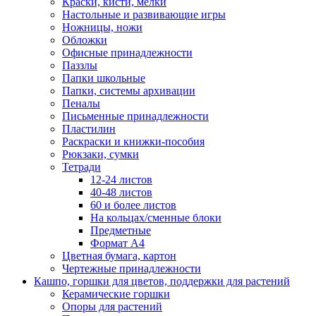
Краски, кисти, мелки
Настольные и развивающие игры
Ножницы, ножи
Обложки
Офисные принадлежности
Паззлы
Папки школьные
Папки, системы архивации
Пеналы
Письменные принадлежности
Пластилин
Раскраски и книжки-пособия
Рюкзаки, сумки
Тетради
12-24 листов
40-48 листов
60 и более листов
На кольцах/сменные блоки
Предметные
Формат А4
Цветная бумага, картон
Чертежные принадлежности
Кашпо, горшки для цветов, поддержки для растений
Керамические горшки
Опоры для растений