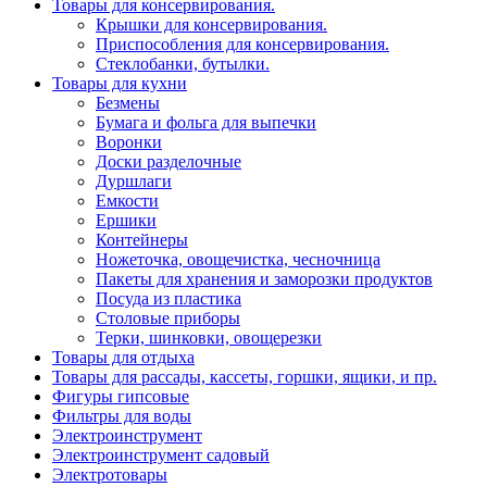
Товары для консервирования.
Крышки для консервирования.
Приспособления для консервирования.
Стеклобанки, бутылки.
Товары для кухни
Безмены
Бумага и фольга для выпечки
Воронки
Доски разделочные
Дуршлаги
Емкости
Ершики
Контейнеры
Ножеточка, овощечистка, чесночница
Пакеты для хранения и заморозки продуктов
Посуда из пластика
Столовые приборы
Терки, шинковки, овощерезки
Товары для отдыха
Товары для рассады, кассеты, горшки, ящики, и пр.
Фигуры гипсовые
Фильтры для воды
Электроинструмент
Электроинструмент садовый
Электротовары