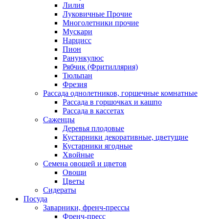
Лилия
Луковичные Прочие
Многолетники прочие
Мускари
Нарцисс
Пион
Ранункулюс
Рябчик (Фритиллярия)
Тюльпан
Фрезия
Рассада однолетников, горшечные комнатные
Рассада в горшочках и кашпо
Рассада в кассетах
Саженцы
Деревья плодовые
Кустарники декоративные, цветущие
Кустарники ягодные
Хвойные
Семена овощей и цветов
Овощи
Цветы
Сидераты
Посуда
Заварники, френч-прессы
Френч-пресс