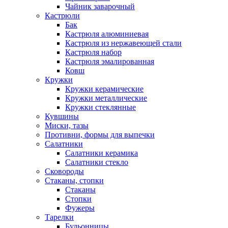
Чайник заварочный
Кастрюли
Бак
Кастрюля алюминиевая
Кастрюля из нержавеющей стали
Кастрюля набор
Кастрюля эмалированная
Ковш
Кружки
Кружки керамические
Кружки металлические
Кружки стеклянные
Кувшины
Миски, тазы
Противни, формы для выпечки
Салатники
Салатники керамика
Салатники стекло
Сковороды
Стаканы, стопки
Стаканы
Стопки
Фужеры
Тарелки
Бульонницы