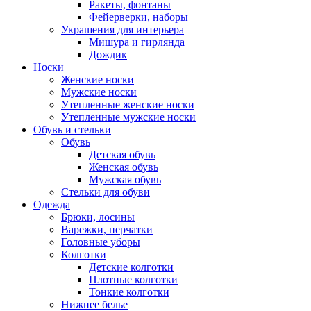
Ракеты, фонтаны
Фейерверки, наборы
Украшения для интерьера
Мишура и гирлянда
Дождик
Носки
Женские носки
Мужские носки
Утепленные женские носки
Утепленные мужские носки
Обувь и стельки
Обувь
Детская обувь
Женская обувь
Мужская обувь
Стельки для обуви
Одежда
Брюки, лосины
Варежки, перчатки
Головные уборы
Колготки
Детские колготки
Плотные колготки
Тонкие колготки
Нижнее белье