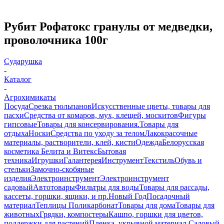
Рубит Рофатокс гранулы от медведки,
проволочника 100г
Сударушка
-
Каталог
-
Агрохимикаты
Посуда
Срезка тюльпанов
Искусственные цветы, товары для
пасхи
Средства от комаров, мух, клещей, москитов
Фигуры
гипсовые
Товары для консервирования.
Товары для
отдыха
Носки
Средства по уходу за телом
Лакокрасочные
материалы, растворители, клей, кисти
Одежда
Белорусская
косметика Белита и Витекс
Бытовая
техника
Игрушки
Галантерея
Инструмент
Текстиль
Обувь и
стельки
Замочно-скобяные
изделия
Электроинструмент
Электроинструмент
садовый
Автотовары
Фильтры для воды
Товары для рассады,
кассеты, горшки, ящики, и пр.
Новый Год
Посадочный
материал
Теплицы Поликарбонат
Товары для дома
Товары для
животных
Грядки, компостеры
Кашпо, горшки для цветов,
поддержки для растений
Пленка, укрывной материал.
Садовый