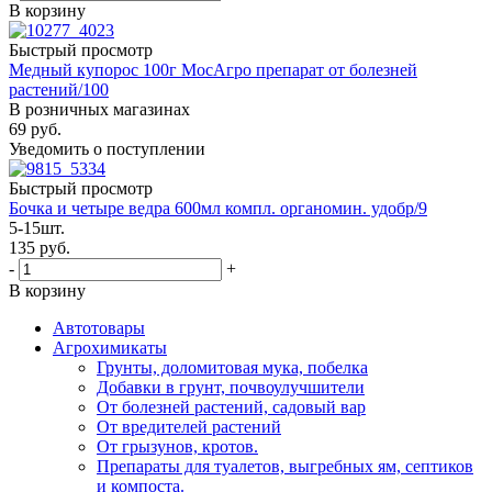
В корзину
Быстрый просмотр
Медный купорос 100г МосАгро препарат от болезней
растений/100
В розничных магазинах
69
руб.
Уведомить о поступлении
Быстрый просмотр
Бочка и четыре ведра 600мл компл. органомин. удобр/9
5-15шт.
135
руб.
-
+
В корзину
Автотовары
Агрохимикаты
Грунты, доломитовая мука, побелка
Добавки в грунт, почвоулучшители
От болезней растений, садовый вар
От вредителей растений
От грызунов, кротов.
Препараты для туалетов, выгребных ям, септиков
и компоста.