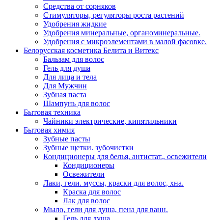
Средства от сорняков
Стимуляторы, регуляторы роста растений
Удобрения жидкие
Удобрения минеральные, органоминеральные.
Удобрения с микроэлементами в малой фасовке.
Белорусская косметика Белита и Витекс
Бальзам для волос
Гель для душа
Для лица и тела
Для Мужчин
Зубная паста
Шампунь для волос
Бытовая техника
Чайники электрические, кипятильники
Бытовая химия
Зубные пасты
Зубные щетки. зубочистки
Кондиционеры для белья, антистат., освежители
Кондиционеры
Освежители
Лаки, гели. муссы, краски для волос, хна.
Краска для волос
Лак для волос
Мыло, гели для душа, пена для ванн.
Гель для душа