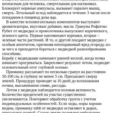
неопасным для человека, смертельным для насекомых.
Блокирует нервные импульсы, вызывает паралич мышц,
смерть. Летальный исход наблюдается в течение 3 часов после
попадания в пищевод дозы яда.
В качестве вспомогательных компонентов выступают
ароматизаторы, вкусовые добавки, масла. Гранулы Рофатокс
Рубит от медведки и проволочника выпускают коричневого,
зеленого цвета. Первые напоминают корешки, вторые –
зеленые части растений. И то, и другой поедают медведки с
особым аппетитом, причиняя непоправимый вред огороду, из-
за чего и приходится бороться с медведкой разнообразными
способами.
Борьбу с медведками начинают ранней весной, когда почва
начинает прогреваться. Закрепляют результат летом, подводят
основательный итог глубокой осенью.
Приманку рассыпают по несколько гранул на расстоянии
50-100 см, в глубину не менее 5 см. Присыпают сверху
землей. Процедуру проводят за 10 дней до вспахивания
почвы, высаживания семян, рассады.
Летом у медведок наблюдается половая активность.
Количество вредителей на участке существенно
увеличивается. Повторяют обработку грунта с учетом
индивидуальных особенностей. Если ходы, норы хорошо
видны, приманку rubit от медведки оставляют в дырах,
присыпают почвой. Сухую землю поливают небольшим