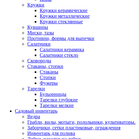
Кружки
Кружки керамические
Кружки металлические
Кружки стеклянные
Кувшины
Миски, тазы
Противни, формы для выпечки
Салатники
Салатники керамика
Салатники стекло
Сковороды
Стаканы, стопки
Стаканы
Стопки
Фужеры
Тарелки
Бульонницы
Тарелки глубокие
Тарелки мелкие
Садовый инвентарь
Ведра
Грабли, вилы, мотыги, полольники, культиваторы.
Заборчики, сетки пластиковые, ограждения
Инвентарь для полива
Лейки, насадки на лейки.