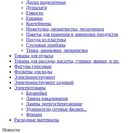
Доски разделочные
Дуршлаги
Емкости
Ершики
Контейнеры
Ножеточка, овощечистка, чесночница
Пакеты для хранения и заморозки продуктов
Посуда из пластика
Столовые приборы
Терки, шинковки, овощерезки
Товары для отдыха
Товары для рассады, кассеты, горшки, ящики, и пр.
Фигуры гипсовые
Фильтры для воды
Электроинструмент
Электроинструмент садовый
Электротовары
Батарейки
Лампы накаливания
Лампы энергосберегающие
Удлинители,сетевые фильтр...
Фонари
Расходные материалы
Новости