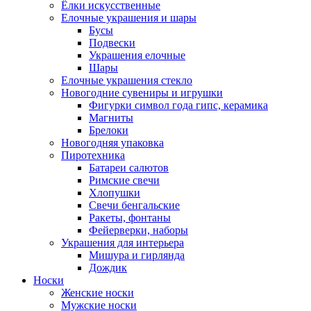
Ёлки искусственные
Елочные украшения и шары
Бусы
Подвески
Украшения елочные
Шары
Елочные украшения стекло
Новогодние сувениры и игрушки
Фигурки символ года гипс, керамика
Магниты
Брелоки
Новогодняя упаковка
Пиротехника
Батареи салютов
Римские свечи
Хлопушки
Свечи бенгальские
Ракеты, фонтаны
Фейерверки, наборы
Украшения для интерьера
Мишура и гирлянда
Дождик
Носки
Женские носки
Мужские носки