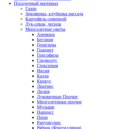
Посадочный материал
Газон
Земляника, клубника рассада
Картофель семенной
Лук-севок, чеснок
Многолетние цветы
Анемона
Бегония
Георгины
Гиацинт
Гипсофила
Гладиолус
Глоксиния
Иксия
Калла
Крокус
Лиатрис
Лилия
Луковичные Прочие
Многолетники прочие
Мускари
Нарцисс
Пион
Ранункулюс
Рябчик (Фритиллярия)