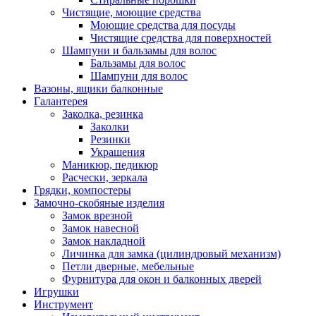
Чистящие, моющие средства
Моющие средства для посуды
Чистящие средства для поверхностей
Шампуни и бальзамы для волос
Бальзамы для волос
Шампуни для волос
Вазоны, ящики балконные
Галантерея
Заколка, резинка
Заколки
Резинки
Украшения
Маникюр, педикюр
Расчески, зеркала
Грядки, компостеры
Замочно-скобяные изделия
Замок врезной
Замок навесной
Замок накладной
Личинка для замка (цилиндровый механизм)
Петли дверные, мебельные
Фурнитура для окон и балконных дверей
Игрушки
Инструмент