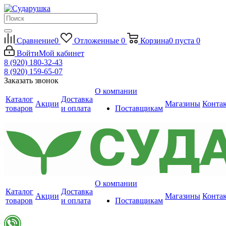
Сравнение
0
Отложенные
0
Корзина
0
пуста
0
Войти
Мой кабинет
8 (920) 180-32-43
8 (920) 159-65-07
Заказать звонок
О компании
Каталог
Доставка
Акции
Магазины
Конта
товаров
и оплата
Поставщикам
О компании
Каталог
Доставка
Акции
Магазины
Конта
товаров
и оплата
Поставщикам