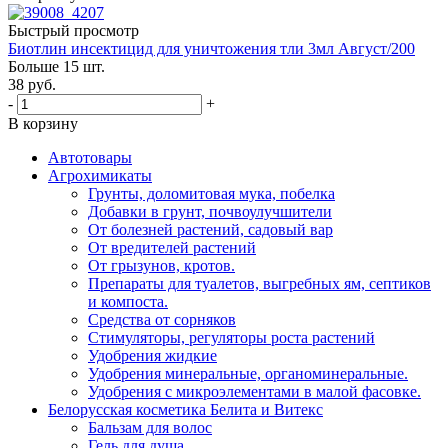
Быстрый просмотр
Биотлин инсектицид для уничтожения тли 3мл Август/200
Больше 15 шт.
38
руб.
-
+
В корзину
Автотовары
Агрохимикаты
Грунты, доломитовая мука, побелка
Добавки в грунт, почвоулучшители
От болезней растений, садовый вар
От вредителей растений
От грызунов, кротов.
Препараты для туалетов, выгребных ям, септиков
и компоста.
Средства от сорняков
Стимуляторы, регуляторы роста растений
Удобрения жидкие
Удобрения минеральные, органоминеральные.
Удобрения с микроэлементами в малой фасовке.
Белорусская косметика Белита и Витекс
Бальзам для волос
Гель для душа