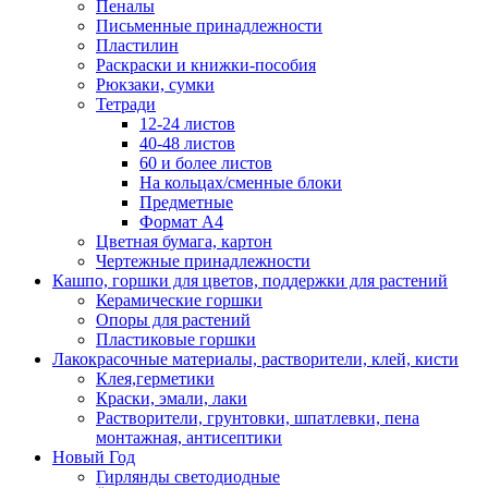
Пеналы
Письменные принадлежности
Пластилин
Раскраски и книжки-пособия
Рюкзаки, сумки
Тетради
12-24 листов
40-48 листов
60 и более листов
На кольцах/сменные блоки
Предметные
Формат А4
Цветная бумага, картон
Чертежные принадлежности
Кашпо, горшки для цветов, поддержки для растений
Керамические горшки
Опоры для растений
Пластиковые горшки
Лакокрасочные материалы, растворители, клей, кисти
Клея,герметики
Краски, эмали, лаки
Растворители, грунтовки, шпатлевки, пена
монтажная, антисептики
Новый Год
Гирлянды светодиодные