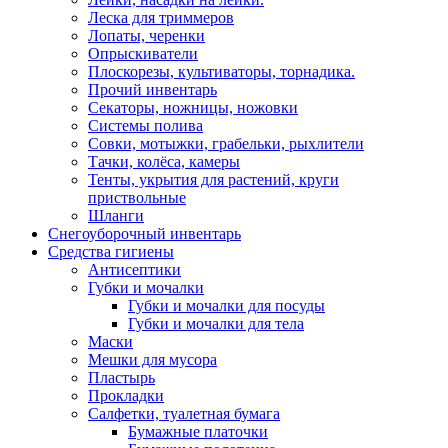
Леска для триммеров
Лопаты, черенки
Опрыскиватели
Плоскорезы, культиваторы, торнадика.
Прочий инвентарь
Секаторы, ножницы, ножовки
Системы полива
Совки, мотыжки, грабельки, рыхлители
Тачки, колёса, камеры
Тенты, укрытия для растений, круги
приствольные
Шланги
Снегоуборочный инвентарь
Средства гигиены
Антисептики
Губки и мочалки
Губки и мочалки для посуды
Губки и мочалки для тела
Маски
Мешки для мусора
Пластырь
Прокладки
Салфетки, туалетная бумага
Бумажные платочки