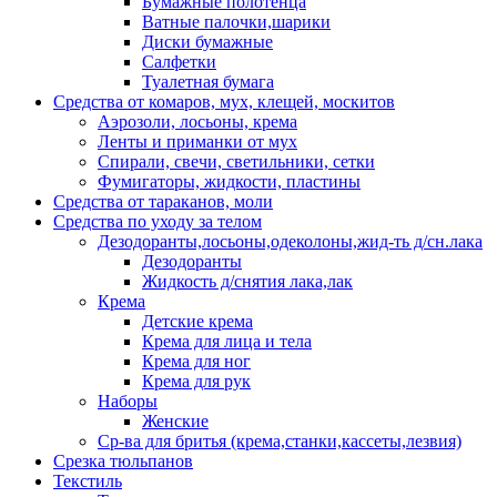
Бумажные полотенца
Ватные палочки,шарики
Диски бумажные
Салфетки
Туалетная бумага
Средства от комаров, мух, клещей, москитов
Аэрозоли, лосьоны, крема
Ленты и приманки от мух
Спирали, свечи, светильники, сетки
Фумигаторы, жидкости, пластины
Средства от тараканов, моли
Средства по уходу за телом
Дезодоранты,лосьоны,одеколоны,жид-ть д/сн.лака
Дезодоранты
Жидкость д/снятия лака,лак
Крема
Детские крема
Крема для лица и тела
Крема для ног
Крема для рук
Наборы
Женские
Ср-ва для бритья (крема,станки,кассеты,лезвия)
Срезка тюльпанов
Текстиль