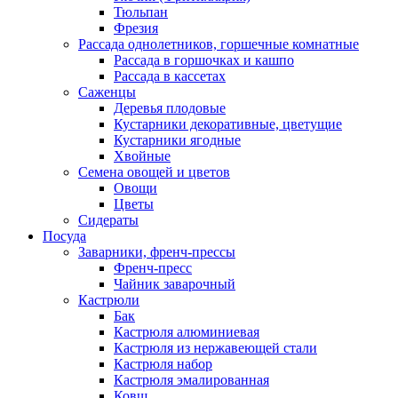
Тюльпан
Фрезия
Рассада однолетников, горшечные комнатные
Рассада в горшочках и кашпо
Рассада в кассетах
Саженцы
Деревья плодовые
Кустарники декоративные, цветущие
Кустарники ягодные
Хвойные
Семена овощей и цветов
Овощи
Цветы
Сидераты
Посуда
Заварники, френч-прессы
Френч-пресс
Чайник заварочный
Кастрюли
Бак
Кастрюля алюминиевая
Кастрюля из нержавеющей стали
Кастрюля набор
Кастрюля эмалированная
Ковш