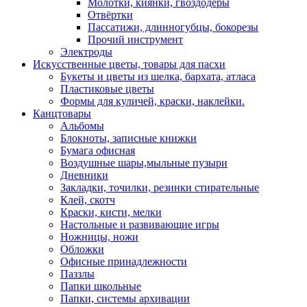
Молотки, киянки, гвоздодёры
Отвёртки
Пассатижи, длинногубцы, бокорезы
Прочий инструмент
Электроды
Искусственные цветы, товары для пасхи
Букеты и цветы из шелка, бархата, атласа
Пластиковые цветы
Формы для куличей, краски, наклейки.
Канцтовары
Альбомы
Блокноты, записные книжки
Бумага офисная
Воздушные шары,мыльные пузыри
Дневники
Закладки, точилки, резинки стирательные
Клей, скотч
Краски, кисти, мелки
Настольные и развивающие игры
Ножницы, ножи
Обложки
Офисные принадлежности
Паззлы
Папки школьные
Папки, системы архивации