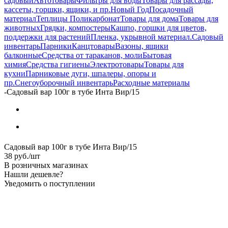
садовый
Автотовары
Фильтры для воды
Товары для рассады,
кассеты, горшки, ящики, и пр.
Новый Год
Посадочный
материал
Теплицы Поликарбонат
Товары для дома
Товары для
животных
Грядки, компостеры
Кашпо, горшки для цветов,
поддержки для растений
Пленка, укрывной материал.
Садовый
инвентарь
Парники
Канцтовары
Вазоны, ящики
балконные
Средства от тараканов, моли
Бытовая
химия
Средства гигиены
Электротовары
Товары для
кухни
Парниковые дуги, шпалеры, опоры и
пр.
Снегоуборочный инвентарь
Расходные материалы
-
Садовый вар 100г в тубе Инта Вир/15
Садовый вар 100г в тубе Инта Вир/15
38
руб.
/шт
В розничных магазинах
Нашли дешевле?
Уведомить о поступлении