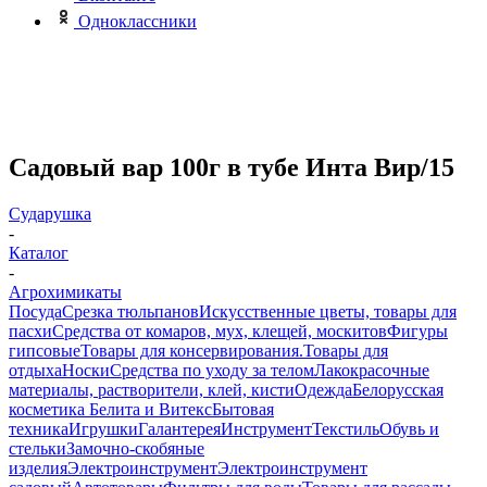
Одноклассники
Садовый вар 100г в тубе Инта Вир/15
Сударушка
-
Каталог
-
Агрохимикаты
Посуда
Срезка тюльпанов
Искусственные цветы, товары для
пасхи
Средства от комаров, мух, клещей, москитов
Фигуры
гипсовые
Товары для консервирования.
Товары для
отдыха
Носки
Средства по уходу за телом
Лакокрасочные
материалы, растворители, клей, кисти
Одежда
Белорусская
косметика Белита и Витекс
Бытовая
техника
Игрушки
Галантерея
Инструмент
Текстиль
Обувь и
стельки
Замочно-скобяные
изделия
Электроинструмент
Электроинструмент