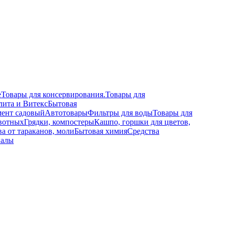
е
Товары для консервирования.
Товары для
лита и Витекс
Бытовая
ент садовый
Автотовары
Фильтры для воды
Товары для
вотных
Грядки, компостеры
Кашпо, горшки для цветов,
а от тараканов, моли
Бытовая химия
Средства
иалы