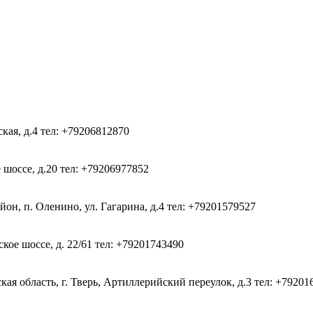
ская, д.4
тел: +79206812870
 шоссе, д.20
тел: +79206977852
он, п. Оленино, ул. Гагарина, д.4
тел: +79201579527
кое шоссе, д. 22/61
тел: +79201743490
ая область, г. Тверь, Артиллерийский переулок, д.3
тел: +79201