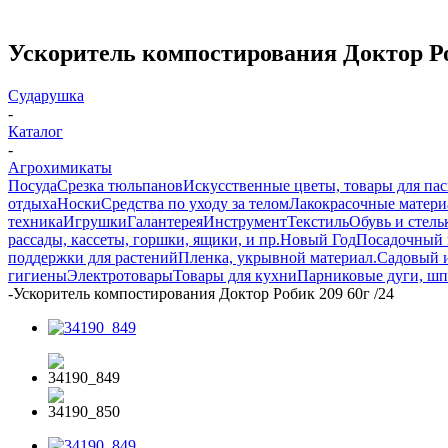
Ускоритель компостирования Доктор Ро
Сударушка
-
Каталог
-
Агрохимикаты
Посуда
Срезка тюльпанов
Искусственные цветы, товары для па
отдыха
Носки
Средства по уходу за телом
Лакокрасочные материа
техника
Игрушки
Галантерея
Инструмент
Текстиль
Обувь и стель
рассады, кассеты, горшки, ящики, и пр.
Новый Год
Посадочный 
поддержки для растений
Пленка, укрывной материал.
Садовый 
гигиены
Электротовары
Товары для кухни
Парниковые дуги, шп
-
Ускоритель компостирования Доктор Робик 209 60г /24