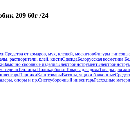
бик 209 60г /24
схи
Средства от комаров, мух, клещей, москитов
Фигуры гипсовы
лы, растворители, клей, кисти
Одежда
Белорусская косметика Бе
ки
Замочно-скобяные изделия
Электроинструмент
Электроинструм
материал
Теплицы Поликарбонат
Товары для дома
Товары для жи
инвентарь
Парники
Канцтовары
Вазоны, ящики балконные
Средств
алеры, опоры и пр.
Снегоуборочный инвентарь
Расходные матер