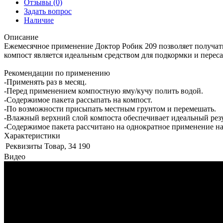
Отзывы
(0)
Задать вопрос
Наличие
Описание
Ежемесячное применение Доктор Робик 209 позволяет получат
компост является идеальным средством для подкормки и перес
Рекомендации по применению
-Применять раз в месяц.
-Перед применением компостную яму/кучу полить водой.
-Содержимое пакета рассыпать на компост.
-По возможности присыпать местным грунтом и перемешать.
-Влажный верхний слой компоста обеспечивает идеальный резу
-Содержимое пакета рассчитано на однократное применение на
Характеристики
Реквизиты
Товар, 34 190
Видео