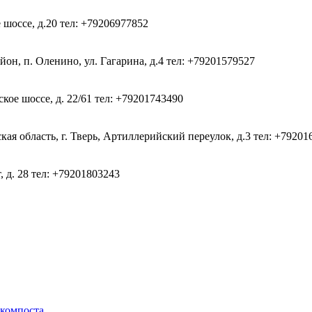
 шоссе, д.20
тел: +79206977852
он, п. Оленино, ул. Гагарина, д.4
тел: +79201579527
кое шоссе, д. 22/61
тел: +79201743490
ая область, г. Тверь, Артиллерийский переулок, д.3
тел: +79201
, д. 28
тел: +79201803243
 компоста.