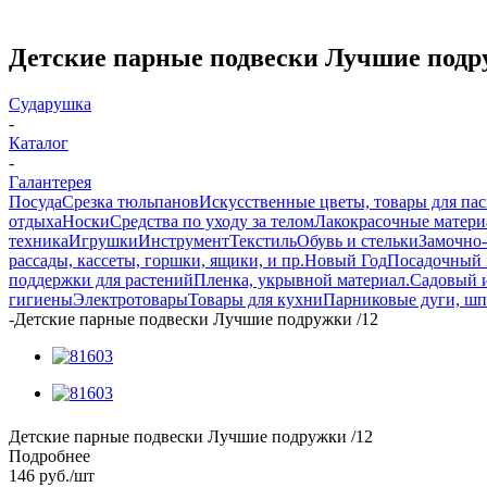
Детские парные подвески Лучшие подр
Сударушка
-
Каталог
-
Галантерея
Посуда
Срезка тюльпанов
Искусственные цветы, товары для па
отдыха
Носки
Средства по уходу за телом
Лакокрасочные материа
техника
Игрушки
Инструмент
Текстиль
Обувь и стельки
Замочно-
рассады, кассеты, горшки, ящики, и пр.
Новый Год
Посадочный 
поддержки для растений
Пленка, укрывной материал.
Садовый 
гигиены
Электротовары
Товары для кухни
Парниковые дуги, шп
-
Детские парные подвески Лучшие подружки /12
Детские парные подвески Лучшие подружки /12
Подробнее
146
руб.
/шт