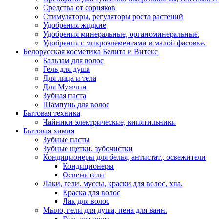
Средства от сорняков
Стимуляторы, регуляторы роста растений
Удобрения жидкие
Удобрения минеральные, органоминеральные.
Удобрения с микроэлементами в малой фасовке.
Белорусская косметика Белита и Витекс
Бальзам для волос
Гель для душа
Для лица и тела
Для Мужчин
Зубная паста
Шампунь для волос
Бытовая техника
Чайники электрические, кипятильники
Бытовая химия
Зубные пасты
Зубные щетки. зубочистки
Кондиционеры для белья, антистат., освежители
Кондиционеры
Освежители
Лаки, гели. муссы, краски для волос, хна.
Краска для волос
Лак для волос
Мыло, гели для душа, пена для ванн.
Гель для душа