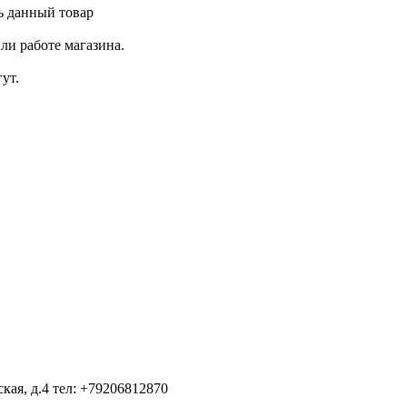
ь данный товар
ли работе магазина.
ут.
ская, д.4
тел: +79206812870