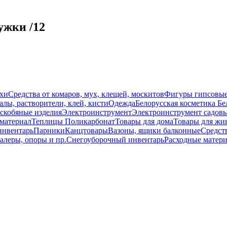
ужки /12
схи
Средства от комаров, мух, клещей, москитов
Фигуры гипсовы
лы, растворители, клей, кисти
Одежда
Белорусская косметика Бе
скобяные изделия
Электроинструмент
Электроинструмент садов
материал
Теплицы Поликарбонат
Товары для дома
Товары для жи
инвентарь
Парники
Канцтовары
Вазоны, ящики балконные
Средств
алеры, опоры и пр.
Снегоуборочный инвентарь
Расходные матер