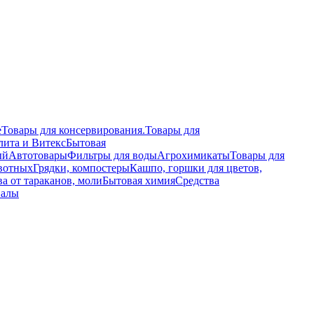
е
Товары для консервирования.
Товары для
лита и Витекс
Бытовая
ый
Автотовары
Фильтры для воды
Агрохимикаты
Товары для
вотных
Грядки, компостеры
Кашпо, горшки для цветов,
а от тараканов, моли
Бытовая химия
Средства
иалы