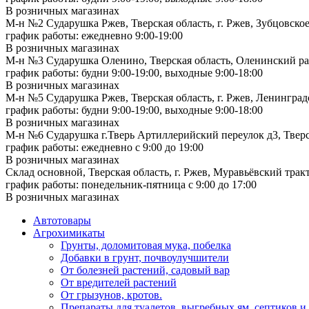
В розничных магазинах
М-н №2 Cударушка Ржев, Тверская область, г. Ржев, Зубцовское
график работы: ежедневно 9:00-19:00
В розничных магазинах
М-н №3 Сударушка Оленино, Тверская область, Оленинский рай
график работы: будни 9:00-19:00, выходные 9:00-18:00
В розничных магазинах
М-н №5 Сударушка Ржев, Тверская область, г. Ржев, Ленинградс
график работы: будни 9:00-19:00, выходные 9:00-18:00
В розничных магазинах
М-н №6 Сударушка г.Тверь Артиллерийский переулок д3, Тверск
график работы: ежедневно с 9:00 до 19:00
В розничных магазинах
Склад основной, Тверская область, г. Ржев, Муравьёвский тракт
график работы: понедельник-пятница с 9:00 до 17:00
В розничных магазинах
Автотовары
Агрохимикаты
Грунты, доломитовая мука, побелка
Добавки в грунт, почвоулучшители
От болезней растений, садовый вар
От вредителей растений
От грызунов, кротов.
Препараты для туалетов, выгребных ям, септиков и