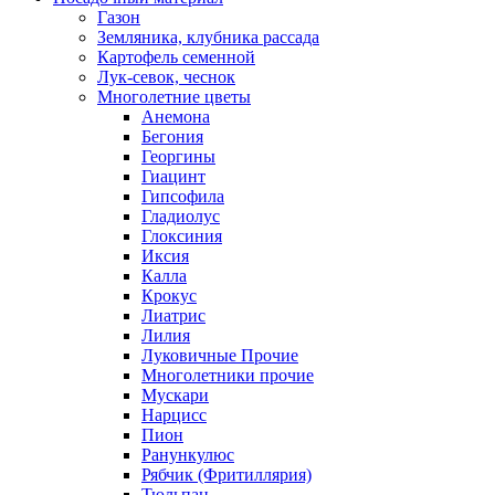
Газон
Земляника, клубника рассада
Картофель семенной
Лук-севок, чеснок
Многолетние цветы
Анемона
Бегония
Георгины
Гиацинт
Гипсофила
Гладиолус
Глоксиния
Иксия
Калла
Крокус
Лиатрис
Лилия
Луковичные Прочие
Многолетники прочие
Мускари
Нарцисс
Пион
Ранункулюс
Рябчик (Фритиллярия)
Тюльпан