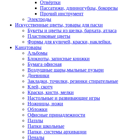
Отвёртки
Пассатижи, длинногубцы, бокорезы
Прочий инструмент
Электроды
Искусственные цветы, товары для пасхи
Букеты и цветы из шелка, бархата, атласа
Пластиковые цветы
Формы для куличей, краски, наклейки.
Канцтовары
Альбомы
Блокноты, записные книжки
Бумага офисная
Воздушные шары,мыльные пузыри
Дневники
Закладки, точилки, резинки стирательные
Клей, скотч
Краски, кисти, мелки
Настольные и развивающие игры
Ножницы, ножи
Обложки
Офисные принадлежности
Паззлы
Папки школьные
Папки, системы архивации
Пеналы