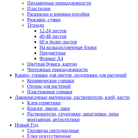
Письменные принадлежности
Пластилин
Раскраски и книжки-пособия
Рюкзаки, сумки
Тетради
12-24 листов
40-48 листов
60 и более листов
На кольцах/сменные блоки
Предметные
Формат А4
Цветная бумага, картон
Чертежные принадлежности
Кашпо, горшки для цветов, поддержки для растений
Керамические горшки
Опоры для растений
Пластиковые горшки
Лакокрасочные материалы, растворители, клей, кисти
Клея,герметики
Краски, эмали, лаки
Растворители, грунтовки, шпатлевки, пена
монтажная, антисептики
Новый Год
Гирлянды светодиодные
Ёлки искусственные