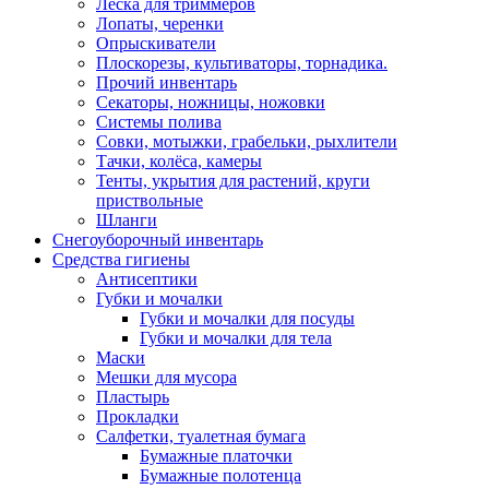
Леска для триммеров
Лопаты, черенки
Опрыскиватели
Плоскорезы, культиваторы, торнадика.
Прочий инвентарь
Секаторы, ножницы, ножовки
Системы полива
Совки, мотыжки, грабельки, рыхлители
Тачки, колёса, камеры
Тенты, укрытия для растений, круги
приствольные
Шланги
Снегоуборочный инвентарь
Средства гигиены
Антисептики
Губки и мочалки
Губки и мочалки для посуды
Губки и мочалки для тела
Маски
Мешки для мусора
Пластырь
Прокладки
Салфетки, туалетная бумага
Бумажные платочки
Бумажные полотенца