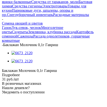
ящики балконные
Средства от тараканов, моли
Бытовая
химия
Средства гигиены
Электротовары
Товары для
кухни
Парниковые дуги, шпалеры, опоры и
пр.
Снегоуборочный инвентарь
Расходные материалы
-
Семена овощей и цветов
Газон
Лук-севок, чеснок
Многолетние
цветы
Сидераты
Земляника, клубника рассада
Картофель
семенной
Саженцы
Рассада однолетников, горшечные
комнатные
-
Баклажан Молочник 0,1г Гавриш
Баклажан Молочник 0,1г Гавриш
Подробнее
31
руб.
/шт
В розничных магазинах
Нашли дешевле?
Уведомить о поступлении