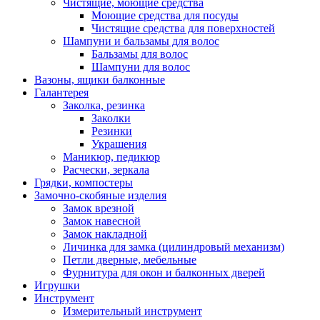
Чистящие, моющие средства
Моющие средства для посуды
Чистящие средства для поверхностей
Шампуни и бальзамы для волос
Бальзамы для волос
Шампуни для волос
Вазоны, ящики балконные
Галантерея
Заколка, резинка
Заколки
Резинки
Украшения
Маникюр, педикюр
Расчески, зеркала
Грядки, компостеры
Замочно-скобяные изделия
Замок врезной
Замок навесной
Замок накладной
Личинка для замка (цилиндровый механизм)
Петли дверные, мебельные
Фурнитура для окон и балконных дверей
Игрушки
Инструмент
Измерительный инструмент