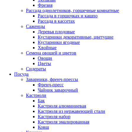
Фрезия
Рассада однолетников, горшечные комнатные
Рассада в горшочках и кашпо
Рассада в кассетах
Саженцы
Деревья плодовые
Кустарники декоративные, цветущие
Кустарники ягодные
Хвойные
Семена овощей и цветов
Овощи
Цветы
Сидераты
Посуда
Заварники, френч-прессы
Френч-пресс
Чайник заварочный
Кастрюли
Бак
Кастрюля алюминиевая
Кастрюля из нержавеющей стали
Кастрюля набор
Кастрюля эмалированная
Ковш