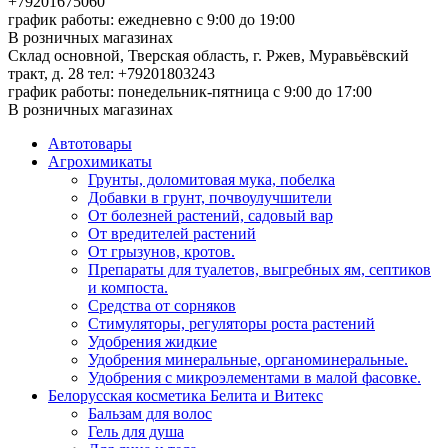
+79201675060
график работы: ежедневно с 9:00 до 19:00
В розничных магазинах
Склад основной, Тверская область, г. Ржев, Муравьёвский
тракт, д. 28
тел: +79201803243
график работы: понедельник-пятница с 9:00 до 17:00
В розничных магазинах
Автотовары
Агрохимикаты
Грунты, доломитовая мука, побелка
Добавки в грунт, почвоулучшители
От болезней растений, садовый вар
От вредителей растений
От грызунов, кротов.
Препараты для туалетов, выгребных ям, септиков
и компоста.
Средства от сорняков
Стимуляторы, регуляторы роста растений
Удобрения жидкие
Удобрения минеральные, органоминеральные.
Удобрения с микроэлементами в малой фасовке.
Белорусская косметика Белита и Витекс
Бальзам для волос
Гель для душа