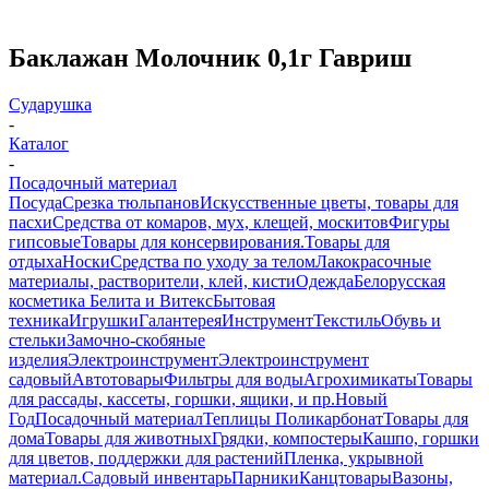
Баклажан Молочник 0,1г Гавриш
Сударушка
-
Каталог
-
Посадочный материал
Посуда
Срезка тюльпанов
Искусственные цветы, товары для
пасхи
Средства от комаров, мух, клещей, москитов
Фигуры
гипсовые
Товары для консервирования.
Товары для
отдыха
Носки
Средства по уходу за телом
Лакокрасочные
материалы, растворители, клей, кисти
Одежда
Белорусская
косметика Белита и Витекс
Бытовая
техника
Игрушки
Галантерея
Инструмент
Текстиль
Обувь и
стельки
Замочно-скобяные
изделия
Электроинструмент
Электроинструмент
садовый
Автотовары
Фильтры для воды
Агрохимикаты
Товары
для рассады, кассеты, горшки, ящики, и пр.
Новый
Год
Посадочный материал
Теплицы Поликарбонат
Товары для
дома
Товары для животных
Грядки, компостеры
Кашпо, горшки
для цветов, поддержки для растений
Пленка, укрывной
материал.
Садовый инвентарь
Парники
Канцтовары
Вазоны,