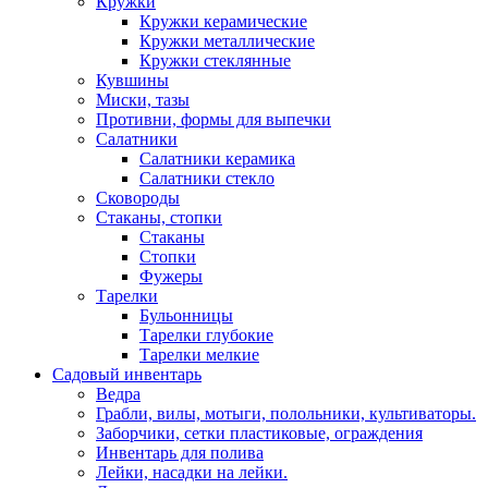
Кружки
Кружки керамические
Кружки металлические
Кружки стеклянные
Кувшины
Миски, тазы
Противни, формы для выпечки
Салатники
Салатники керамика
Салатники стекло
Сковороды
Стаканы, стопки
Стаканы
Стопки
Фужеры
Тарелки
Бульонницы
Тарелки глубокие
Тарелки мелкие
Садовый инвентарь
Ведра
Грабли, вилы, мотыги, полольники, культиваторы.
Заборчики, сетки пластиковые, ограждения
Инвентарь для полива
Лейки, насадки на лейки.