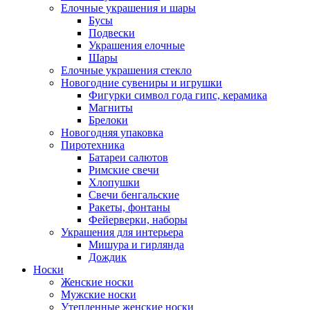
Елочные украшения и шары
Бусы
Подвески
Украшения елочные
Шары
Елочные украшения стекло
Новогодние сувениры и игрушки
Фигурки символ года гипс, керамика
Магниты
Брелоки
Новогодняя упаковка
Пиротехника
Батареи салютов
Римские свечи
Хлопушки
Свечи бенгальские
Ракеты, фонтаны
Фейерверки, наборы
Украшения для интерьера
Мишура и гирлянда
Дождик
Носки
Женские носки
Мужские носки
Утепленные женские носки