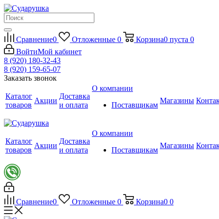
Сравнение
0
Отложенные
0
Корзина
0
пуста
0
Войти
Мой кабинет
8 (920) 180-32-43
8 (920) 159-65-07
Заказать звонок
О компании
Каталог
Доставка
Акции
Магазины
Конта
товаров
и оплата
Поставщикам
О компании
Каталог
Доставка
Акции
Магазины
Конта
товаров
и оплата
Поставщикам
Сравнение
0
Отложенные
0
Корзина
0
0