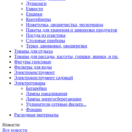
Дуршлаги
Емкости
Ершики
Контейнеры
Ножеточка, овощечистка, чесночница
Пакеты для хранения и заморозки продуктов
Посуда из пластика
Столовые приборы
Терки, шинковки, овощерезки
Товары для отдыха
Товары для рассады, кассеты, горшки, ящики, и пр.
Фигуры гипсовые
Фильтры для воды
Электроинструмент
Электроинструмент садовый
Электротовары
Батарейки
Лампы накаливания
Лампы энергосберегающие
Удлинители,сетевые фильтр...
Фонари
Расходные материалы
Новости
Все новости