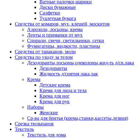
Ватные палочки,шарики
Диски бумажные
Салфетки
Туалетная бумага
Средства от комаров, мух, клещей, москитов
Аэрозоли, лосьоны, крема
Ленты и приманки от мух
Спирали, свечи, светильники, сетки
Фумигаторы, жидкости, пластины
Средства от тараканов, моли
Средства по уходу за телом
Дезодоранты,лосьоны,одеколоны,жид-ть д/сн.лака
Дезодоранты
Жидкость д/снятия лака,лак
Крема
Детские крема
Крема для лица и тела
Крема для ног
Крема для рук
Наборы
Женские
Ср-ва для бритья (крема,станки,кассеты,лезвия)
Срезка тюльпанов
Текстиль
Текстиль для дома