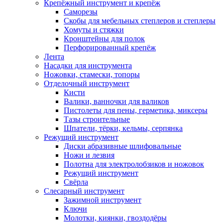
Крепёжный инструмент и крепёж
Саморезы
Скобы для мебельных степлеров и степлеры
Хомуты и стяжки
Кронштейны для полок
Перфорированный крепёж
Лента
Насадки для инструмента
Ножовки, стамески, топоры
Отделочный инструмент
Кисти
Валики, ванночки для валиков
Пистолеты для пены, герметика, миксеры
Тазы строительные
Шпатели, тёрки, кельмы, серпянка
Режущий инструмент
Диски абразивные шлифовальные
Ножи и лезвия
Полотна для электролобзиков и ножовок
Режущий инструмент
Свёрла
Слесарный инструмент
Зажимной инструмент
Ключи
Молотки, киянки, гвоздодёры