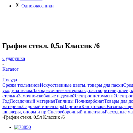
Одноклассники
Графин стекл. 0,5л Классик /6
Сударушка
-
Каталог
-
Посуда
Срезка тюльпанов
Искусственные цветы, товары для пасхи
Сред
уходу за телом
Лакокрасочные материалы, растворители, клей, 
стельки
Замочно-скобяные изделия
Электроинструмент
Электрои
Год
Посадочный материал
Теплицы Поликарбонат
Товары для д
материал.
Садовый инвентарь
Парники
Канцтовары
Вазоны, ящи
шпалеры, опоры и пр.
Снегоуборочный инвентарь
Расходные м
-
Графин стекл. 0,5л Классик /6