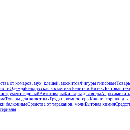
ства от комаров, мух, клещей, москитов
Фигуры гипсовые
Товары
кисти
Одежда
Белорусская косметика Белита и Витекс
Бытовая тех
нструмент садовый
Автотовары
Фильтры для воды
Агрохимикат
ома
Товары для животных
Грядки, компостеры
Кашпо, горшки для 
ки балконные
Средства от тараканов, моли
Бытовая химия
Средст
атериалы