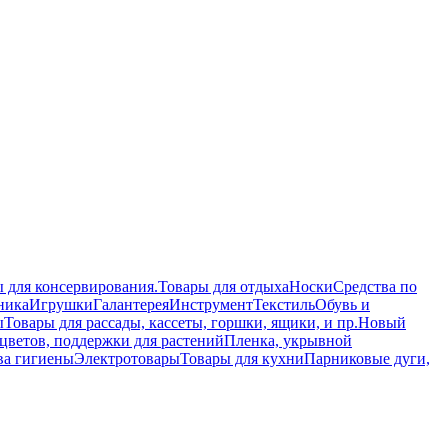
 для консервирования.
Товары для отдыха
Носки
Средства по
ника
Игрушки
Галантерея
Инструмент
Текстиль
Обувь и
ы
Товары для рассады, кассеты, горшки, ящики, и пр.
Новый
цветов, поддержки для растений
Пленка, укрывной
ва гигиены
Электротовары
Товары для кухни
Парниковые дуги,