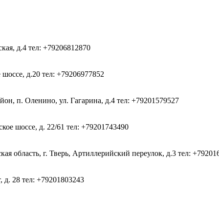
ская, д.4
тел: +79206812870
 шоссе, д.20
тел: +79206977852
он, п. Оленино, ул. Гагарина, д.4
тел: +79201579527
кое шоссе, д. 22/61
тел: +79201743490
ая область, г. Тверь, Артиллерийский переулок, д.3
тел: +79201
, д. 28
тел: +79201803243