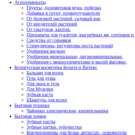
Агрохимикаты
Грунты, доломитовая мука, побелка
Добавки в грунт, почвоулучшители
От болезней растений, садовый вар
От вредителей растений
От грызунов, кротов.
Препараты для туалетов, выгребных ям, септиков и
Средства от сорняков
Стимуляторы, регуляторы роста растений
Удобрения жидкие
Удобрения минеральные, органоминеральные.
Удобрения с микроэлементами в малой фасовке.
Белорусская косметика Белита и Витекс
Бальзам для волос
Гель для душа
Для лица и тела
Для Мужчин
Зубная паста
Шампунь для волос
Бытовая техника
Чайники электрические, кипятильники
Бытовая химия
Зубные пасты
Зубные щетки. зубочистки
Кондиционеры для белья, антистат., освежители