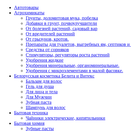
Автотовары
Агрохимикаты
Грунты, доломитовая мука, побелка
Добавки в грунт, почвоулучшители
От болезней растений, садовый вар
От вредителей растений
От грызунов, кротов.
Препараты для туалетов, выгребных ям, септиков и
Средства от сорняков
Стимуляторы, регуляторы роста растений
Удобрения жидкие
Удобрения минеральные, органоминеральные.
Удобрения с микроэлементами в малой фасовке.
Белорусская косметика Белита и Витекс
Бальзам для волос
Гель для душа
Для лица и тела
Для Мужчин
Зубная паста
Шампунь для волос
Бытовая техника
Чайники электрические, кипятильники
Бытовая химия
Зубные пасты