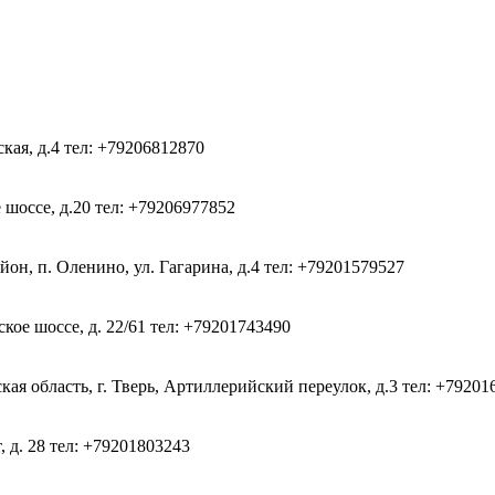
ская, д.4
тел: +79206812870
 шоссе, д.20
тел: +79206977852
он, п. Оленино, ул. Гагарина, д.4
тел: +79201579527
кое шоссе, д. 22/61
тел: +79201743490
ая область, г. Тверь, Артиллерийский переулок, д.3
тел: +79201
, д. 28
тел: +79201803243