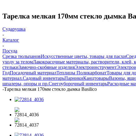
Тарелка мелкая 170мм стекло дымка Bas
Сударушка
-
Каталог
-
Посуда
Срезка тюльпанов
Искусственные цветы, товары для пасхи
Сред
уходу за телом
Лакокрасочные материалы, растворители, клей, 
стельки
Замочно-скобяные изделия
Электроинструмент
Электрои
Год
Посадочный материал
Теплицы Поликарбонат
Товары для д
материал.
Садовый инвентарь
Парники
Канцтовары
Вазоны, ящи
шпалеры, опоры и пр.
Снегоуборочный инвентарь
Расходные м
-
Тарелка мелкая 170мм стекло дымка Basilico