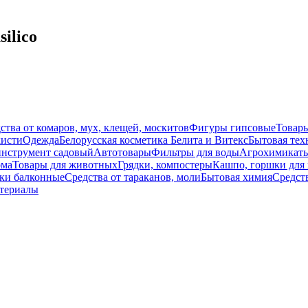
ilico
ства от комаров, мух, клещей, москитов
Фигуры гипсовые
Товары
кисти
Одежда
Белорусская косметика Белита и Витекс
Бытовая тех
нструмент садовый
Автотовары
Фильтры для воды
Агрохимикат
ома
Товары для животных
Грядки, компостеры
Кашпо, горшки для 
ки балконные
Средства от тараканов, моли
Бытовая химия
Средст
атериалы