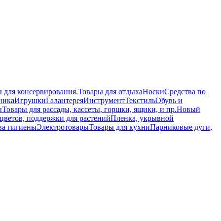
 для консервирования.
Товары для отдыха
Носки
Средства по
ника
Игрушки
Галантерея
Инструмент
Текстиль
Обувь и
ы
Товары для рассады, кассеты, горшки, ящики, и пр.
Новый
цветов, поддержки для растений
Пленка, укрывной
ва гигиены
Электротовары
Товары для кухни
Парниковые дуги,