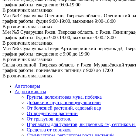
график работы: ежедневно 9:00-19:00
В розничных магазинах
М-н №3 Сударушка Оленино, Тверская область, Оленинский рай
график работы: будни 9:00-19:00, выходные 9:00-18:00
В розничных магазинах
М-н №5 Сударушка Ржев, Тверская область, г. Ржев, Ленинградс
график работы: будни 9:00-19:00, выходные 9:00-18:00
В розничных магазинах
М-н №6 Сударушка г.Тверь Артиллерийский переулок д3, Тверск
график работы: ежедневно с 9:00 до 19:00
В розничных магазинах
Склад основной, Тверская область, г. Ржев, Муравьёвский тракт
график работы: понедельник-пятница с 9:00 до 17:00
В розничных магазинах
Автотовары
Агрохимикаты
Грунты, доломитовая мука, побелка
Добавки в грунт, почвоулучшители
От болезней растений, садовый вар
От вредителей растений
От грызунов, кротов.
Препараты для туалетов, выгребных ям, септиков и
Средства от сорняков
Стимуляторы, регуляторы роста растений