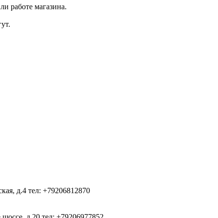
ли работе магазина.
ут.
ская, д.4
тел: +79206812870
 шоссе, д.20
тел: +79206977852