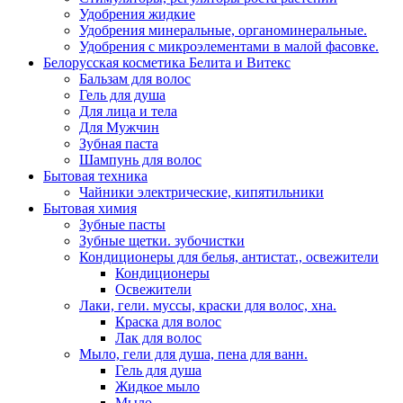
Удобрения жидкие
Удобрения минеральные, органоминеральные.
Удобрения с микроэлементами в малой фасовке.
Белорусская косметика Белита и Витекс
Бальзам для волос
Гель для душа
Для лица и тела
Для Мужчин
Зубная паста
Шампунь для волос
Бытовая техника
Чайники электрические, кипятильники
Бытовая химия
Зубные пасты
Зубные щетки. зубочистки
Кондиционеры для белья, антистат., освежители
Кондиционеры
Освежители
Лаки, гели. муссы, краски для волос, хна.
Краска для волос
Лак для волос
Мыло, гели для душа, пена для ванн.
Гель для душа
Жидкое мыло
Мыло