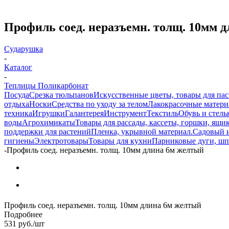
Профиль соед. неразъемн. толщ. 10мм 
Сударушка
-
Каталог
-
Теплицы Поликарбонат
Посуда
Срезка тюльпанов
Искусственные цветы, товары для па
отдыха
Носки
Средства по уходу за телом
Лакокрасочные материа
техника
Игрушки
Галантерея
Инструмент
Текстиль
Обувь и стель
воды
Агрохимикаты
Товары для рассады, кассеты, горшки, ящик
поддержки для растений
Пленка, укрывной материал.
Садовый 
гигиены
Электротовары
Товары для кухни
Парниковые дуги, шп
-
Профиль соед. неразъемн. толщ. 10мм длина 6м желтый
Профиль соед. неразъемн. толщ. 10мм длина 6м желтый
Подробнее
531
руб.
/шт