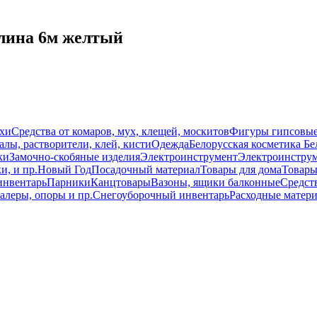
длина 6м желтый
схи
Средства от комаров, мух, клещей, москитов
Фигуры гипсовы
лы, растворители, клей, кисти
Одежда
Белорусская косметика Бе
ки
Замочно-скобяные изделия
Электроинструмент
Электроинструм
и, и пр.
Новый Год
Посадочный материал
Товары для дома
Товары
инвентарь
Парники
Канцтовары
Вазоны, ящики балконные
Средств
алеры, опоры и пр.
Снегоуборочный инвентарь
Расходные матер