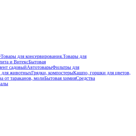
е
Товары для консервирования.
Товары для
лита и Витекс
Бытовая
ент садовый
Автотовары
Фильтры для
 для животных
Грядки, компостеры
Кашпо, горшки для цветов,
а от тараканов, моли
Бытовая химия
Средства
иалы