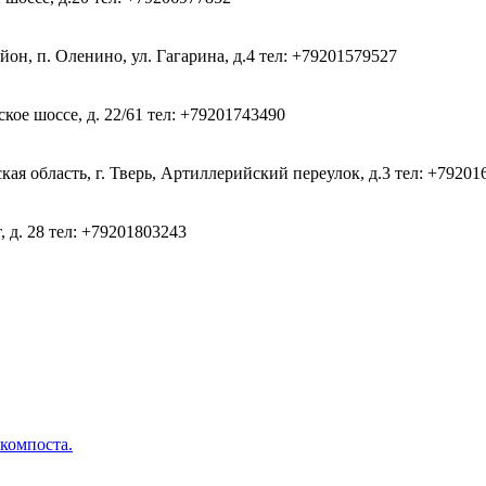
он, п. Оленино, ул. Гагарина, д.4
тел: +79201579527
кое шоссе, д. 22/61
тел: +79201743490
ая область, г. Тверь, Артиллерийский переулок, д.3
тел: +79201
, д. 28
тел: +79201803243
 компоста.