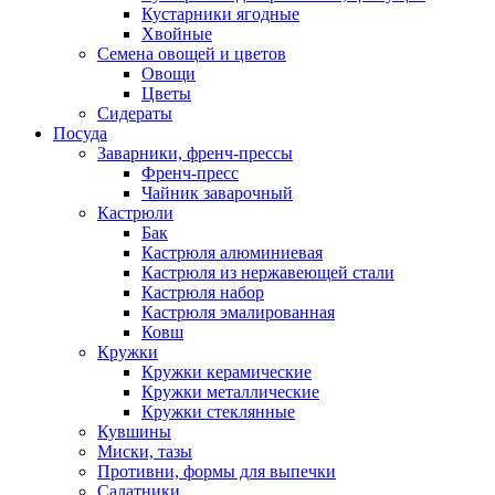
Кустарники ягодные
Хвойные
Семена овощей и цветов
Овощи
Цветы
Сидераты
Посуда
Заварники, френч-прессы
Френч-пресс
Чайник заварочный
Кастрюли
Бак
Кастрюля алюминиевая
Кастрюля из нержавеющей стали
Кастрюля набор
Кастрюля эмалированная
Ковш
Кружки
Кружки керамические
Кружки металлические
Кружки стеклянные
Кувшины
Миски, тазы
Противни, формы для выпечки
Салатники