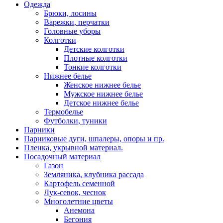
Одежда
Брюки, лосины
Варежки, перчатки
Головные уборы
Колготки
Детские колготки
Плотные колготки
Тонкие колготки
Нижнее белье
Женское нижнее белье
Мужское нижнее белье
Детское нижнее белье
Термобелье
Футболки, туники
Парники
Парниковые дуги, шпалеры, опоры и пр.
Пленка, укрывной материал.
Посадочный материал
Газон
Земляника, клубника рассада
Картофель семенной
Лук-севок, чеснок
Многолетние цветы
Анемона
Бегония