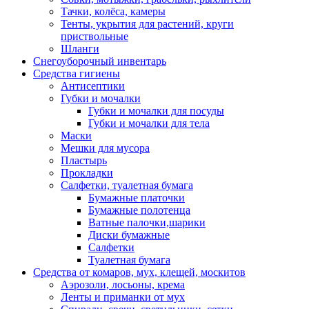
Тачки, колёса, камеры
Тенты, укрытия для растений, круги
приствольные
Шланги
Снегоуборочный инвентарь
Средства гигиены
Антисептики
Губки и мочалки
Губки и мочалки для посуды
Губки и мочалки для тела
Маски
Мешки для мусора
Пластырь
Прокладки
Салфетки, туалетная бумага
Бумажные платочки
Бумажные полотенца
Ватные палочки,шарики
Диски бумажные
Салфетки
Туалетная бумага
Средства от комаров, мух, клещей, москитов
Аэрозоли, лосьоны, крема
Ленты и приманки от мух