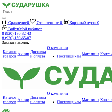
Сравнение
0
Отложенные
0
Корзина
0
пуста
0
Войти
Мой кабинет
8 (920) 180-32-43
8 (920) 159-65-07
Заказать звонок
О компании
Каталог
Доставка
Акции
Магазины
Конта
товаров
и оплата
Поставщикам
О компании
Каталог
Доставка
Акции
Магазины
Конта
товаров
и оплата
Поставщикам