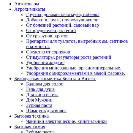
Автотовары
Агрохимикаты
Грунты, доломитовая мука, побелка
Добавки в грунт, почвоулучшители
От болезней растений, садовый вар
От вредителей растений
От грызунов, кротов.
Препараты для туалетов, выгребных ям, септиков
и компоста.
Средства от сорняков
Стимуляторы, регуляторы роста растений
Удобрения жидкие
Удобрения минеральные, органоминеральные.
Удобрения с микроэлементами в малой фасовке.
Белорусская косметика Белита и Витекс
Бальзам для волос
Гель для душа
Для лица и тела
Для Мужчин
Зубная паста
Шампунь для волос
Бытовая техника
Чайники электрические, кипятильники
Бытовая химия
Зубные пасты