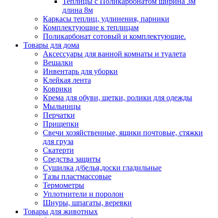
Теплицы с Поликарбонатом ширина 3м
длина 8м
Каркасы теплиц, удлинения, парники
Комплектующие к теплицам
Поликарбонат сотовый и комплектующие.
Товары для дома
Аксессуары для ванной комнаты и туалета
Вешалки
Инвентарь для уборки
Клейкая лента
Коврики
Крема для обуви, щетки, ролики для одежды
Мыльницы
Перчатки
Прищепки
Свечи хозяйственные, ящики почтовые, стяжки
для груза
Скатерти
Средства защиты
Сушилка д/белья,доски гладильные
Тазы пластмассовые
Термометры
Уплотнители и поролон
Шнуры, шпагаты, веревки
Товары для животных