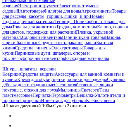
стельки
Замочно-скобяные
изделия
Электроинструмент
Электроинструмент
садовый
Автотовары
Фильтры для воды
Агрохимикаты
Товары
для рассады, кассеты, горшки, ящики, и пр.
Новый
Год
Посадочный материал
Теплицы Поликарбонат
Товары для
дома
Товары для животных
Грядки, компостеры
Кашпо, горшки
для цветов, поддержки для растений
Пленка, укрывной
материал.
Садовый инвентарь
Парники
Канцтовары
Вазоны,
ящики балконные
Средства от тараканов, моли
Бытовая
химия
Средства гигиены
Электротовары
Товары для
кухни
Парниковые дуги, шпалеры, опоры и
пр.
Снегоуборочный инвентарь
Расходные материалы
-
Шнуры, шпагаты, веревки
Коврики
Средства защиты
Аксессуары для ванной комнаты и
туалета
Крема для обуви, щетки, ролики для одежды
Сушилка
д/белья,доски гладильные
Свечи хозяйственные, ящики
почтовые, стяжки для груза
Мыльницы
Скатерти
Тазы
пластмассовые
Перчатки
Термометры
Вешалки
Уплотнители и
поролон
Прищепки
Инвентарь для уборки
Клейкая лента
-
Шпагат джутовый 100м Супер 2хниточн.