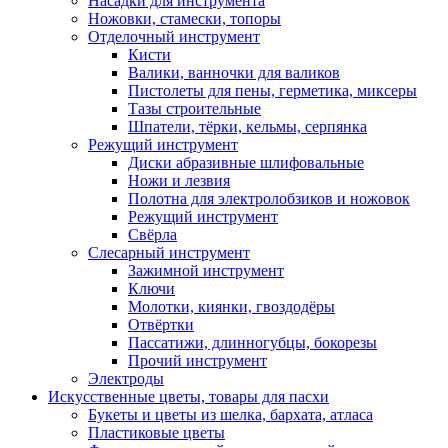
Насадки для инструмента
Ножовки, стамески, топоры
Отделочный инструмент
Кисти
Валики, ванночки для валиков
Пистолеты для пены, герметика, миксеры
Тазы строительные
Шпатели, тёрки, кельмы, серпянка
Режущий инструмент
Диски абразивные шлифовальные
Ножи и лезвия
Полотна для электролобзиков и ножовок
Режущий инструмент
Свёрла
Слесарный инструмент
Зажимной инструмент
Ключи
Молотки, киянки, гвоздодёры
Отвёртки
Пассатижи, длинногубцы, бокорезы
Прочий инструмент
Электроды
Искусственные цветы, товары для пасхи
Букеты и цветы из шелка, бархата, атласа
Пластиковые цветы