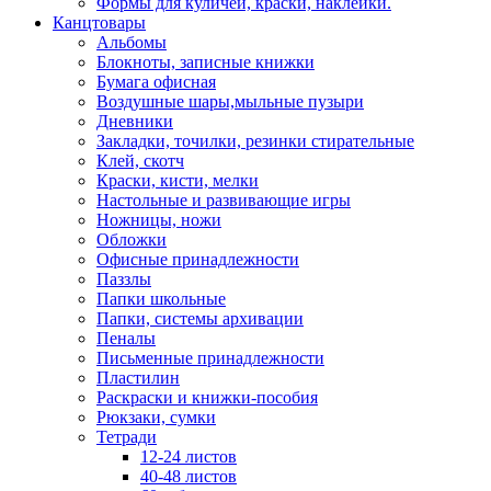
Формы для куличей, краски, наклейки.
Канцтовары
Альбомы
Блокноты, записные книжки
Бумага офисная
Воздушные шары,мыльные пузыри
Дневники
Закладки, точилки, резинки стирательные
Клей, скотч
Краски, кисти, мелки
Настольные и развивающие игры
Ножницы, ножи
Обложки
Офисные принадлежности
Паззлы
Папки школьные
Папки, системы архивации
Пеналы
Письменные принадлежности
Пластилин
Раскраски и книжки-пособия
Рюкзаки, сумки
Тетради
12-24 листов
40-48 листов