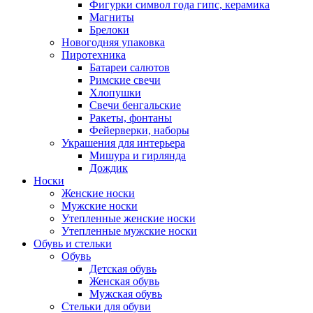
Фигурки символ года гипс, керамика
Магниты
Брелоки
Новогодняя упаковка
Пиротехника
Батареи салютов
Римские свечи
Хлопушки
Свечи бенгальские
Ракеты, фонтаны
Фейерверки, наборы
Украшения для интерьера
Мишура и гирлянда
Дождик
Носки
Женские носки
Мужские носки
Утепленные женские носки
Утепленные мужские носки
Обувь и стельки
Обувь
Детская обувь
Женская обувь
Мужская обувь
Стельки для обуви