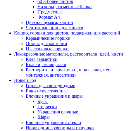
60 и более листов
На кольцах/сменные блоки
Предметные
Формат А4
Цветная бумага, картон
Чертежные принадлежности
Кашпо, горшки для цветов, поддержки для растений
Керамические горшки
Опоры для растений
Пластиковые горшки
Лакокрасочные материалы, растворители, клей, кисти
Клея,герметики
Краски, эмали, лаки
Растворители, грунтовки, шпатлевки, пена
монтажная, антисептики
Новый Год
Гирлянды светодиодные
Ёлки искусственные
Елочные украшения и шары
Бусы
Подвески
Украшения елочные
Шары
Елочные украшения стекло
Новогодние сувениры и игрушки