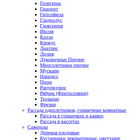
Георгины
Гиацинт
Гипсофила
Гладиолус
Глоксиния
Иксия
Калла
Крокус
Лиатрис
Лилия
Луковичные Прочие
Многолетники прочие
Мускари
Нарцисс
Пион
Ранункулюс
Рябчик (Фритиллярия)
Тюльпан
Фрезия
Рассада однолетников, горшечные комнатные
Рассада в горшочках и кашпо
Рассада в кассетах
Саженцы
Деревья плодовые
Кустарники декоративные, цветущие