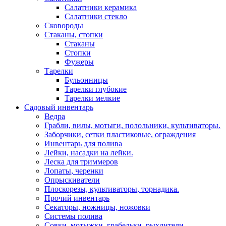
Салатники керамика
Салатники стекло
Сковороды
Стаканы, стопки
Стаканы
Стопки
Фужеры
Тарелки
Бульонницы
Тарелки глубокие
Тарелки мелкие
Садовый инвентарь
Ведра
Грабли, вилы, мотыги, полольники, культиваторы.
Заборчики, сетки пластиковые, ограждения
Инвентарь для полива
Лейки, насадки на лейки.
Леска для триммеров
Лопаты, черенки
Опрыскиватели
Плоскорезы, культиваторы, торнадика.
Прочий инвентарь
Секаторы, ножницы, ножовки
Системы полива
Совки, мотыжки, грабельки, рыхлители