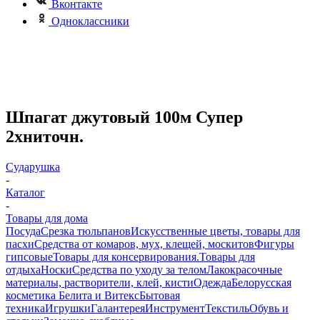
Вконтакте
Одноклассники
Шпагат джутовый 100м Супер
2хниточн.
Сударушка
-
Каталог
-
Товары для дома
Посуда
Срезка тюльпанов
Искусственные цветы, товары для
пасхи
Средства от комаров, мух, клещей, москитов
Фигуры
гипсовые
Товары для консервирования.
Товары для
отдыха
Носки
Средства по уходу за телом
Лакокрасочные
материалы, растворители, клей, кисти
Одежда
Белорусская
косметика Белита и Витекс
Бытовая
техника
Игрушки
Галантерея
Инструмент
Текстиль
Обувь и