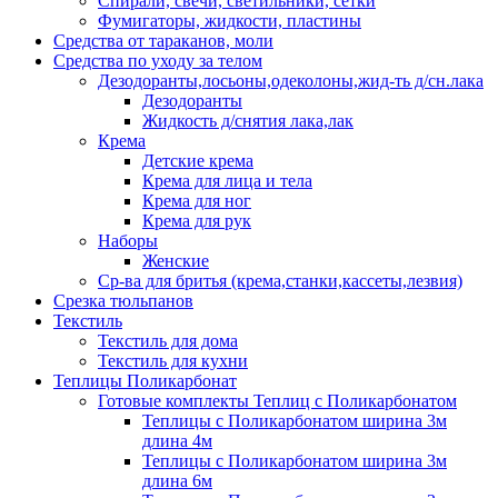
Спирали, свечи, светильники, сетки
Фумигаторы, жидкости, пластины
Средства от тараканов, моли
Средства по уходу за телом
Дезодоранты,лосьоны,одеколоны,жид-ть д/сн.лака
Дезодоранты
Жидкость д/снятия лака,лак
Крема
Детские крема
Крема для лица и тела
Крема для ног
Крема для рук
Наборы
Женские
Ср-ва для бритья (крема,станки,кассеты,лезвия)
Срезка тюльпанов
Текстиль
Текстиль для дома
Текстиль для кухни
Теплицы Поликарбонат
Готовые комплекты Теплиц с Поликарбонатом
Теплицы с Поликарбонатом ширина 3м
длина 4м
Теплицы с Поликарбонатом ширина 3м
длина 6м