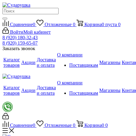
Сравнение
0
Отложенные
0
Корзина
0
пуста
0
Войти
Мой кабинет
8 (920) 180-32-43
8 (920) 159-65-07
Заказать звонок
О компании
Каталог
Доставка
Акции
Магазины
Конта
товаров
и оплата
Поставщикам
О компании
Каталог
Доставка
Акции
Магазины
Конта
товаров
и оплата
Поставщикам
Сравнение
0
Отложенные
0
Корзина
0
0