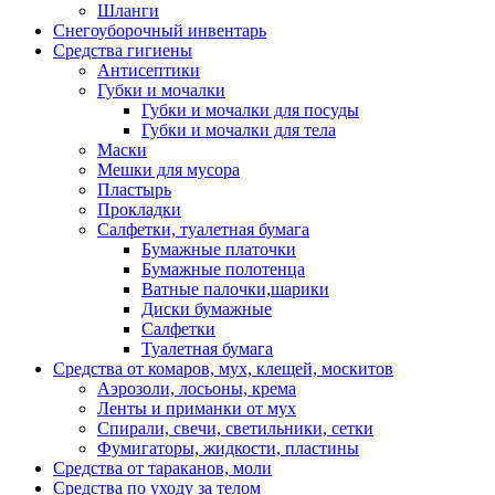
Шланги
Снегоуборочный инвентарь
Средства гигиены
Антисептики
Губки и мочалки
Губки и мочалки для посуды
Губки и мочалки для тела
Маски
Мешки для мусора
Пластырь
Прокладки
Салфетки, туалетная бумага
Бумажные платочки
Бумажные полотенца
Ватные палочки,шарики
Диски бумажные
Салфетки
Туалетная бумага
Средства от комаров, мух, клещей, москитов
Аэрозоли, лосьоны, крема
Ленты и приманки от мух
Спирали, свечи, светильники, сетки
Фумигаторы, жидкости, пластины
Средства от тараканов, моли
Средства по уходу за телом