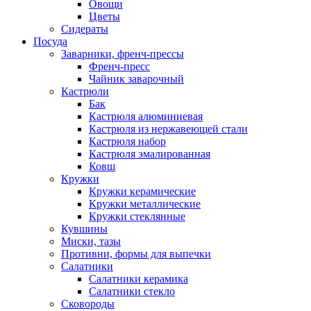
Овощи
Цветы
Сидераты
Посуда
Заварники, френч-прессы
Френч-пресс
Чайник заварочный
Кастрюли
Бак
Кастрюля алюминиевая
Кастрюля из нержавеющей стали
Кастрюля набор
Кастрюля эмалированная
Ковш
Кружки
Кружки керамические
Кружки металлические
Кружки стеклянные
Кувшины
Миски, тазы
Противни, формы для выпечки
Салатники
Салатники керамика
Салатники стекло
Сковороды