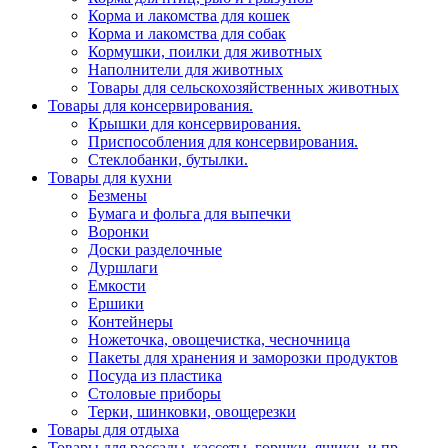
Корма и лакомства для кошек
Корма и лакомства для собак
Кормушки, поилки для животных
Наполнители для животных
Товары для сельскохозяйственных животных
Товары для консервирования.
Крышки для консервирования.
Приспособления для консервирования.
Стеклобанки, бутылки.
Товары для кухни
Безмены
Бумага и фольга для выпечки
Воронки
Доски разделочные
Дуршлаги
Емкости
Ершики
Контейнеры
Ножеточка, овощечистка, чесночница
Пакеты для хранения и заморозки продуктов
Посуда из пластика
Столовые приборы
Терки, шинковки, овощерезки
Товары для отдыха
Товары для рассады, кассеты, горшки, ящики, и пр.