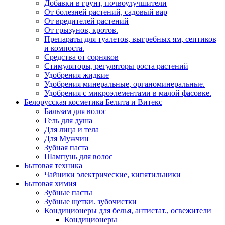
Добавки в грунт, почвоулучшители
От болезней растений, садовый вар
От вредителей растений
От грызунов, кротов.
Препараты для туалетов, выгребных ям, септиков
и компоста.
Средства от сорняков
Стимуляторы, регуляторы роста растений
Удобрения жидкие
Удобрения минеральные, органоминеральные.
Удобрения с микроэлементами в малой фасовке.
Белорусская косметика Белита и Витекс
Бальзам для волос
Гель для душа
Для лица и тела
Для Мужчин
Зубная паста
Шампунь для волос
Бытовая техника
Чайники электрические, кипятильники
Бытовая химия
Зубные пасты
Зубные щетки. зубочистки
Кондиционеры для белья, антистат., освежители
Кондиционеры