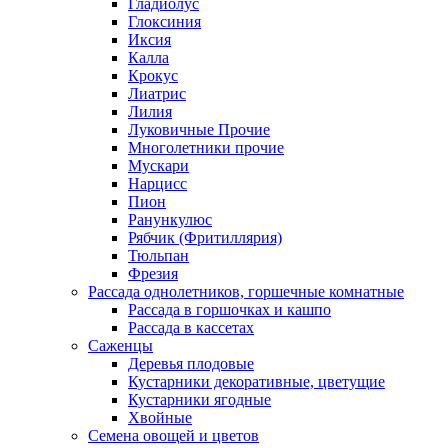
Гладиолус
Глоксиния
Иксия
Калла
Крокус
Лиатрис
Лилия
Луковичные Прочие
Многолетники прочие
Мускари
Нарцисс
Пион
Ранункулюс
Рябчик (Фритиллярия)
Тюльпан
Фрезия
Рассада однолетников, горшечные комнатные
Рассада в горшочках и кашпо
Рассада в кассетах
Саженцы
Деревья плодовые
Кустарники декоративные, цветущие
Кустарники ягодные
Хвойные
Семена овощей и цветов