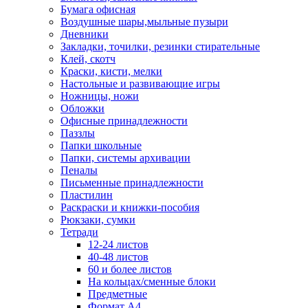
Бумага офисная
Воздушные шары,мыльные пузыри
Дневники
Закладки, точилки, резинки стирательные
Клей, скотч
Краски, кисти, мелки
Настольные и развивающие игры
Ножницы, ножи
Обложки
Офисные принадлежности
Паззлы
Папки школьные
Папки, системы архивации
Пеналы
Письменные принадлежности
Пластилин
Раскраски и книжки-пособия
Рюкзаки, сумки
Тетради
12-24 листов
40-48 листов
60 и более листов
На кольцах/сменные блоки
Предметные
Формат А4