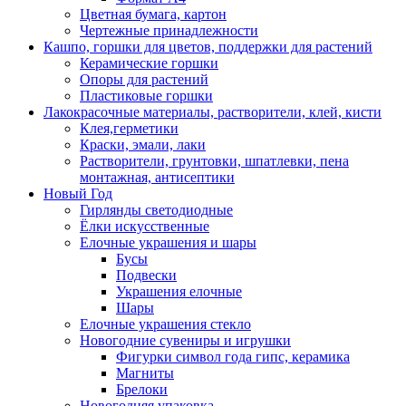
Цветная бумага, картон
Чертежные принадлежности
Кашпо, горшки для цветов, поддержки для растений
Керамические горшки
Опоры для растений
Пластиковые горшки
Лакокрасочные материалы, растворители, клей, кисти
Клея,герметики
Краски, эмали, лаки
Растворители, грунтовки, шпатлевки, пена
монтажная, антисептики
Новый Год
Гирлянды светодиодные
Ёлки искусственные
Елочные украшения и шары
Бусы
Подвески
Украшения елочные
Шары
Елочные украшения стекло
Новогодние сувениры и игрушки
Фигурки символ года гипс, керамика
Магниты
Брелоки
Новогодняя упаковка