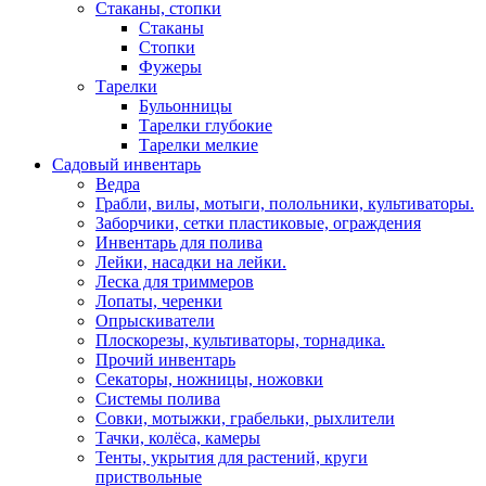
Стаканы, стопки
Стаканы
Стопки
Фужеры
Тарелки
Бульонницы
Тарелки глубокие
Тарелки мелкие
Садовый инвентарь
Ведра
Грабли, вилы, мотыги, полольники, культиваторы.
Заборчики, сетки пластиковые, ограждения
Инвентарь для полива
Лейки, насадки на лейки.
Леска для триммеров
Лопаты, черенки
Опрыскиватели
Плоскорезы, культиваторы, торнадика.
Прочий инвентарь
Секаторы, ножницы, ножовки
Системы полива
Совки, мотыжки, грабельки, рыхлители
Тачки, колёса, камеры
Тенты, укрытия для растений, круги
приствольные