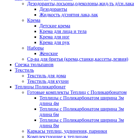
Дезодоранты,лосьоны,одеколоны,жид-ть д/сн.лака
Дезодоранты
Жидкость д/снятия лака,лак
Крема
Детские крема
Крема для лица и тела
Крема для ног
Крема для рук
Наборы
Женские
Ср-ва для бритья (крема,станки,кассеты,лезвия)
Срезка тюльпанов
Текстиль
Текстиль для дома
Текстиль для кухни
Теплицы Поликарбонат
Готовые комплекты Теплиц с Поликарбонатом
Теплицы с Поликарбонатом ширина 3м
длина 4м
Теплицы с Поликарбонатом ширина 3м
длина 6м
Теплицы с Поликарбонатом ширина 3м
длина 8м
Каркасы теплиц, удлинения, парники
Комплектующие к теплицам