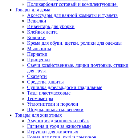
Поликарбонат сотовый и комплектующие.
Товары для дома
Аксессуары для ванной комнаты и туалета
Вешалки
Инвентарь для уборки
Клейкая лента
Коврики
Крема для обуви, щетки, ролики для одежды
Мыльницы
Перчатки
Прищепки
Свечи хозяйственные, ящики почтовые, стяжки
для груза
Скатерти
Средства защиты
Сушилка д/белья,доски гладильные
Тазы пластмассовые
Термометры
Уплотнители и поролон
Шнуры, шпагаты, веревки
Товары для животных
Амуниция для кошек и собак
Гигиена и уход за животными
Игрушки для животных
Корма для птиц, рыб и грызунов