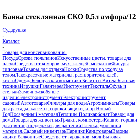
Банка стеклянная СКО 0,5л амфора/12
Сударушка
-
Каталог
-
Товары для консервирования.
Посуда
Срезка тюльпанов
Искусственные цветы, товары для
пасхи
Средства от комаров, мух, клещей, москитов
Фигуры
гипсовые
Товары для отдыха
Носки
Средства по уходу за
телом
Лакокрасочные материалы, растворители, клей,
кисти
Одежда
Белорусская косметика Белита и Витекс
Бытовая
техника
Игрушки
Галантерея
Инструмент
Текстиль
Обувь и
стельки
Замочно-скобяные
изделия
Электроинструмент
Электроинструмент
садовый
Автотовары
Фильтры для воды
Агрохимикаты
Товары
для рассады, кассеты, горшки, ящики, и пр.
Новый
Год
Посадочный материал
Теплицы Поликарбонат
Товары для
дома
Товары для животных
Грядки, компостеры
Кашпо, горшки
для цветов, поддержки для растений
Пленка, укрывной
материал.
Садовый инвентарь
Парники
Канцтовары
Вазоны,
ящики балконные
Средства от тараканов, моли
Бытовая