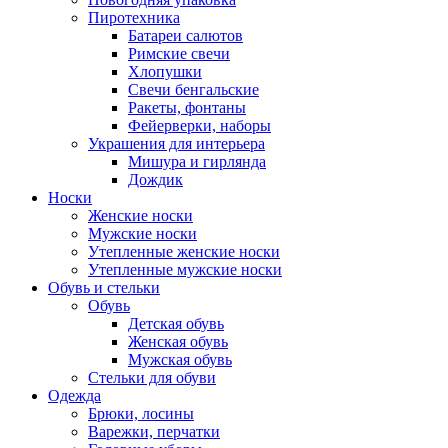
Пиротехника
Батареи салютов
Римские свечи
Хлопушки
Свечи бенгальские
Ракеты, фонтаны
Фейерверки, наборы
Украшения для интерьера
Мишура и гирлянда
Дождик
Носки
Женские носки
Мужские носки
Утепленные женские носки
Утепленные мужские носки
Обувь и стельки
Обувь
Детская обувь
Женская обувь
Мужская обувь
Стельки для обуви
Одежда
Брюки, лосины
Варежки, перчатки