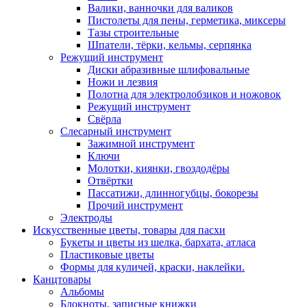
Валики, ванночки для валиков
Пистолеты для пены, герметика, миксеры
Тазы строительные
Шпатели, тёрки, кельмы, серпянка
Режущий инструмент
Диски абразивные шлифовальные
Ножи и лезвия
Полотна для электролобзиков и ножовок
Режущий инструмент
Свёрла
Слесарный инструмент
Зажимной инструмент
Ключи
Молотки, киянки, гвоздодёры
Отвёртки
Пассатижи, длинногубцы, бокорезы
Прочий инструмент
Электроды
Искусственные цветы, товары для пасхи
Букеты и цветы из шелка, бархата, атласа
Пластиковые цветы
Формы для куличей, краски, наклейки.
Канцтовары
Альбомы
Блокноты, записные книжки