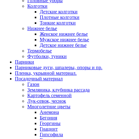
Головные уборы
Колготки
Детские колготки
Плотные колготки
Тонкие колготки
Нижнее белье
Женское нижнее белье
Мужское нижнее белье
Детское нижнее белье
Термобелье
Футболки, туники
Парники
Парниковые дуги, шпалеры, опоры и пр.
Пленка, укрывной материал.
Посадочный материал
Газон
Земляника, клубника рассада
Картофель семенной
Лук-севок, чеснок
Многолетние цветы
Анемона
Бегония
Георгины
Гиацинт
Гипсофила