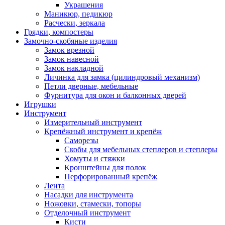
Украшения
Маникюр, педикюр
Расчески, зеркала
Грядки, компостеры
Замочно-скобяные изделия
Замок врезной
Замок навесной
Замок накладной
Личинка для замка (цилиндровый механизм)
Петли дверные, мебельные
Фурнитура для окон и балконных дверей
Игрушки
Инструмент
Измерительный инструмент
Крепёжный инструмент и крепёж
Саморезы
Скобы для мебельных степлеров и степлеры
Хомуты и стяжки
Кронштейны для полок
Перфорированный крепёж
Лента
Насадки для инструмента
Ножовки, стамески, топоры
Отделочный инструмент
Кисти