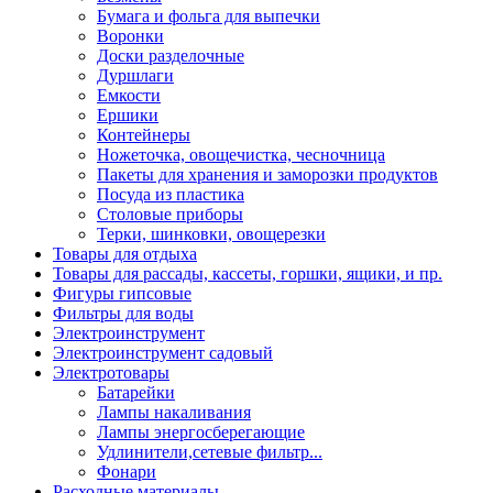
Бумага и фольга для выпечки
Воронки
Доски разделочные
Дуршлаги
Емкости
Ершики
Контейнеры
Ножеточка, овощечистка, чесночница
Пакеты для хранения и заморозки продуктов
Посуда из пластика
Столовые приборы
Терки, шинковки, овощерезки
Товары для отдыха
Товары для рассады, кассеты, горшки, ящики, и пр.
Фигуры гипсовые
Фильтры для воды
Электроинструмент
Электроинструмент садовый
Электротовары
Батарейки
Лампы накаливания
Лампы энергосберегающие
Удлинители,сетевые фильтр...
Фонари
Расходные материалы