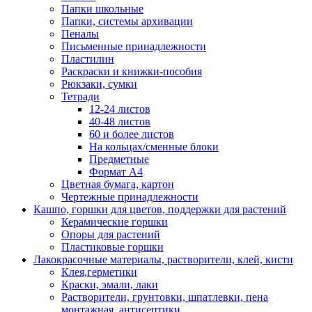
Папки школьные
Папки, системы архивации
Пеналы
Письменные принадлежности
Пластилин
Раскраски и книжки-пособия
Рюкзаки, сумки
Тетради
12-24 листов
40-48 листов
60 и более листов
На кольцах/сменные блоки
Предметные
Формат А4
Цветная бумага, картон
Чертежные принадлежности
Кашпо, горшки для цветов, поддержки для растений
Керамические горшки
Опоры для растений
Пластиковые горшки
Лакокрасочные материалы, растворители, клей, кисти
Клея,герметики
Краски, эмали, лаки
Растворители, грунтовки, шпатлевки, пена
монтажная, антисептики