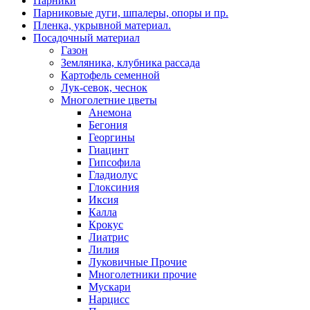
Парники
Парниковые дуги, шпалеры, опоры и пр.
Пленка, укрывной материал.
Посадочный материал
Газон
Земляника, клубника рассада
Картофель семенной
Лук-севок, чеснок
Многолетние цветы
Анемона
Бегония
Георгины
Гиацинт
Гипсофила
Гладиолус
Глоксиния
Иксия
Калла
Крокус
Лиатрис
Лилия
Луковичные Прочие
Многолетники прочие
Мускари
Нарцисс