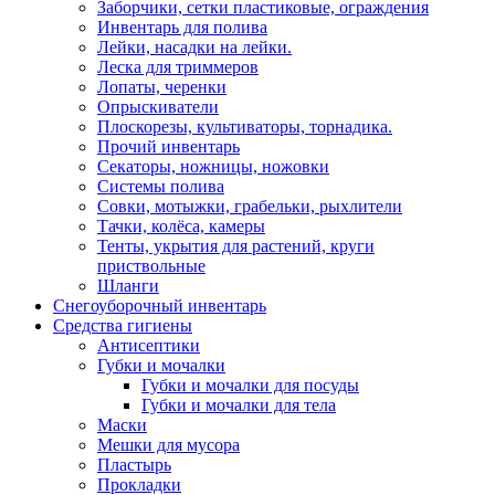
Заборчики, сетки пластиковые, ограждения
Инвентарь для полива
Лейки, насадки на лейки.
Леска для триммеров
Лопаты, черенки
Опрыскиватели
Плоскорезы, культиваторы, торнадика.
Прочий инвентарь
Секаторы, ножницы, ножовки
Системы полива
Совки, мотыжки, грабельки, рыхлители
Тачки, колёса, камеры
Тенты, укрытия для растений, круги
приствольные
Шланги
Снегоуборочный инвентарь
Средства гигиены
Антисептики
Губки и мочалки
Губки и мочалки для посуды
Губки и мочалки для тела
Маски
Мешки для мусора
Пластырь
Прокладки