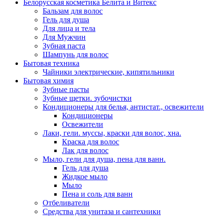
Белорусская косметика Белита и Витекс
Бальзам для волос
Гель для душа
Для лица и тела
Для Мужчин
Зубная паста
Шампунь для волос
Бытовая техника
Чайники электрические, кипятильники
Бытовая химия
Зубные пасты
Зубные щетки. зубочистки
Кондиционеры для белья, антистат., освежители
Кондиционеры
Освежители
Лаки, гели. муссы, краски для волос, хна.
Краска для волос
Лак для волос
Мыло, гели для душа, пена для ванн.
Гель для душа
Жидкое мыло
Мыло
Пена и соль для ванн
Отбеливатели
Средства для унитаза и сантехники