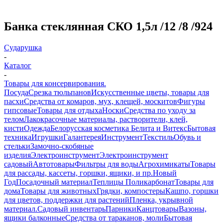
Банка стеклянная СКО 1,5л /12 /8 /924
Сударушка
-
Каталог
-
Товары для консервирования.
Посуда
Срезка тюльпанов
Искусственные цветы, товары для
пасхи
Средства от комаров, мух, клещей, москитов
Фигуры
гипсовые
Товары для отдыха
Носки
Средства по уходу за
телом
Лакокрасочные материалы, растворители, клей,
кисти
Одежда
Белорусская косметика Белита и Витекс
Бытовая
техника
Игрушки
Галантерея
Инструмент
Текстиль
Обувь и
стельки
Замочно-скобяные
изделия
Электроинструмент
Электроинструмент
садовый
Автотовары
Фильтры для воды
Агрохимикаты
Товары
для рассады, кассеты, горшки, ящики, и пр.
Новый
Год
Посадочный материал
Теплицы Поликарбонат
Товары для
дома
Товары для животных
Грядки, компостеры
Кашпо, горшки
для цветов, поддержки для растений
Пленка, укрывной
материал.
Садовый инвентарь
Парники
Канцтовары
Вазоны,
ящики балконные
Средства от тараканов, моли
Бытовая