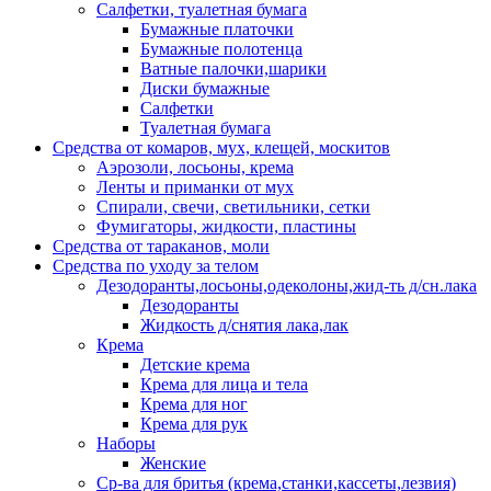
Салфетки, туалетная бумага
Бумажные платочки
Бумажные полотенца
Ватные палочки,шарики
Диски бумажные
Салфетки
Туалетная бумага
Средства от комаров, мух, клещей, москитов
Аэрозоли, лосьоны, крема
Ленты и приманки от мух
Спирали, свечи, светильники, сетки
Фумигаторы, жидкости, пластины
Средства от тараканов, моли
Средства по уходу за телом
Дезодоранты,лосьоны,одеколоны,жид-ть д/сн.лака
Дезодоранты
Жидкость д/снятия лака,лак
Крема
Детские крема
Крема для лица и тела
Крема для ног
Крема для рук
Наборы
Женские
Ср-ва для бритья (крема,станки,кассеты,лезвия)