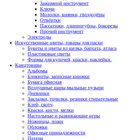
Зажимной инструмент
Ключи
Молотки, киянки, гвоздодёры
Отвёртки
Пассатижи, длинногубцы, бокорезы
Прочий инструмент
Электроды
Искусственные цветы, товары для пасхи
Букеты и цветы из шелка, бархата, атласа
Пластиковые цветы
Формы для куличей, краски, наклейки.
Канцтовары
Альбомы
Блокноты, записные книжки
Бумага офисная
Воздушные шары,мыльные пузыри
Дневники
Закладки, точилки, резинки стирательные
Клей, скотч
Краски, кисти, мелки
Настольные и развивающие игры
Ножницы, ножи
Обложки
Офисные принадлежности
Паззлы