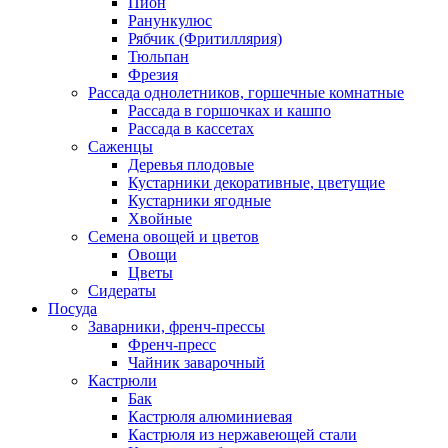
Пион
Ранункулюс
Рябчик (Фритиллярия)
Тюльпан
Фрезия
Рассада однолетников, горшечные комнатные
Рассада в горшочках и кашпо
Рассада в кассетах
Саженцы
Деревья плодовые
Кустарники декоративные, цветущие
Кустарники ягодные
Хвойные
Семена овощей и цветов
Овощи
Цветы
Сидераты
Посуда
Заварники, френч-прессы
Френч-пресс
Чайник заварочный
Кастрюли
Бак
Кастрюля алюминиевая
Кастрюля из нержавеющей стали