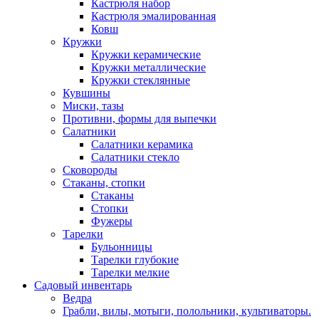
Кастрюля набор
Кастрюля эмалированная
Ковш
Кружки
Кружки керамические
Кружки металлические
Кружки стеклянные
Кувшины
Миски, тазы
Противни, формы для выпечки
Салатники
Салатники керамика
Салатники стекло
Сковороды
Стаканы, стопки
Стаканы
Стопки
Фужеры
Тарелки
Бульонницы
Тарелки глубокие
Тарелки мелкие
Садовый инвентарь
Ведра
Грабли, вилы, мотыги, полольники, культиваторы.