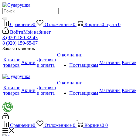
Сравнение
0
Отложенные
0
Корзина
0
пуста
0
Войти
Мой кабинет
8 (920) 180-32-43
8 (920) 159-65-07
Заказать звонок
О компании
Каталог
Доставка
Акции
Магазины
Конта
товаров
и оплата
Поставщикам
О компании
Каталог
Доставка
Акции
Магазины
Конта
товаров
и оплата
Поставщикам
Сравнение
0
Отложенные
0
Корзина
0
0