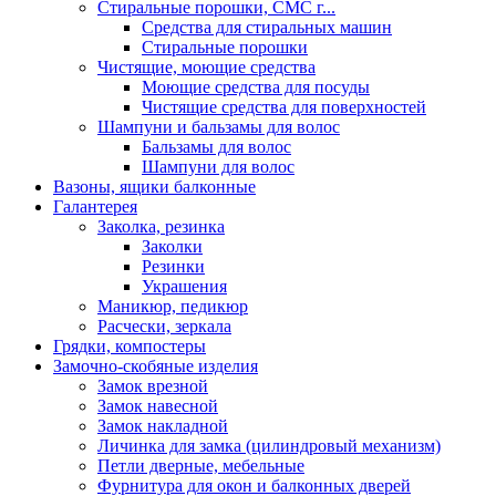
Стиральные порошки, СМС г...
Средства для стиральных машин
Стиральные порошки
Чистящие, моющие средства
Моющие средства для посуды
Чистящие средства для поверхностей
Шампуни и бальзамы для волос
Бальзамы для волос
Шампуни для волос
Вазоны, ящики балконные
Галантерея
Заколка, резинка
Заколки
Резинки
Украшения
Маникюр, педикюр
Расчески, зеркала
Грядки, компостеры
Замочно-скобяные изделия
Замок врезной
Замок навесной
Замок накладной
Личинка для замка (цилиндровый механизм)
Петли дверные, мебельные
Фурнитура для окон и балконных дверей