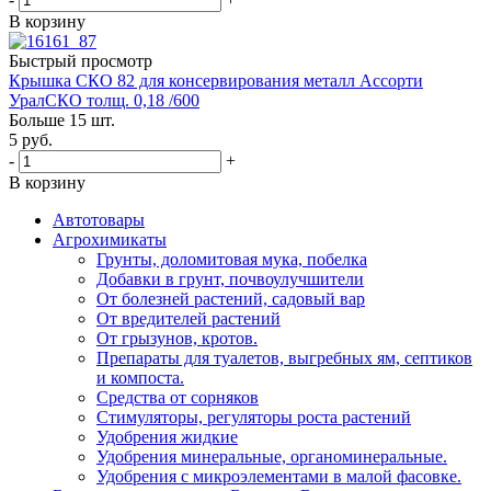
В корзину
Быстрый просмотр
Крышка СКО 82 для консервирования металл Ассорти
УралСКО толщ. 0,18 /600
Больше 15 шт.
5
руб.
-
+
В корзину
Автотовары
Агрохимикаты
Грунты, доломитовая мука, побелка
Добавки в грунт, почвоулучшители
От болезней растений, садовый вар
От вредителей растений
От грызунов, кротов.
Препараты для туалетов, выгребных ям, септиков
и компоста.
Средства от сорняков
Стимуляторы, регуляторы роста растений
Удобрения жидкие
Удобрения минеральные, органоминеральные.
Удобрения с микроэлементами в малой фасовке.