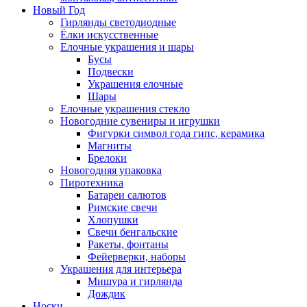
Новый Год
Гирлянды светодиодные
Ёлки искусственные
Елочные украшения и шары
Бусы
Подвески
Украшения елочные
Шары
Елочные украшения стекло
Новогодние сувениры и игрушки
Фигурки символ года гипс, керамика
Магниты
Брелоки
Новогодняя упаковка
Пиротехника
Батареи салютов
Римские свечи
Хлопушки
Свечи бенгальские
Ракеты, фонтаны
Фейерверки, наборы
Украшения для интерьера
Мишура и гирлянда
Дождик
Носки