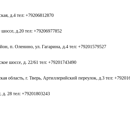
ская, д.4
тел: +79206812870
 шоссе, д.20
тел: +79206977852
он, п. Оленино, ул. Гагарина, д.4
тел: +79201579527
кое шоссе, д. 22/61
тел: +79201743490
ая область, г. Тверь, Артиллерийский переулок, д.3
тел: +79201
, д. 28
тел: +79201803243