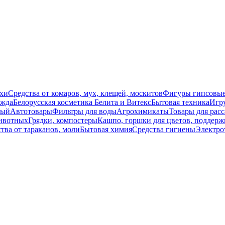
схи
Средства от комаров, мух, клещей, москитов
Фигуры гипсовы
жда
Белорусская косметика Белита и Витекс
Бытовая техника
Игр
вый
Автотовары
Фильтры для воды
Агрохимикаты
Товары для расс
ивотных
Грядки, компостеры
Кашпо, горшки для цветов, поддерж
тва от тараканов, моли
Бытовая химия
Средства гигиены
Электро