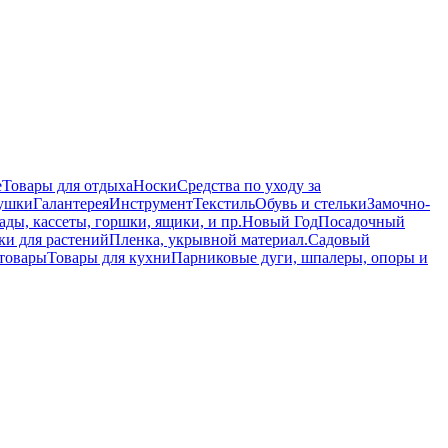
е
Товары для отдыха
Носки
Средства по уходу за
ушки
Галантерея
Инструмент
Текстиль
Обувь и стельки
Замочно-
ады, кассеты, горшки, ящики, и пр.
Новый Год
Посадочный
ки для растений
Пленка, укрывной материал.
Садовый
товары
Товары для кухни
Парниковые дуги, шпалеры, опоры и