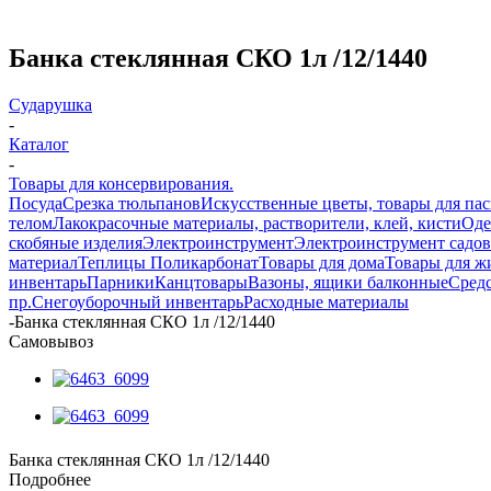
Банка стеклянная СКО 1л /12/1440
Сударушка
-
Каталог
-
Товары для консервирования.
Посуда
Срезка тюльпанов
Искусственные цветы, товары для па
телом
Лакокрасочные материалы, растворители, клей, кисти
Оде
скобяные изделия
Электроинструмент
Электроинструмент садо
материал
Теплицы Поликарбонат
Товары для дома
Товары для ж
инвентарь
Парники
Канцтовары
Вазоны, ящики балконные
Средс
пр.
Снегоуборочный инвентарь
Расходные материалы
-
Банка стеклянная СКО 1л /12/1440
Самовывоз
Банка стеклянная СКО 1л /12/1440
Подробнее