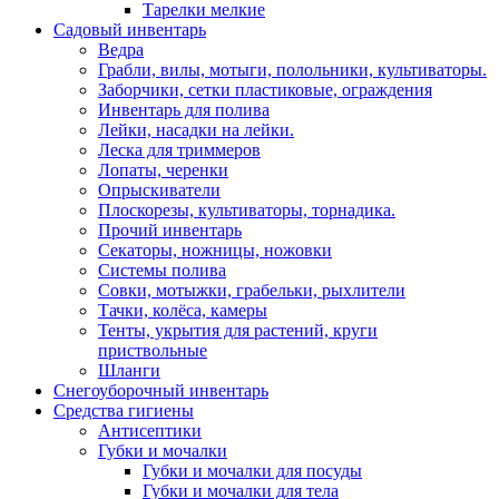
Тарелки мелкие
Садовый инвентарь
Ведра
Грабли, вилы, мотыги, полольники, культиваторы.
Заборчики, сетки пластиковые, ограждения
Инвентарь для полива
Лейки, насадки на лейки.
Леска для триммеров
Лопаты, черенки
Опрыскиватели
Плоскорезы, культиваторы, торнадика.
Прочий инвентарь
Секаторы, ножницы, ножовки
Системы полива
Совки, мотыжки, грабельки, рыхлители
Тачки, колёса, камеры
Тенты, укрытия для растений, круги
приствольные
Шланги
Снегоуборочный инвентарь
Средства гигиены
Антисептики
Губки и мочалки
Губки и мочалки для посуды
Губки и мочалки для тела