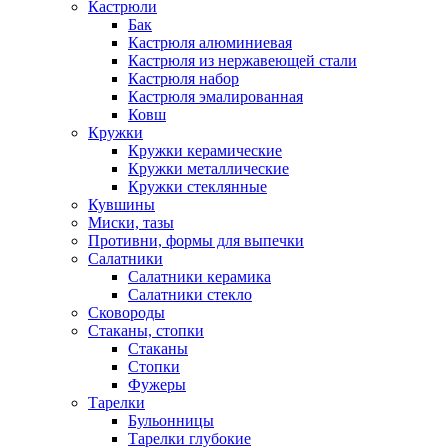
Кастрюли
Бак
Кастрюля алюминиевая
Кастрюля из нержавеющей стали
Кастрюля набор
Кастрюля эмалированная
Ковш
Кружки
Кружки керамические
Кружки металлические
Кружки стеклянные
Кувшины
Миски, тазы
Противни, формы для выпечки
Салатники
Салатники керамика
Салатники стекло
Сковороды
Стаканы, стопки
Стаканы
Стопки
Фужеры
Тарелки
Бульонницы
Тарелки глубокие