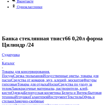
Вконтакте
Одноклассники
Банка стеклянная твист66 0,20л форма
Цилиндр /24
Сударушка
-
Каталог
-
Товары для консервирования.
Посуда
Срезка тюльпанов
Искусственные цветы, товары для
пасхи
Средства от комаров, мух, клещей, москитов
Фигуры
гипсовые
Товары для отдыха
Носки
Средства по уходу за
телом
Лакокрасочные материалы, растворители, клей,
кисти
Одежда
Белорусская косметика Белита и Витекс
Бытовая
техника
Игрушки
Галантерея
Инструмент
Текстиль
Обувь и
стельки
Замочно-скобяные