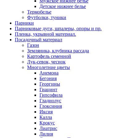
Мужское нижнее белье
Детское нижнее белье
Термобелье
Футболки, туники
Парники
Парниковые дуги, шпалеры, опоры и пр.
Пленка, укрывной материал.
Посадочный материал
Газон
Земляника, клубника рассада
Картофель семенной
Лук-севок, чеснок
Многолетние цветы
Анемона
Бегония
Георгины
Гиацинт
Гипсофила
Гладиолус
Глоксиния
Иксия
Калла
Крокус
Лиатрис
Лилия