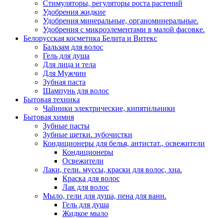
Стимуляторы, регуляторы роста растений
Удобрения жидкие
Удобрения минеральные, органоминеральные.
Удобрения с микроэлементами в малой фасовке.
Белорусская косметика Белита и Витекс
Бальзам для волос
Гель для душа
Для лица и тела
Для Мужчин
Зубная паста
Шампунь для волос
Бытовая техника
Чайники электрические, кипятильники
Бытовая химия
Зубные пасты
Зубные щетки. зубочистки
Кондиционеры для белья, антистат., освежители
Кондиционеры
Освежители
Лаки, гели. муссы, краски для волос, хна.
Краска для волос
Лак для волос
Мыло, гели для душа, пена для ванн.
Гель для душа
Жидкое мыло