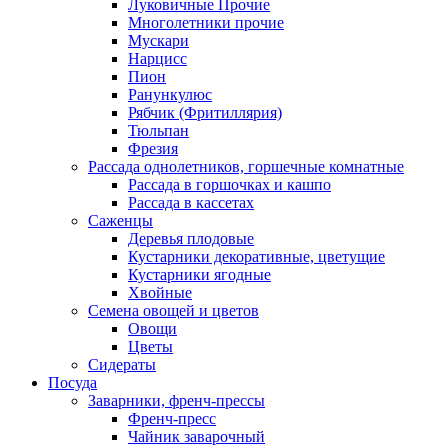
Луковичные Прочие
Многолетники прочие
Мускари
Нарцисс
Пион
Ранункулюс
Рябчик (Фритиллярия)
Тюльпан
Фрезия
Рассада однолетников, горшечные комнатные
Рассада в горшочках и кашпо
Рассада в кассетах
Саженцы
Деревья плодовые
Кустарники декоративные, цветущие
Кустарники ягодные
Хвойные
Семена овощей и цветов
Овощи
Цветы
Сидераты
Посуда
Заварники, френч-прессы
Френч-пресс
Чайник заварочный