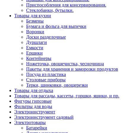
Приспособления для консервирования.
Стеклобанки, бутылки.
Товары для кухни
Безмены
Бумага и фольга для выпечки
Воронки
Доски разделочные
Дуршлаги
Емкости
Ершики
Контейнеры
Ножеточка, овощечистка, чесночница
Пакеты для хранения и заморозки продуктов
Посуда из пластика
Столовые приборы
Терки, шинковки, овощерезки
Товары для отдыха
Товары для рассады, кассеты, горшки, ящики, и пр.
Фигуры гипсовые
Фильтры для воды
Электроинструмент
Электроинструмент садовый
Электротовары
Батарейки