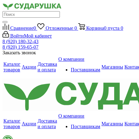
Сравнение
0
Отложенные
0
Корзина
0
пуста
0
Войти
Мой кабинет
8 (920) 180-32-43
8 (920) 159-65-07
Заказать звонок
О компании
Каталог
Доставка
Акции
Магазины
Конта
товаров
и оплата
Поставщикам
О компании
Каталог
Доставка
Акции
Магазины
Конта
товаров
и оплата
Поставщикам