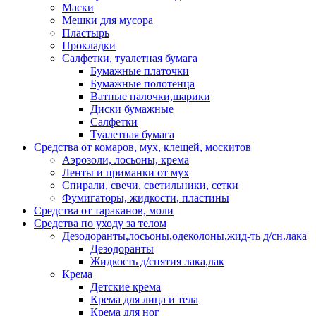
Маски
Мешки для мусора
Пластырь
Прокладки
Салфетки, туалетная бумага
Бумажные платочки
Бумажные полотенца
Ватные палочки,шарики
Диски бумажные
Салфетки
Туалетная бумага
Средства от комаров, мух, клещей, москитов
Аэрозоли, лосьоны, крема
Ленты и приманки от мух
Спирали, свечи, светильники, сетки
Фумигаторы, жидкости, пластины
Средства от тараканов, моли
Средства по уходу за телом
Дезодоранты,лосьоны,одеколоны,жид-ть д/сн.лака
Дезодоранты
Жидкость д/снятия лака,лак
Крема
Детские крема
Крема для лица и тела
Крема для ног