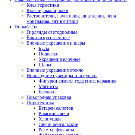
Клея,герметики
Краски, эмали, лаки
Растворители, грунтовки, шпатлевки, пена
монтажная, антисептики
Новый Год
Гирлянды светодиодные
Ёлки искусственные
Елочные украшения и шары
Бусы
Подвески
Украшения елочные
Шары
Елочные украшения стекло
Новогодние сувениры и игрушки
Фигурки символ года гипс, керамика
Магниты
Брелоки
Новогодняя упаковка
Пиротехника
Батареи салютов
Римские свечи
Хлопушки
Свечи бенгальские
Ракеты, фонтаны