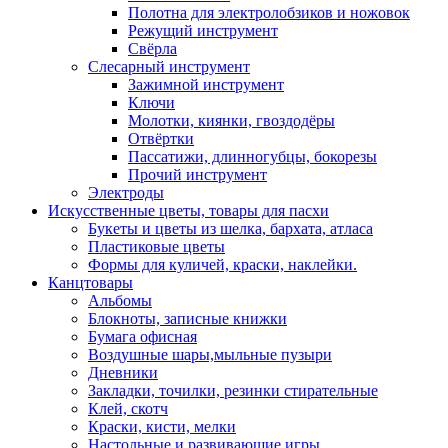
Полотна для электролобзиков и ножовок
Режущий инструмент
Свёрла
Слесарный инструмент
Зажимной инструмент
Ключи
Молотки, киянки, гвоздодёры
Отвёртки
Пассатижи, длинногубцы, бокорезы
Прочий инструмент
Электроды
Искусственные цветы, товары для пасхи
Букеты и цветы из шелка, бархата, атласа
Пластиковые цветы
Формы для куличей, краски, наклейки.
Канцтовары
Альбомы
Блокноты, записные книжки
Бумага офисная
Воздушные шары,мыльные пузыри
Дневники
Закладки, точилки, резинки стирательные
Клей, скотч
Краски, кисти, мелки
Настольные и развивающие игры