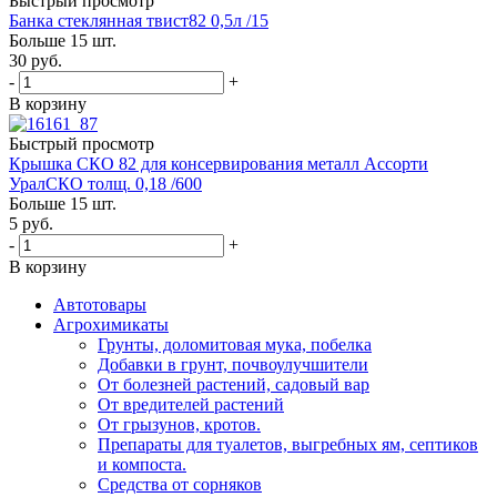
Быстрый просмотр
Банка стеклянная твист82 0,5л /15
Больше 15 шт.
30
руб.
-
+
В корзину
Быстрый просмотр
Крышка СКО 82 для консервирования металл Ассорти
УралСКО толщ. 0,18 /600
Больше 15 шт.
5
руб.
-
+
В корзину
Автотовары
Агрохимикаты
Грунты, доломитовая мука, побелка
Добавки в грунт, почвоулучшители
От болезней растений, садовый вар
От вредителей растений
От грызунов, кротов.
Препараты для туалетов, выгребных ям, септиков
и компоста.
Средства от сорняков