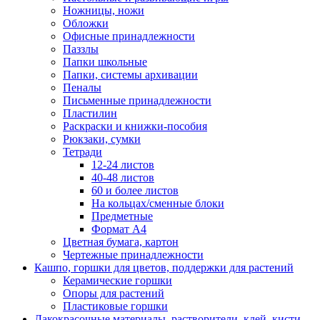
Ножницы, ножи
Обложки
Офисные принадлежности
Паззлы
Папки школьные
Папки, системы архивации
Пеналы
Письменные принадлежности
Пластилин
Раскраски и книжки-пособия
Рюкзаки, сумки
Тетради
12-24 листов
40-48 листов
60 и более листов
На кольцах/сменные блоки
Предметные
Формат А4
Цветная бумага, картон
Чертежные принадлежности
Кашпо, горшки для цветов, поддержки для растений
Керамические горшки
Опоры для растений
Пластиковые горшки
Лакокрасочные материалы, растворители, клей, кисти