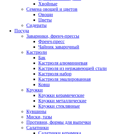
Хвойные
Семена овощей и цветов
Овощи
Цветы
Сидераты
Посуда
Заварники, френч-прессы
Френч-пресс
Чайник заварочный
Кастрюли
Бак
Кастрюля алюминиевая
Кастрюля из нержавеющей стали
Кастрюля набор
Кастрюля эмалированная
Ковш
Кружки
Кружки керамические
Кружки металлические
Кружки стеклянные
Кувшины
Миски, тазы
Противни, формы для выпечки
Салатники
Салатники керамика