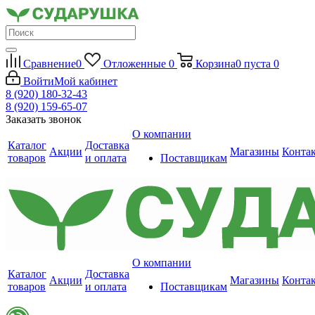
Сравнение
0
Отложенные
0
Корзина
0
пуста
0
Войти
Мой кабинет
8 (920) 180-32-43
8 (920) 159-65-07
Заказать звонок
О компании
Каталог
Доставка
Акции
Магазины
Конта
товаров
и оплата
Поставщикам
О компании
Каталог
Доставка
Акции
Магазины
Конта
товаров
и оплата
Поставщикам