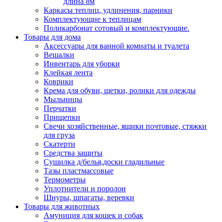
длина 8м
Каркасы теплиц, удлинения, парники
Комплектующие к теплицам
Поликарбонат сотовый и комплектующие.
Товары для дома
Аксессуары для ванной комнаты и туалета
Вешалки
Инвентарь для уборки
Клейкая лента
Коврики
Крема для обуви, щетки, ролики для одежды
Мыльницы
Перчатки
Прищепки
Свечи хозяйственные, ящики почтовые, стяжки
для груза
Скатерти
Средства защиты
Сушилка д/белья,доски гладильные
Тазы пластмассовые
Термометры
Уплотнители и поролон
Шнуры, шпагаты, веревки
Товары для животных
Амуниция для кошек и собак