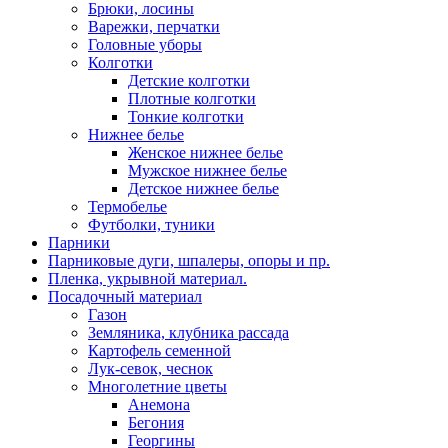
Брюки, лосины
Варежки, перчатки
Головные уборы
Колготки
Детские колготки
Плотные колготки
Тонкие колготки
Нижнее белье
Женское нижнее белье
Мужское нижнее белье
Детское нижнее белье
Термобелье
Футболки, туники
Парники
Парниковые дуги, шпалеры, опоры и пр.
Пленка, укрывной материал.
Посадочный материал
Газон
Земляника, клубника рассада
Картофель семенной
Лук-севок, чеснок
Многолетние цветы
Анемона
Бегония
Георгины