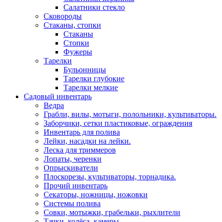
Салатники стекло
Сковороды
Стаканы, стопки
Стаканы
Стопки
Фужеры
Тарелки
Бульонницы
Тарелки глубокие
Тарелки мелкие
Садовый инвентарь
Ведра
Грабли, вилы, мотыги, полольники, культиваторы.
Заборчики, сетки пластиковые, ограждения
Инвентарь для полива
Лейки, насадки на лейки.
Леска для триммеров
Лопаты, черенки
Опрыскиватели
Плоскорезы, культиваторы, торнадика.
Прочий инвентарь
Секаторы, ножницы, ножовки
Системы полива
Совки, мотыжки, грабельки, рыхлители
Тачки, колёса, камеры