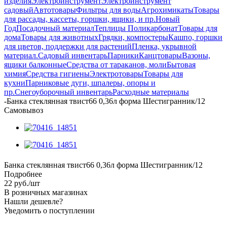
изделия
Электроинструмент
Электроинструмент
садовый
Автотовары
Фильтры для воды
Агрохимикаты
Товары
для рассады, кассеты, горшки, ящики, и пр.
Новый
Год
Посадочный материал
Теплицы Поликарбонат
Товары для
дома
Товары для животных
Грядки, компостеры
Кашпо, горшки
для цветов, поддержки для растений
Пленка, укрывной
материал.
Садовый инвентарь
Парники
Канцтовары
Вазоны,
ящики балконные
Средства от тараканов, моли
Бытовая
химия
Средства гигиены
Электротовары
Товары для
кухни
Парниковые дуги, шпалеры, опоры и
пр.
Снегоуборочный инвентарь
Расходные материалы
-
Банка стеклянная твист66 0,36л форма Шестигранник/12
Самовывоз
Банка стеклянная твист66 0,36л форма Шестигранник/12
Подробнее
22
руб.
/шт
В розничных магазинах
Нашли дешевле?
Уведомить о поступлении