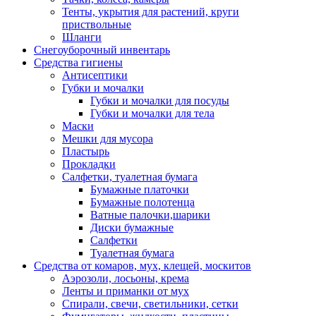
Тенты, укрытия для растений, круги
приствольные
Шланги
Снегоуборочный инвентарь
Средства гигиены
Антисептики
Губки и мочалки
Губки и мочалки для посуды
Губки и мочалки для тела
Маски
Мешки для мусора
Пластырь
Прокладки
Салфетки, туалетная бумага
Бумажные платочки
Бумажные полотенца
Ватные палочки,шарики
Диски бумажные
Салфетки
Туалетная бумага
Средства от комаров, мух, клещей, москитов
Аэрозоли, лосьоны, крема
Ленты и приманки от мух
Спирали, свечи, светильники, сетки