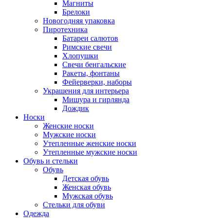
Магниты
Брелоки
Новогодняя упаковка
Пиротехника
Батареи салютов
Римские свечи
Хлопушки
Свечи бенгальские
Ракеты, фонтаны
Фейерверки, наборы
Украшения для интерьера
Мишура и гирлянда
Дождик
Носки
Женские носки
Мужские носки
Утепленные женские носки
Утепленные мужские носки
Обувь и стельки
Обувь
Детская обувь
Женская обувь
Мужская обувь
Стельки для обуви
Одежда