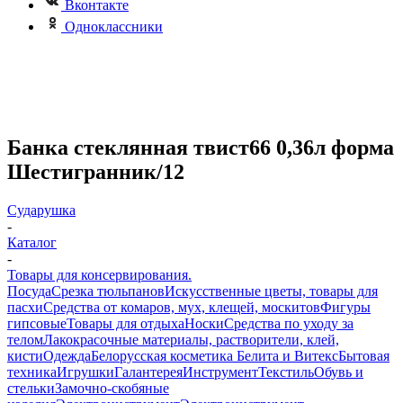
Вконтакте
Одноклассники
Банка стеклянная твист66 0,36л форма
Шестигранник/12
Сударушка
-
Каталог
-
Товары для консервирования.
Посуда
Срезка тюльпанов
Искусственные цветы, товары для
пасхи
Средства от комаров, мух, клещей, москитов
Фигуры
гипсовые
Товары для отдыха
Носки
Средства по уходу за
телом
Лакокрасочные материалы, растворители, клей,
кисти
Одежда
Белорусская косметика Белита и Витекс
Бытовая
техника
Игрушки
Галантерея
Инструмент
Текстиль
Обувь и
стельки
Замочно-скобяные