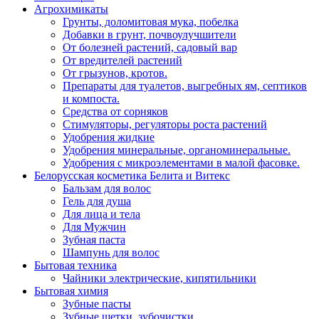
Агрохимикаты
Грунты, доломитовая мука, побелка
Добавки в грунт, почвоулучшители
От болезней растений, садовый вар
От вредителей растений
От грызунов, кротов.
Препараты для туалетов, выгребных ям, септиков
и компоста.
Средства от сорняков
Стимуляторы, регуляторы роста растений
Удобрения жидкие
Удобрения минеральные, органоминеральные.
Удобрения с микроэлементами в малой фасовке.
Белорусская косметика Белита и Витекс
Бальзам для волос
Гель для душа
Для лица и тела
Для Мужчин
Зубная паста
Шампунь для волос
Бытовая техника
Чайники электрические, кипятильники
Бытовая химия
Зубные пасты
Зубные щетки. зубочистки