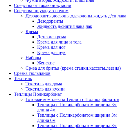
Фумигаторы, жидкости, пластины
Средства от тараканов, моли
Средства по уходу за телом
Дезодоранты,лосьоны,одеколоны,жид-ть д/сн.лака
Дезодоранты
Жидкость д/снятия лака,лак
Крема
Детские крема
Крема для лица и тела
Крема для ног
Крема для рук
Наборы
Женские
Ср-ва для бритья (крема,станки,кассеты,лезвия)
Срезка тюльпанов
Текстиль
Текстиль для дома
Текстиль для кухни
Теплицы Поликарбонат
Готовые комплекты Теплиц с Поликарбонатом
Теплицы с Поликарбонатом ширина 3м
длина 4м
Теплицы с Поликарбонатом ширина 3м
длина 6м
Теплицы с Поликарбонатом ширина 3м