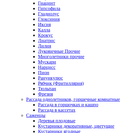
Гиацинт
Гипсофила
Гладиолус
Глоксиния
Иксия
Калла
Крокус
Лиатрис
Лилия
Луковичные Прочие
Многолетники прочие
Мускари
Нарцисс
Пион
Ранункулюс
Рябчик (Фритиллярия)
Тюльпан
Фрезия
Рассада однолетников, горшечные комнатные
Рассада в горшочках и кашпо
Рассада в кассетах
Саженцы
Деревья плодовые
Кустарники декоративные, цветущие
Кустарники ягодные