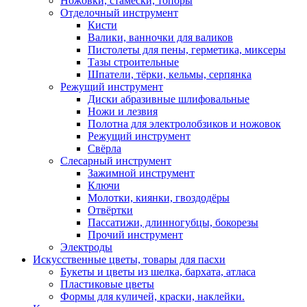
Ножовки, стамески, топоры
Отделочный инструмент
Кисти
Валики, ванночки для валиков
Пистолеты для пены, герметика, миксеры
Тазы строительные
Шпатели, тёрки, кельмы, серпянка
Режущий инструмент
Диски абразивные шлифовальные
Ножи и лезвия
Полотна для электролобзиков и ножовок
Режущий инструмент
Свёрла
Слесарный инструмент
Зажимной инструмент
Ключи
Молотки, киянки, гвоздодёры
Отвёртки
Пассатижи, длинногубцы, бокорезы
Прочий инструмент
Электроды
Искусственные цветы, товары для пасхи
Букеты и цветы из шелка, бархата, атласа
Пластиковые цветы
Формы для куличей, краски, наклейки.