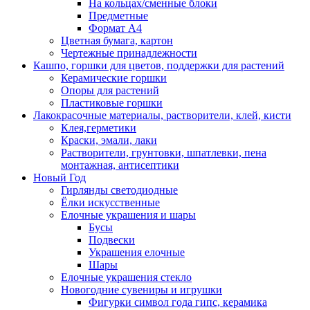
На кольцах/сменные блоки
Предметные
Формат А4
Цветная бумага, картон
Чертежные принадлежности
Кашпо, горшки для цветов, поддержки для растений
Керамические горшки
Опоры для растений
Пластиковые горшки
Лакокрасочные материалы, растворители, клей, кисти
Клея,герметики
Краски, эмали, лаки
Растворители, грунтовки, шпатлевки, пена
монтажная, антисептики
Новый Год
Гирлянды светодиодные
Ёлки искусственные
Елочные украшения и шары
Бусы
Подвески
Украшения елочные
Шары
Елочные украшения стекло
Новогодние сувениры и игрушки
Фигурки символ года гипс, керамика