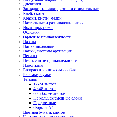
Дневники
Закладки, точилки, резинки стирательные
Клей, скотч
Краски, кисти, мелки
Настольные и развивающие игры
Ножницы, ножи
Обложки
Офисные принадлежности
Паззлы
Папки школьные
Папки, системы архивации
Пеналы
Письменные принадлежности
Пластилин
Раскраски и книжки-пособия
Рюкзаки, сумки
Тетради
12-24 листов
40-48 листов
60 и более листов
На кольцах/сменные блоки
Предметные
Формат А4
Цветная бумага, картон
Чертежные принадлежности