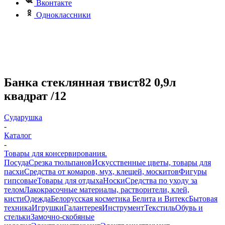
Вконтакте
Одноклассники
Банка стеклянная твист82 0,9л
квадрат /12
Сударушка
-
Каталог
-
Товары для консервирования.
Посуда
Срезка тюльпанов
Искусственные цветы, товары для
пасхи
Средства от комаров, мух, клещей, москитов
Фигуры
гипсовые
Товары для отдыха
Носки
Средства по уходу за
телом
Лакокрасочные материалы, растворители, клей,
кисти
Одежда
Белорусская косметика Белита и Витекс
Бытовая
техника
Игрушки
Галантерея
Инструмент
Текстиль
Обувь и
стельки
Замочно-скобяные