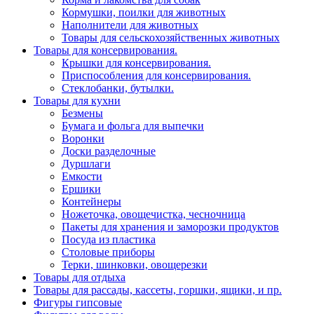
Кормушки, поилки для животных
Наполнители для животных
Товары для сельскохозяйственных животных
Товары для консервирования.
Крышки для консервирования.
Приспособления для консервирования.
Стеклобанки, бутылки.
Товары для кухни
Безмены
Бумага и фольга для выпечки
Воронки
Доски разделочные
Дуршлаги
Емкости
Ершики
Контейнеры
Ножеточка, овощечистка, чесночница
Пакеты для хранения и заморозки продуктов
Посуда из пластика
Столовые приборы
Терки, шинковки, овощерезки
Товары для отдыха
Товары для рассады, кассеты, горшки, ящики, и пр.
Фигуры гипсовые