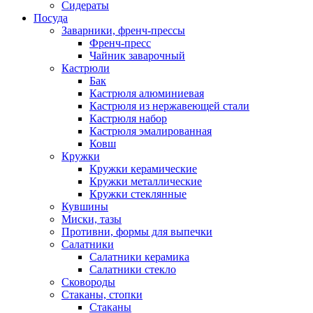
Сидераты
Посуда
Заварники, френч-прессы
Френч-пресс
Чайник заварочный
Кастрюли
Бак
Кастрюля алюминиевая
Кастрюля из нержавеющей стали
Кастрюля набор
Кастрюля эмалированная
Ковш
Кружки
Кружки керамические
Кружки металлические
Кружки стеклянные
Кувшины
Миски, тазы
Противни, формы для выпечки
Салатники
Салатники керамика
Салатники стекло
Сковороды
Стаканы, стопки
Стаканы