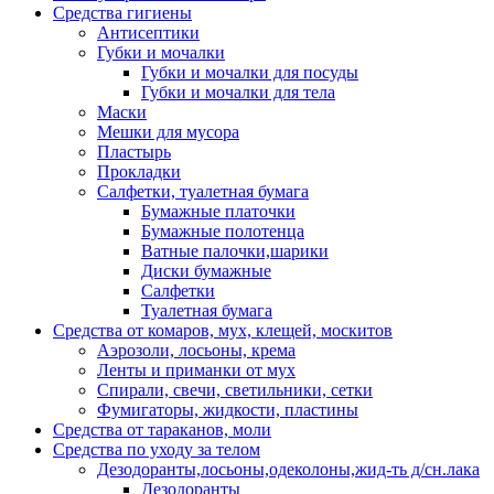
Средства гигиены
Антисептики
Губки и мочалки
Губки и мочалки для посуды
Губки и мочалки для тела
Маски
Мешки для мусора
Пластырь
Прокладки
Салфетки, туалетная бумага
Бумажные платочки
Бумажные полотенца
Ватные палочки,шарики
Диски бумажные
Салфетки
Туалетная бумага
Средства от комаров, мух, клещей, москитов
Аэрозоли, лосьоны, крема
Ленты и приманки от мух
Спирали, свечи, светильники, сетки
Фумигаторы, жидкости, пластины
Средства от тараканов, моли
Средства по уходу за телом
Дезодоранты,лосьоны,одеколоны,жид-ть д/сн.лака
Дезодоранты