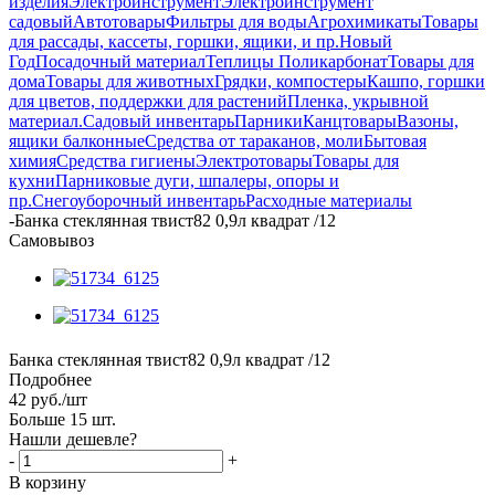
изделия
Электроинструмент
Электроинструмент
садовый
Автотовары
Фильтры для воды
Агрохимикаты
Товары
для рассады, кассеты, горшки, ящики, и пр.
Новый
Год
Посадочный материал
Теплицы Поликарбонат
Товары для
дома
Товары для животных
Грядки, компостеры
Кашпо, горшки
для цветов, поддержки для растений
Пленка, укрывной
материал.
Садовый инвентарь
Парники
Канцтовары
Вазоны,
ящики балконные
Средства от тараканов, моли
Бытовая
химия
Средства гигиены
Электротовары
Товары для
кухни
Парниковые дуги, шпалеры, опоры и
пр.
Снегоуборочный инвентарь
Расходные материалы
-
Банка стеклянная твист82 0,9л квадрат /12
Самовывоз
Банка стеклянная твист82 0,9л квадрат /12
Подробнее
42
руб.
/шт
Больше 15 шт.
Нашли дешевле?
-
+
В корзину