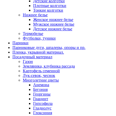
Детские колготки
Плотные колготки
Тонкие колготки
Нижнее белье
Женское нижнее белье
Мужское нижнее белье
Детское нижнее белье
Термобелье
Футболки, туники
Парники
Парниковые дуги, шпалеры, опоры и пр.
Пленка, укрывной материал.
Посадочный материал
Газон
Земляника, клубника рассада
Картофель семенной
Лук-севок, чеснок
Многолетние цветы
Анемона
Бегония
Георгины
Гиацинт
Гипсофила
Гладиолус
Глоксиния