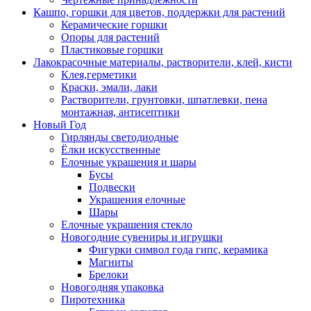
Кашпо, горшки для цветов, поддержки для растений
Керамические горшки
Опоры для растений
Пластиковые горшки
Лакокрасочные материалы, растворители, клей, кисти
Клея,герметики
Краски, эмали, лаки
Растворители, грунтовки, шпатлевки, пена
монтажная, антисептики
Новый Год
Гирлянды светодиодные
Ёлки искусственные
Елочные украшения и шары
Бусы
Подвески
Украшения елочные
Шары
Елочные украшения стекло
Новогодние сувениры и игрушки
Фигурки символ года гипс, керамика
Магниты
Брелоки
Новогодняя упаковка
Пиротехника