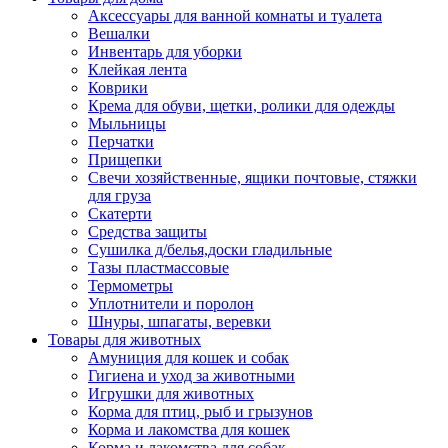
Аксессуары для ванной комнаты и туалета
Вешалки
Инвентарь для уборки
Клейкая лента
Коврики
Крема для обуви, щетки, ролики для одежды
Мыльницы
Перчатки
Прищепки
Свечи хозяйственные, ящики почтовые, стяжки
для груза
Скатерти
Средства защиты
Сушилка д/белья,доски гладильные
Тазы пластмассовые
Термометры
Уплотнители и поролон
Шнуры, шпагаты, веревки
Товары для животных
Амуниция для кошек и собак
Гигиена и уход за животными
Игрушки для животных
Корма для птиц, рыб и грызунов
Корма и лакомства для кошек
Корма и лакомства для собак