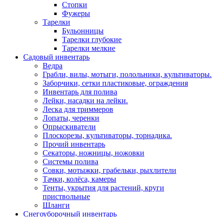
Стопки
Фужеры
Тарелки
Бульонницы
Тарелки глубокие
Тарелки мелкие
Садовый инвентарь
Ведра
Грабли, вилы, мотыги, полольники, культиваторы.
Заборчики, сетки пластиковые, ограждения
Инвентарь для полива
Лейки, насадки на лейки.
Леска для триммеров
Лопаты, черенки
Опрыскиватели
Плоскорезы, культиваторы, торнадика.
Прочий инвентарь
Секаторы, ножницы, ножовки
Системы полива
Совки, мотыжки, грабельки, рыхлители
Тачки, колёса, камеры
Тенты, укрытия для растений, круги
приствольные
Шланги
Снегоуборочный инвентарь