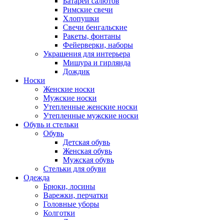
Батареи салютов
Римские свечи
Хлопушки
Свечи бенгальские
Ракеты, фонтаны
Фейерверки, наборы
Украшения для интерьера
Мишура и гирлянда
Дождик
Носки
Женские носки
Мужские носки
Утепленные женские носки
Утепленные мужские носки
Обувь и стельки
Обувь
Детская обувь
Женская обувь
Мужская обувь
Стельки для обуви
Одежда
Брюки, лосины
Варежки, перчатки
Головные уборы
Колготки