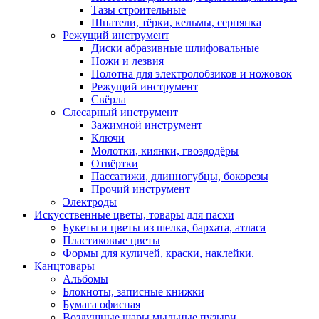
Тазы строительные
Шпатели, тёрки, кельмы, серпянка
Режущий инструмент
Диски абразивные шлифовальные
Ножи и лезвия
Полотна для электролобзиков и ножовок
Режущий инструмент
Свёрла
Слесарный инструмент
Зажимной инструмент
Ключи
Молотки, киянки, гвоздодёры
Отвёртки
Пассатижи, длинногубцы, бокорезы
Прочий инструмент
Электроды
Искусственные цветы, товары для пасхи
Букеты и цветы из шелка, бархата, атласа
Пластиковые цветы
Формы для куличей, краски, наклейки.
Канцтовары
Альбомы
Блокноты, записные книжки
Бумага офисная
Воздушные шары,мыльные пузыри