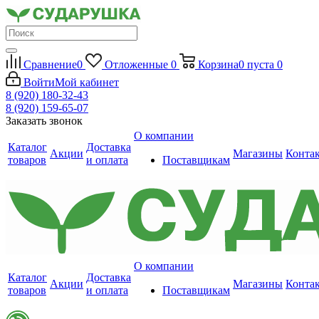
Сравнение
0
Отложенные
0
Корзина
0
пуста
0
Войти
Мой кабинет
8 (920) 180-32-43
8 (920) 159-65-07
Заказать звонок
О компании
Каталог
Доставка
Акции
Магазины
Конта
товаров
и оплата
Поставщикам
О компании
Каталог
Доставка
Акции
Магазины
Конта
товаров
и оплата
Поставщикам