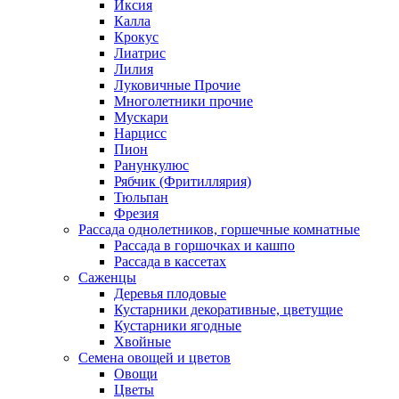
Иксия
Калла
Крокус
Лиатрис
Лилия
Луковичные Прочие
Многолетники прочие
Мускари
Нарцисс
Пион
Ранункулюс
Рябчик (Фритиллярия)
Тюльпан
Фрезия
Рассада однолетников, горшечные комнатные
Рассада в горшочках и кашпо
Рассада в кассетах
Саженцы
Деревья плодовые
Кустарники декоративные, цветущие
Кустарники ягодные
Хвойные
Семена овощей и цветов
Овощи
Цветы