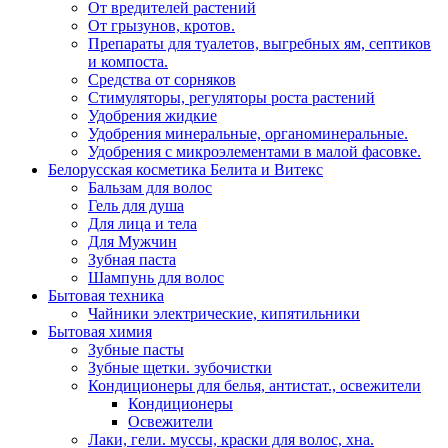
От вредителей растений
От грызунов, кротов.
Препараты для туалетов, выгребных ям, септиков
и компоста.
Средства от сорняков
Стимуляторы, регуляторы роста растений
Удобрения жидкие
Удобрения минеральные, органоминеральные.
Удобрения с микроэлементами в малой фасовке.
Белорусская косметика Белита и Витекс
Бальзам для волос
Гель для душа
Для лица и тела
Для Мужчин
Зубная паста
Шампунь для волос
Бытовая техника
Чайники электрические, кипятильники
Бытовая химия
Зубные пасты
Зубные щетки. зубочистки
Кондиционеры для белья, антистат., освежители
Кондиционеры
Освежители
Лаки, гели. муссы, краски для волос, хна.