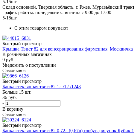
5-15шт.
Склад основной, Тверская область, г. Ржев, Муравьёвский тракт
график работы: понедельник-пятница с 9:00 до 17:00
5-15шт.
С этим товаром покупают
Быстрый просмотр
Крышка Твист 82 для консервирования фирменная, Москвичка 
В розничных магазинах
9
руб.
Уведомить о поступлении
Самовывоз
Быстрый просмотр
Банка стеклянная твист82 1л /12 /1248
Больше 15 шт.
36
руб.
-
+
В корзину
Самовывоз
Быстрый просмотр
Банка стеклянная твист82 0,72л (0,67л) глобус, рисунок Кубик 