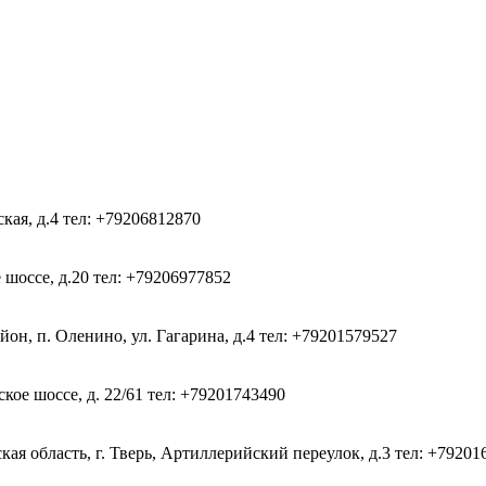
ская, д.4
тел: +79206812870
 шоссе, д.20
тел: +79206977852
он, п. Оленино, ул. Гагарина, д.4
тел: +79201579527
кое шоссе, д. 22/61
тел: +79201743490
ая область, г. Тверь, Артиллерийский переулок, д.3
тел: +79201