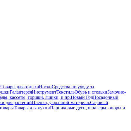
е
Товары для отдыха
Носки
Средства по уходу за
ушки
Галантерея
Инструмент
Текстиль
Обувь и стельки
Замочно-
ады, кассеты, горшки, ящики, и пр.
Новый Год
Посадочный
ки для растений
Пленка, укрывной материал.
Садовый
товары
Товары для кухни
Парниковые дуги, шпалеры, опоры и