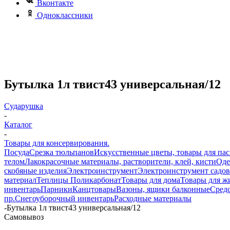
Вконтакте
Одноклассники
Бутылка 1л твист43 универсальная/12
Сударушка
-
Каталог
-
Товары для консервирования.
Посуда
Срезка тюльпанов
Искусственные цветы, товары для па
телом
Лакокрасочные материалы, растворители, клей, кисти
Оде
скобяные изделия
Электроинструмент
Электроинструмент садо
материал
Теплицы Поликарбонат
Товары для дома
Товары для ж
инвентарь
Парники
Канцтовары
Вазоны, ящики балконные
Средс
пр.
Снегоуборочный инвентарь
Расходные материалы
-
Бутылка 1л твист43 универсальная/12
Самовывоз