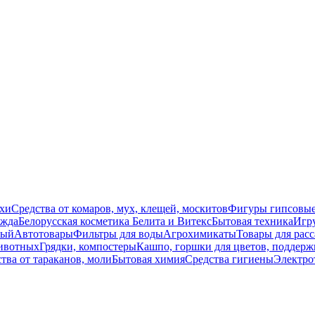
схи
Средства от комаров, мух, клещей, москитов
Фигуры гипсовы
жда
Белорусская косметика Белита и Витекс
Бытовая техника
Игр
вый
Автотовары
Фильтры для воды
Агрохимикаты
Товары для расс
ивотных
Грядки, компостеры
Кашпо, горшки для цветов, поддерж
тва от тараканов, моли
Бытовая химия
Средства гигиены
Электро