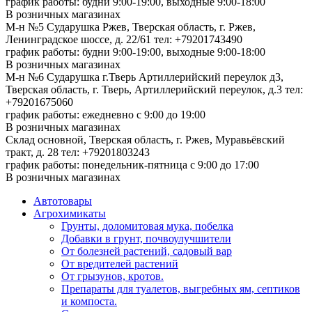
график работы: будни 9:00-19:00, выходные 9:00-18:00
В розничных магазинах
М-н №5 Сударушка Ржев, Тверская область, г. Ржев,
Ленинградское шоссе, д. 22/61
тел: +79201743490
график работы: будни 9:00-19:00, выходные 9:00-18:00
В розничных магазинах
М-н №6 Сударушка г.Тверь Артиллерийский переулок д3,
Тверская область, г. Тверь, Артиллерийский переулок, д.3
тел:
+79201675060
график работы: ежедневно с 9:00 до 19:00
В розничных магазинах
Склад основной, Тверская область, г. Ржев, Муравьёвский
тракт, д. 28
тел: +79201803243
график работы: понедельник-пятница с 9:00 до 17:00
В розничных магазинах
Автотовары
Агрохимикаты
Грунты, доломитовая мука, побелка
Добавки в грунт, почвоулучшители
От болезней растений, садовый вар
От вредителей растений
От грызунов, кротов.
Препараты для туалетов, выгребных ям, септиков
и компоста.