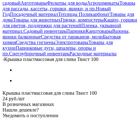
садовый
Автотовары
Фильтры для воды
Агрохимикаты
Товары
для рассады, кассеты, горшки, ящики, и пр.
Новый
Год
Посадочный материал
Теплицы Поликарбонат
Товары для
дома
Товары для животных
Грядки, компостеры
Кашпо, горшки
для цветов, поддержки для растений
Пленка, укрывной
материал.
Садовый инвентарь
Парники
Канцтовары
Вазоны,
ящики балконные
Средства от тараканов, моли
Бытовая
химия
Средства гигиены
Электротовары
Товары для
кухни
Парниковые дуги, шпалеры, опоры и
пр.
Снегоуборочный инвентарь
Расходные материалы
-
Крышка пластмассовая для слива Твист 100
Крышка пластмассовая для слива Твист 100
24
руб.
/шт
В розничных магазинах
Нашли дешевле?
Уведомить о поступлении