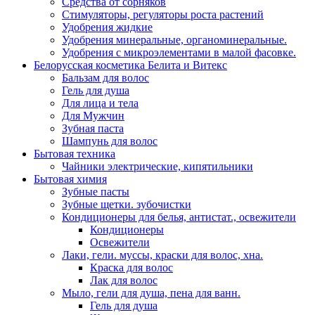
Средства от сорняков
Стимуляторы, регуляторы роста растений
Удобрения жидкие
Удобрения минеральные, органоминеральные.
Удобрения с микроэлементами в малой фасовке.
Белорусская косметика Белита и Витекс
Бальзам для волос
Гель для душа
Для лица и тела
Для Мужчин
Зубная паста
Шампунь для волос
Бытовая техника
Чайники электрические, кипятильники
Бытовая химия
Зубные пасты
Зубные щетки. зубочистки
Кондиционеры для белья, антистат., освежители
Кондиционеры
Освежители
Лаки, гели. муссы, краски для волос, хна.
Краска для волос
Лак для волос
Мыло, гели для душа, пена для ванн.
Гель для душа