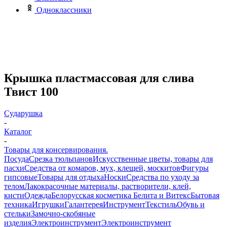
Одноклассники
Крышка пластмассовая для слива
Твист 100
Сударушка
-
Каталог
-
Товары для консервирования.
Посуда
Срезка тюльпанов
Искусственные цветы, товары для
пасхи
Средства от комаров, мух, клещей, москитов
Фигуры
гипсовые
Товары для отдыха
Носки
Средства по уходу за
телом
Лакокрасочные материалы, растворители, клей,
кисти
Одежда
Белорусская косметика Белита и Витекс
Бытовая
техника
Игрушки
Галантерея
Инструмент
Текстиль
Обувь и
стельки
Замочно-скобяные
изделия
Электроинструмент
Электроинструмент