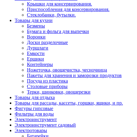
Крышки для консервирования.
Приспособления для консервирования.
Стеклобанки, бутылки.
Товары для кухни
Безмены
Бумага и фольга для выпечки
Воронки
Доски разделочные
Дуршлаги
Емкости
Ершики
Контейнеры
Ножеточка, овощечистка, чесночница
Пакеты для хранения и заморозки продуктов
Посуда из пластика
Столовые приборы
Терки, шинковки, овощерезки
Товары для отдыха
Товары для рассады, кассеты, горшки, ящики, и пр.
Фигуры гипсовые
Фильтры для воды
Электроинструмент
Электроинструмент садовый
Электротовары
Батарейки