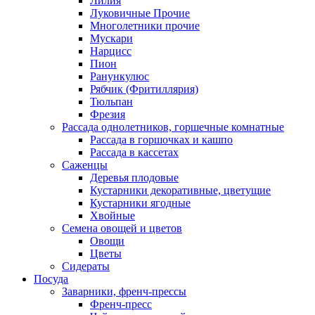
Лилия
Луковичные Прочие
Многолетники прочие
Мускари
Нарцисс
Пион
Ранункулюс
Рябчик (Фритиллярия)
Тюльпан
Фрезия
Рассада однолетников, горшечные комнатные
Рассада в горшочках и кашпо
Рассада в кассетах
Саженцы
Деревья плодовые
Кустарники декоративные, цветущие
Кустарники ягодные
Хвойные
Семена овощей и цветов
Овощи
Цветы
Сидераты
Посуда
Заварники, френч-прессы
Френч-пресс