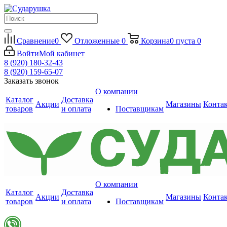
Сравнение
0
Отложенные
0
Корзина
0
пуста
0
Войти
Мой кабинет
8 (920) 180-32-43
8 (920) 159-65-07
Заказать звонок
О компании
Каталог
Доставка
Акции
Магазины
Конта
товаров
и оплата
Поставщикам
О компании
Каталог
Доставка
Акции
Магазины
Конта
товаров
и оплата
Поставщикам