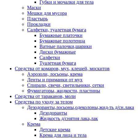
Губки и мочалки для тела
Маски
Мешки для мусора
Пластырь
Прокладки
Салфетки, туалетная бумага
Бумажные платочки
Бумажные полотенца
Ватные палочки,шарики
Диски бумажные
Салфетки
Туалетная бумага
Средства от комаров, мух, клещей, москитов
Аэрозоли, лосьоны, крема
Ленты и приманки от мух
Спирали, свечи, светильники, сетки
Фумигаторы, жидкости, пластины
Средства от тараканов, моли
Средства по уходу за телом
Дезодоранты,лосьоны,одеколоны,жид-ть д/сн.лака
Дезодоранты
Жидкость д/снятия лака,лак
Крема
Детские крема
Крема для лица и тела