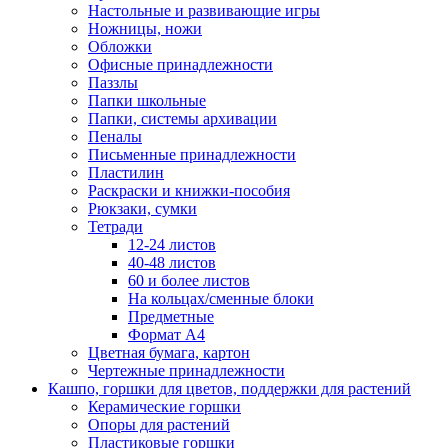
Настольные и развивающие игры
Ножницы, ножи
Обложки
Офисные принадлежности
Паззлы
Папки школьные
Папки, системы архивации
Пеналы
Письменные принадлежности
Пластилин
Раскраски и книжки-пособия
Рюкзаки, сумки
Тетради
12-24 листов
40-48 листов
60 и более листов
На кольцах/сменные блоки
Предметные
Формат А4
Цветная бумага, картон
Чертежные принадлежности
Кашпо, горшки для цветов, поддержки для растений
Керамические горшки
Опоры для растений
Пластиковые горшки