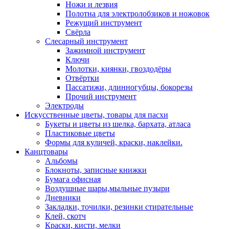
Ножи и лезвия
Полотна для электролобзиков и ножовок
Режущий инструмент
Свёрла
Слесарный инструмент
Зажимной инструмент
Ключи
Молотки, киянки, гвоздодёры
Отвёртки
Пассатижи, длинногубцы, бокорезы
Прочий инструмент
Электроды
Искусственные цветы, товары для пасхи
Букеты и цветы из шелка, бархата, атласа
Пластиковые цветы
Формы для куличей, краски, наклейки.
Канцтовары
Альбомы
Блокноты, записные книжки
Бумага офисная
Воздушные шары,мыльные пузыри
Дневники
Закладки, точилки, резинки стирательные
Клей, скотч
Краски, кисти, мелки