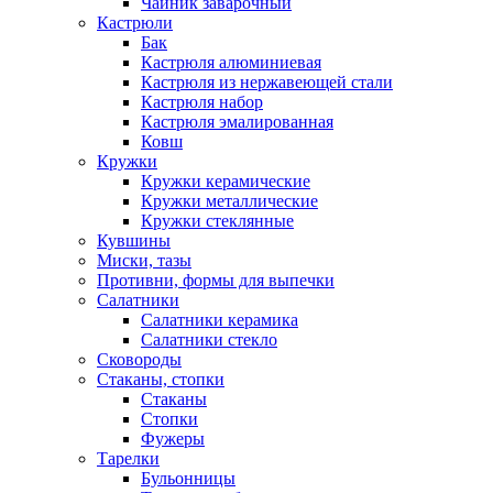
Чайник заварочный
Кастрюли
Бак
Кастрюля алюминиевая
Кастрюля из нержавеющей стали
Кастрюля набор
Кастрюля эмалированная
Ковш
Кружки
Кружки керамические
Кружки металлические
Кружки стеклянные
Кувшины
Миски, тазы
Противни, формы для выпечки
Салатники
Салатники керамика
Салатники стекло
Сковороды
Стаканы, стопки
Стаканы
Стопки
Фужеры
Тарелки
Бульонницы