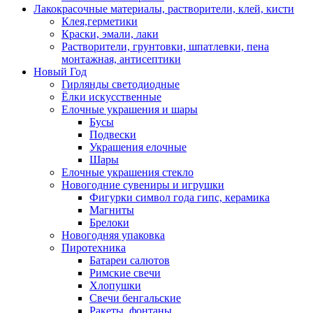
Лакокрасочные материалы, растворители, клей, кисти
Клея,герметики
Краски, эмали, лаки
Растворители, грунтовки, шпатлевки, пена
монтажная, антисептики
Новый Год
Гирлянды светодиодные
Ёлки искусственные
Елочные украшения и шары
Бусы
Подвески
Украшения елочные
Шары
Елочные украшения стекло
Новогодние сувениры и игрушки
Фигурки символ года гипс, керамика
Магниты
Брелоки
Новогодняя упаковка
Пиротехника
Батареи салютов
Римские свечи
Хлопушки
Свечи бенгальские
Ракеты, фонтаны