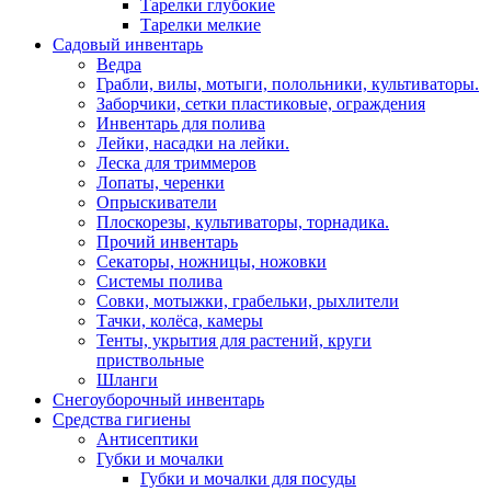
Тарелки глубокие
Тарелки мелкие
Садовый инвентарь
Ведра
Грабли, вилы, мотыги, полольники, культиваторы.
Заборчики, сетки пластиковые, ограждения
Инвентарь для полива
Лейки, насадки на лейки.
Леска для триммеров
Лопаты, черенки
Опрыскиватели
Плоскорезы, культиваторы, торнадика.
Прочий инвентарь
Секаторы, ножницы, ножовки
Системы полива
Совки, мотыжки, грабельки, рыхлители
Тачки, колёса, камеры
Тенты, укрытия для растений, круги
приствольные
Шланги
Снегоуборочный инвентарь
Средства гигиены
Антисептики
Губки и мочалки
Губки и мочалки для посуды