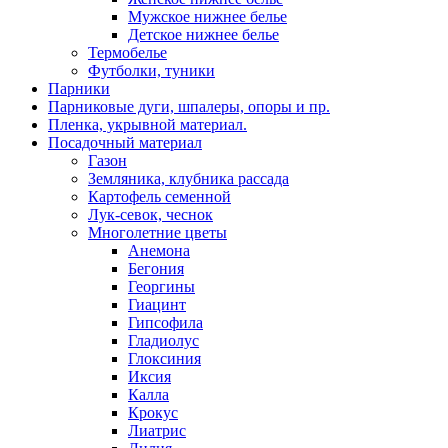
Мужское нижнее белье
Детское нижнее белье
Термобелье
Футболки, туники
Парники
Парниковые дуги, шпалеры, опоры и пр.
Пленка, укрывной материал.
Посадочный материал
Газон
Земляника, клубника рассада
Картофель семенной
Лук-севок, чеснок
Многолетние цветы
Анемона
Бегония
Георгины
Гиацинт
Гипсофила
Гладиолус
Глоксиния
Иксия
Калла
Крокус
Лиатрис