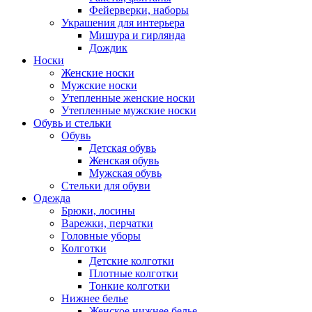
Фейерверки, наборы
Украшения для интерьера
Мишура и гирлянда
Дождик
Носки
Женские носки
Мужские носки
Утепленные женские носки
Утепленные мужские носки
Обувь и стельки
Обувь
Детская обувь
Женская обувь
Мужская обувь
Стельки для обуви
Одежда
Брюки, лосины
Варежки, перчатки
Головные уборы
Колготки
Детские колготки
Плотные колготки
Тонкие колготки
Нижнее белье
Женское нижнее белье