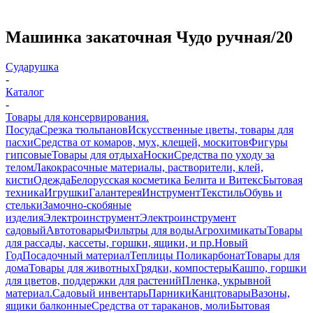
Машинка закаточная Чудо ручная/20
Сударушка
-
Каталог
-
Товары для консервирования.
Посуда
Срезка тюльпанов
Искусственные цветы, товары для
пасхи
Средства от комаров, мух, клещей, москитов
Фигуры
гипсовые
Товары для отдыха
Носки
Средства по уходу за
телом
Лакокрасочные материалы, растворители, клей,
кисти
Одежда
Белорусская косметика Белита и Витекс
Бытовая
техника
Игрушки
Галантерея
Инструмент
Текстиль
Обувь и
стельки
Замочно-скобяные
изделия
Электроинструмент
Электроинструмент
садовый
Автотовары
Фильтры для воды
Агрохимикаты
Товары
для рассады, кассеты, горшки, ящики, и пр.
Новый
Год
Посадочный материал
Теплицы Поликарбонат
Товары для
дома
Товары для животных
Грядки, компостеры
Кашпо, горшки
для цветов, поддержки для растений
Пленка, укрывной
материал.
Садовый инвентарь
Парники
Канцтовары
Вазоны,
ящики балконные
Средства от тараканов, моли
Бытовая