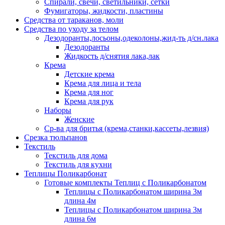
Спирали, свечи, светильники, сетки
Фумигаторы, жидкости, пластины
Средства от тараканов, моли
Средства по уходу за телом
Дезодоранты,лосьоны,одеколоны,жид-ть д/сн.лака
Дезодоранты
Жидкость д/снятия лака,лак
Крема
Детские крема
Крема для лица и тела
Крема для ног
Крема для рук
Наборы
Женские
Ср-ва для бритья (крема,станки,кассеты,лезвия)
Срезка тюльпанов
Текстиль
Текстиль для дома
Текстиль для кухни
Теплицы Поликарбонат
Готовые комплекты Теплиц с Поликарбонатом
Теплицы с Поликарбонатом ширина 3м
длина 4м
Теплицы с Поликарбонатом ширина 3м
длина 6м