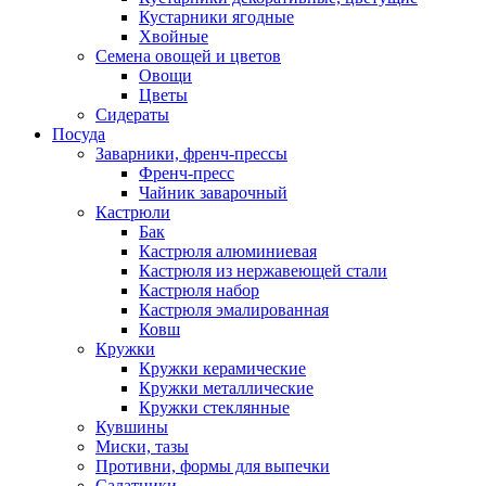
Кустарники ягодные
Хвойные
Семена овощей и цветов
Овощи
Цветы
Сидераты
Посуда
Заварники, френч-прессы
Френч-пресс
Чайник заварочный
Кастрюли
Бак
Кастрюля алюминиевая
Кастрюля из нержавеющей стали
Кастрюля набор
Кастрюля эмалированная
Ковш
Кружки
Кружки керамические
Кружки металлические
Кружки стеклянные
Кувшины
Миски, тазы
Противни, формы для выпечки
Салатники