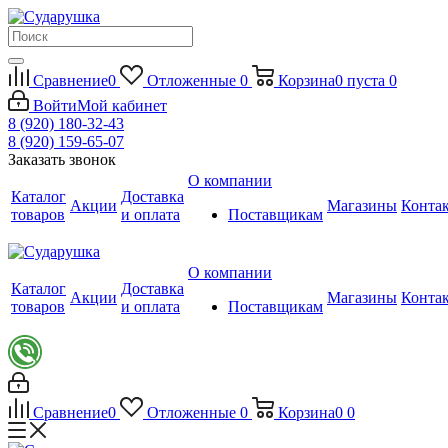
Сравнение
0
Отложенные
0
Корзина
0
пуста
0
Войти
Мой кабинет
8 (920) 180-32-43
8 (920) 159-65-07
Заказать звонок
О компании
Каталог
Доставка
Акции
Магазины
Конта
товаров
и оплата
Поставщикам
О компании
Каталог
Доставка
Акции
Магазины
Конта
товаров
и оплата
Поставщикам
Сравнение
0
Отложенные
0
Корзина
0
0