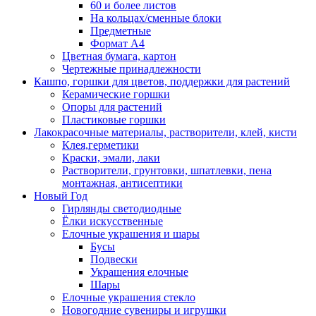
60 и более листов
На кольцах/сменные блоки
Предметные
Формат А4
Цветная бумага, картон
Чертежные принадлежности
Кашпо, горшки для цветов, поддержки для растений
Керамические горшки
Опоры для растений
Пластиковые горшки
Лакокрасочные материалы, растворители, клей, кисти
Клея,герметики
Краски, эмали, лаки
Растворители, грунтовки, шпатлевки, пена
монтажная, антисептики
Новый Год
Гирлянды светодиодные
Ёлки искусственные
Елочные украшения и шары
Бусы
Подвески
Украшения елочные
Шары
Елочные украшения стекло
Новогодние сувениры и игрушки