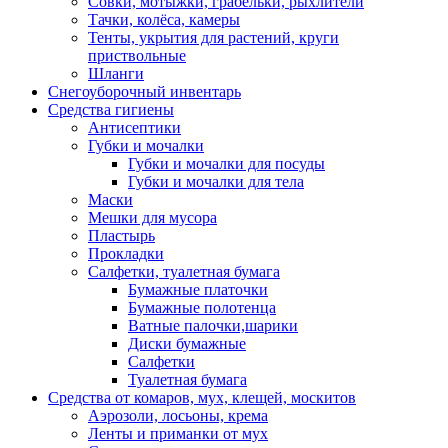
Совки, мотыжки, грабельки, рыхлители
Тачки, колёса, камеры
Тенты, укрытия для растений, круги
приствольные
Шланги
Снегоуборочный инвентарь
Средства гигиены
Антисептики
Губки и мочалки
Губки и мочалки для посуды
Губки и мочалки для тела
Маски
Мешки для мусора
Пластырь
Прокладки
Салфетки, туалетная бумага
Бумажные платочки
Бумажные полотенца
Ватные палочки,шарики
Диски бумажные
Салфетки
Туалетная бумага
Средства от комаров, мух, клещей, москитов
Аэрозоли, лосьоны, крема
Ленты и приманки от мух