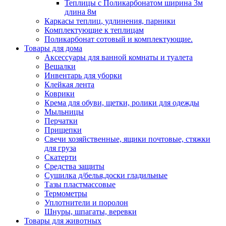
Теплицы с Поликарбонатом ширина 3м
длина 8м
Каркасы теплиц, удлинения, парники
Комплектующие к теплицам
Поликарбонат сотовый и комплектующие.
Товары для дома
Аксессуары для ванной комнаты и туалета
Вешалки
Инвентарь для уборки
Клейкая лента
Коврики
Крема для обуви, щетки, ролики для одежды
Мыльницы
Перчатки
Прищепки
Свечи хозяйственные, ящики почтовые, стяжки
для груза
Скатерти
Средства защиты
Сушилка д/белья,доски гладильные
Тазы пластмассовые
Термометры
Уплотнители и поролон
Шнуры, шпагаты, веревки
Товары для животных