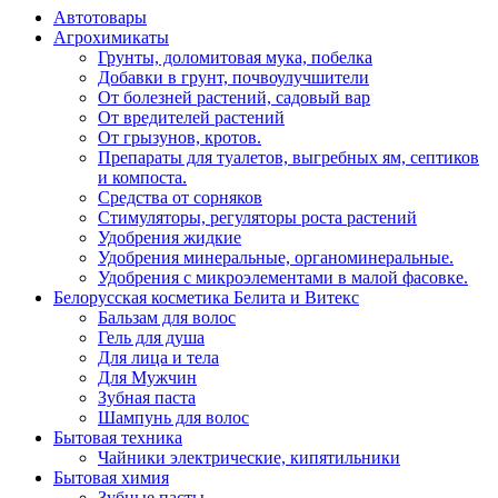
Автотовары
Агрохимикаты
Грунты, доломитовая мука, побелка
Добавки в грунт, почвоулучшители
От болезней растений, садовый вар
От вредителей растений
От грызунов, кротов.
Препараты для туалетов, выгребных ям, септиков
и компоста.
Средства от сорняков
Стимуляторы, регуляторы роста растений
Удобрения жидкие
Удобрения минеральные, органоминеральные.
Удобрения с микроэлементами в малой фасовке.
Белорусская косметика Белита и Витекс
Бальзам для волос
Гель для душа
Для лица и тела
Для Мужчин
Зубная паста
Шампунь для волос
Бытовая техника
Чайники электрические, кипятильники
Бытовая химия
Зубные пасты