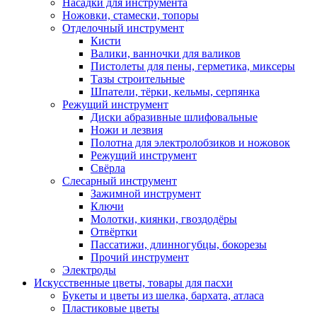
Насадки для инструмента
Ножовки, стамески, топоры
Отделочный инструмент
Кисти
Валики, ванночки для валиков
Пистолеты для пены, герметика, миксеры
Тазы строительные
Шпатели, тёрки, кельмы, серпянка
Режущий инструмент
Диски абразивные шлифовальные
Ножи и лезвия
Полотна для электролобзиков и ножовок
Режущий инструмент
Свёрла
Слесарный инструмент
Зажимной инструмент
Ключи
Молотки, киянки, гвоздодёры
Отвёртки
Пассатижи, длинногубцы, бокорезы
Прочий инструмент
Электроды
Искусственные цветы, товары для пасхи
Букеты и цветы из шелка, бархата, атласа
Пластиковые цветы