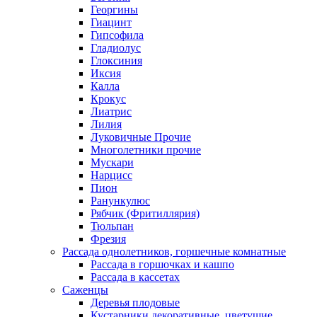
Георгины
Гиацинт
Гипсофила
Гладиолус
Глоксиния
Иксия
Калла
Крокус
Лиатрис
Лилия
Луковичные Прочие
Многолетники прочие
Мускари
Нарцисс
Пион
Ранункулюс
Рябчик (Фритиллярия)
Тюльпан
Фрезия
Рассада однолетников, горшечные комнатные
Рассада в горшочках и кашпо
Рассада в кассетах
Саженцы
Деревья плодовые
Кустарники декоративные, цветущие