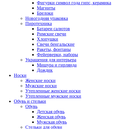
Фигурки символ года гипс, керамика
Магниты
Брелоки
Новогодняя упаковка
Пиротехника
Батареи салютов
Римские свечи
Хлопушки
Свечи бенгальские
Ракеты, фонтаны
Фейерверки, наборы
Украшения для интерьера
Мишура и гирлянда
Дождик
Носки
Женские носки
Мужские носки
Утепленные женские носки
Утепленные мужские носки
Обувь и стельки
Обувь
Детская обувь
Женская обувь
Мужская обувь
Стельки для обуви