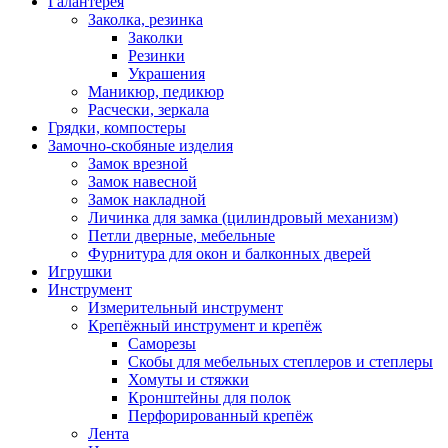
Галантерея
Заколка, резинка
Заколки
Резинки
Украшения
Маникюр, педикюр
Расчески, зеркала
Грядки, компостеры
Замочно-скобяные изделия
Замок врезной
Замок навесной
Замок накладной
Личинка для замка (цилиндровый механизм)
Петли дверные, мебельные
Фурнитура для окон и балконных дверей
Игрушки
Инструмент
Измерительный инструмент
Крепёжный инструмент и крепёж
Саморезы
Скобы для мебельных степлеров и степлеры
Хомуты и стяжки
Кронштейны для полок
Перфорированный крепёж
Лента