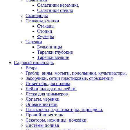
Салатники керамика
Салатники стекло
Сковороды
Стаканы, стопки
Стаканы
Стопки
Фужеры
Тарелки
Бульонницы
Тарелки глубокие
Тарелки мелкие
Садовый инвентарь
Ведра
Грабли, вилы, мотыги, полольники, культиваторы.
Заборчики, сетки пластиковые, ограждения
Инвентарь для полива
Лейки, насадки на лейки.
Леска для триммеров
Лопаты, черенки
Опрыскиватели
Плоскорезы, культиваторы, торнадика.
Прочий инвентарь
Секаторы, ножницы, ножовки
Системы полива