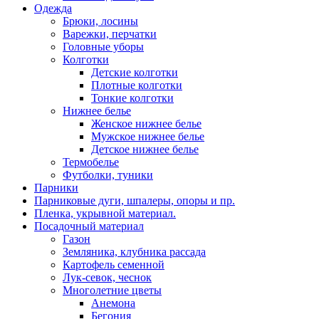
Одежда
Брюки, лосины
Варежки, перчатки
Головные уборы
Колготки
Детские колготки
Плотные колготки
Тонкие колготки
Нижнее белье
Женское нижнее белье
Мужское нижнее белье
Детское нижнее белье
Термобелье
Футболки, туники
Парники
Парниковые дуги, шпалеры, опоры и пр.
Пленка, укрывной материал.
Посадочный материал
Газон
Земляника, клубника рассада
Картофель семенной
Лук-севок, чеснок
Многолетние цветы
Анемона
Бегония