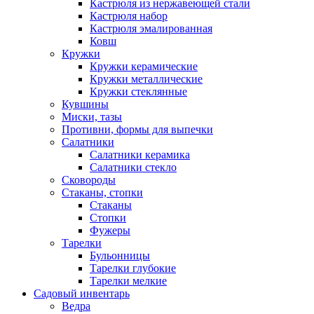
Кастрюля из нержавеющей стали
Кастрюля набор
Кастрюля эмалированная
Ковш
Кружки
Кружки керамические
Кружки металлические
Кружки стеклянные
Кувшины
Миски, тазы
Противни, формы для выпечки
Салатники
Салатники керамика
Салатники стекло
Сковороды
Стаканы, стопки
Стаканы
Стопки
Фужеры
Тарелки
Бульонницы
Тарелки глубокие
Тарелки мелкие
Садовый инвентарь
Ведра