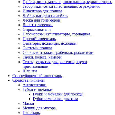
Грабли, вилы, мотыги, полольники, культиваторы.
Заборчики, сетки пластиковые, ограждения
Инвентарь для полива
Лейки, насадки на лейки.
Леска для триммеров
Лопаты, черенки
Опрыскиватели
Плоскорезы, культиваторы, торнадика.
Прочий инвентарь
Секаторы, ножницы, ножовки
Системы полива
Совки, мотыжки, грабельки, рыхлители
Тачки, колёса, камеры
Тенты, укрытия для растений, круги
приствольные
Шланги
Снегоуборочный инвентарь
Средства гигиены
Антисептики
Губки и мочалки
Губки и мочалки для посуды
Губки и мочалки для тела
Маски
Мешки для мусора
Пластырь