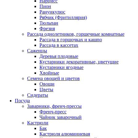
Нарцисс
Пион
Ранункулюс
Рябчик (Фритиллярия)
Тюльпан
Фрезия
Рассада однолетников, горшечные комнатные
Рассада в горшочках и кашпо
Рассада в кассетах
Саженцы
Деревья плодовые
Кустарники декоративные, цветущие
Кустарники ягодные
Хвойные
Семена овощей и цветов
Овощи
Цветы
Сидераты
Посуда
Заварники, френч-прессы
Френч-пресс
Чайник заварочный
Кастрюли
Бак
Кастрюля алюминиевая