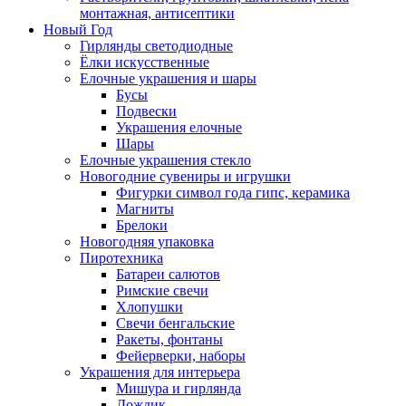
монтажная, антисептики
Новый Год
Гирлянды светодиодные
Ёлки искусственные
Елочные украшения и шары
Бусы
Подвески
Украшения елочные
Шары
Елочные украшения стекло
Новогодние сувениры и игрушки
Фигурки символ года гипс, керамика
Магниты
Брелоки
Новогодняя упаковка
Пиротехника
Батареи салютов
Римские свечи
Хлопушки
Свечи бенгальские
Ракеты, фонтаны
Фейерверки, наборы
Украшения для интерьера
Мишура и гирлянда
Дождик