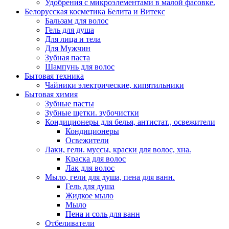
Удобрения с микроэлементами в малой фасовке.
Белорусская косметика Белита и Витекс
Бальзам для волос
Гель для душа
Для лица и тела
Для Мужчин
Зубная паста
Шампунь для волос
Бытовая техника
Чайники электрические, кипятильники
Бытовая химия
Зубные пасты
Зубные щетки. зубочистки
Кондиционеры для белья, антистат., освежители
Кондиционеры
Освежители
Лаки, гели. муссы, краски для волос, хна.
Краска для волос
Лак для волос
Мыло, гели для душа, пена для ванн.
Гель для душа
Жидкое мыло
Мыло
Пена и соль для ванн
Отбеливатели