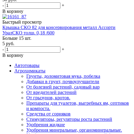
-
+
В корзину
Быстрый просмотр
Крышка СКО 82 для консервирования металл Ассорти
УралСКО толщ. 0,18 /600
Больше 15 шт.
5
руб.
-
+
В корзину
Автотовары
Агрохимикаты
Грунты, доломитовая мука, побелка
Добавки в грунт, почвоулучшители
От болезней растений, садовый вар
От вредителей растений
От грызунов, кротов.
Препараты для туалетов, выгребных ям, септиков
и компоста.
Средства от сорняков
Стимуляторы, регуляторы роста растений
Удобрения жидкие
Удобрения минеральные, органоминеральные.