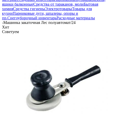
ящики балконные
Средства от тараканов, моли
Бытовая
химия
Средства гигиены
Электротовары
Товары для
кухни
Парниковые дуги, шпалеры, опоры и
пр.
Снегоуборочный инвентарь
Расходные материалы
-
Машинка закаточная Лес полуавтомат/24
Хит
Советуем