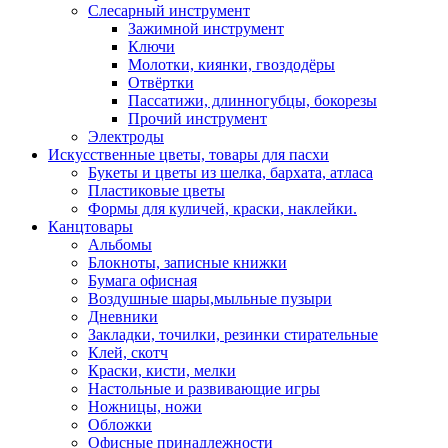
Слесарный инструмент
Зажимной инструмент
Ключи
Молотки, киянки, гвоздодёры
Отвёртки
Пассатижи, длинногубцы, бокорезы
Прочий инструмент
Электроды
Искусственные цветы, товары для пасхи
Букеты и цветы из шелка, бархата, атласа
Пластиковые цветы
Формы для куличей, краски, наклейки.
Канцтовары
Альбомы
Блокноты, записные книжки
Бумага офисная
Воздушные шары,мыльные пузыри
Дневники
Закладки, точилки, резинки стирательные
Клей, скотч
Краски, кисти, мелки
Настольные и развивающие игры
Ножницы, ножи
Обложки
Офисные принадлежности