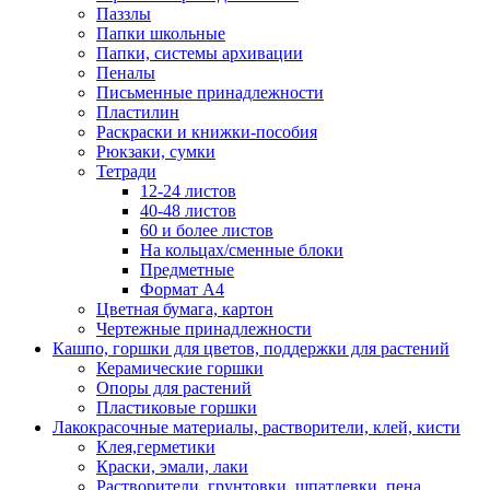
Паззлы
Папки школьные
Папки, системы архивации
Пеналы
Письменные принадлежности
Пластилин
Раскраски и книжки-пособия
Рюкзаки, сумки
Тетради
12-24 листов
40-48 листов
60 и более листов
На кольцах/сменные блоки
Предметные
Формат А4
Цветная бумага, картон
Чертежные принадлежности
Кашпо, горшки для цветов, поддержки для растений
Керамические горшки
Опоры для растений
Пластиковые горшки
Лакокрасочные материалы, растворители, клей, кисти
Клея,герметики
Краски, эмали, лаки
Растворители, грунтовки, шпатлевки, пена