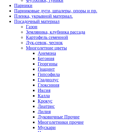
Футболки, туники
Парники
Парниковые дуги, шпалеры, опоры и пр.
Пленка, укрывной материал.
Посадочный материал
Газон
Земляника, клубника рассада
Картофель семенной
Лук-севок, чеснок
Многолетние цветы
Анемона
Бегония
Георгины
Гиацинт
Гипсофила
Гладиолус
Глоксиния
Иксия
Калла
Крокус
Лиатрис
Лилия
Луковичные Прочие
Многолетники прочие
Мускари