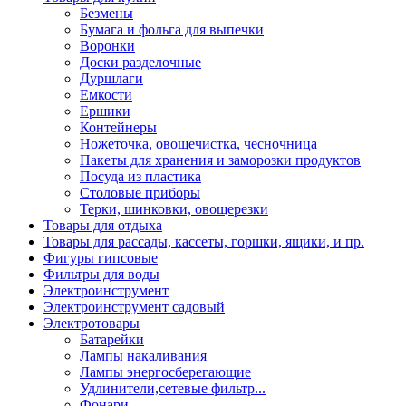
Безмены
Бумага и фольга для выпечки
Воронки
Доски разделочные
Дуршлаги
Емкости
Ершики
Контейнеры
Ножеточка, овощечистка, чесночница
Пакеты для хранения и заморозки продуктов
Посуда из пластика
Столовые приборы
Терки, шинковки, овощерезки
Товары для отдыха
Товары для рассады, кассеты, горшки, ящики, и пр.
Фигуры гипсовые
Фильтры для воды
Электроинструмент
Электроинструмент садовый
Электротовары
Батарейки
Лампы накаливания
Лампы энергосберегающие
Удлинители,сетевые фильтр...
Фонари