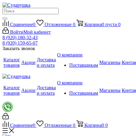
Сравнение
0
Отложенные
0
Корзина
0
пуста
0
Войти
Мой кабинет
8 (920) 180-32-43
8 (920) 159-65-07
Заказать звонок
О компании
Каталог
Доставка
Акции
Магазины
Конта
товаров
и оплата
Поставщикам
О компании
Каталог
Доставка
Акции
Магазины
Конта
товаров
и оплата
Поставщикам
Сравнение
0
Отложенные
0
Корзина
0
0