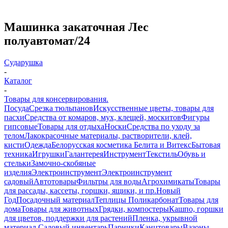
Машинка закаточная Лес
полуавтомат/24
Сударушка
-
Каталог
-
Товары для консервирования.
Посуда
Срезка тюльпанов
Искусственные цветы, товары для
пасхи
Средства от комаров, мух, клещей, москитов
Фигуры
гипсовые
Товары для отдыха
Носки
Средства по уходу за
телом
Лакокрасочные материалы, растворители, клей,
кисти
Одежда
Белорусская косметика Белита и Витекс
Бытовая
техника
Игрушки
Галантерея
Инструмент
Текстиль
Обувь и
стельки
Замочно-скобяные
изделия
Электроинструмент
Электроинструмент
садовый
Автотовары
Фильтры для воды
Агрохимикаты
Товары
для рассады, кассеты, горшки, ящики, и пр.
Новый
Год
Посадочный материал
Теплицы Поликарбонат
Товары для
дома
Товары для животных
Грядки, компостеры
Кашпо, горшки
для цветов, поддержки для растений
Пленка, укрывной
материал.
Садовый инвентарь
Парники
Канцтовары
Вазоны,