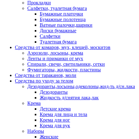
Прокладки
Салфетки, туалетная бумага
Бумажные платочки
Бумажные полотенца
Ватные палочки,шарики
Диски бумажные
Салфетки
Туалетная бумага
Средства от комаров, мух, клещей, москитов
Аэрозоли, лосьоны, крема
Ленты и приманки от мух
Спирали, свечи, светильники, сетки
Фумигаторы, жидкости, пластины
Средства от тараканов, моли
Средства по уходу за телом
Дезодоранты,лосьоны,одеколоны,жид-ть д/сн.лака
Дезодоранты
Жидкость д/снятия лака,лак
Крема
Детские крема
Крема для лица и тела
Крема для ног
Крема для рук
Наборы
Женские