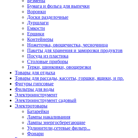
Безмены
Бумага и фольга для выпечки
Воронки
Доски разделочные
Дуршлаги
Емкости
Ершики
Контейнеры
Ножеточка, овощечистка, чесночница
Пакеты для хранения и заморозки продуктов
Посуда из пластика
Столовые приборы
Терки, шинковки, овощерезки
Товары для отдыха
Товары для рассады, кассеты, горшки, ящики, и пр.
Фигуры гипсовые
Фильтры для воды
Электроинструмент
Электроинструмент садовый
Электротовары
Батарейки
Лампы накаливания
Лампы энергосберегающие
Удлинители,сетевые фильтр...
Фонари