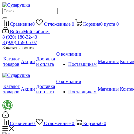
Сравнение
0
Отложенные
0
Корзина
0
пуста
0
Войти
Мой кабинет
8 (920) 180-32-43
8 (920) 159-65-07
Заказать звонок
О компании
Каталог
Доставка
Акции
Магазины
Конта
товаров
и оплата
Поставщикам
О компании
Каталог
Доставка
Акции
Магазины
Конта
товаров
и оплата
Поставщикам
Сравнение
0
Отложенные
0
Корзина
0
0