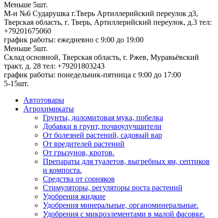
Меньше 5шт.
М-н №6 Сударушка г.Тверь Артиллерийский переулок д3,
Тверская область, г. Тверь, Артиллерийский переулок, д.3
тел:
+79201675060
график работы: ежедневно с 9:00 до 19:00
Меньше 5шт.
Склад основной, Тверская область, г. Ржев, Муравьёвский
тракт, д. 28
тел: +79201803243
график работы: понедельник-пятница с 9:00 до 17:00
5-15шт.
Автотовары
Агрохимикаты
Грунты, доломитовая мука, побелка
Добавки в грунт, почвоулучшители
От болезней растений, садовый вар
От вредителей растений
От грызунов, кротов.
Препараты для туалетов, выгребных ям, септиков
и компоста.
Средства от сорняков
Стимуляторы, регуляторы роста растений
Удобрения жидкие
Удобрения минеральные, органоминеральные.
Удобрения с микроэлементами в малой фасовке.