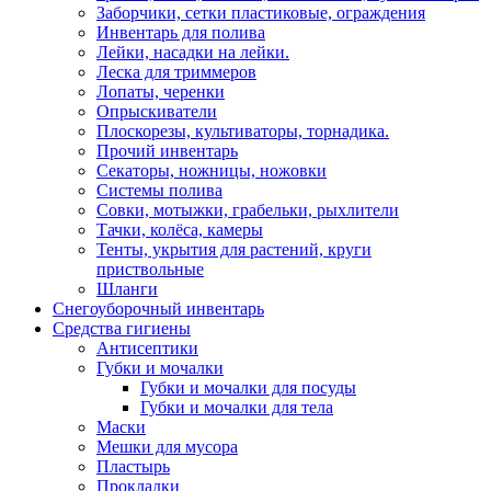
Заборчики, сетки пластиковые, ограждения
Инвентарь для полива
Лейки, насадки на лейки.
Леска для триммеров
Лопаты, черенки
Опрыскиватели
Плоскорезы, культиваторы, торнадика.
Прочий инвентарь
Секаторы, ножницы, ножовки
Системы полива
Совки, мотыжки, грабельки, рыхлители
Тачки, колёса, камеры
Тенты, укрытия для растений, круги
приствольные
Шланги
Снегоуборочный инвентарь
Средства гигиены
Антисептики
Губки и мочалки
Губки и мочалки для посуды
Губки и мочалки для тела
Маски
Мешки для мусора
Пластырь
Прокладки