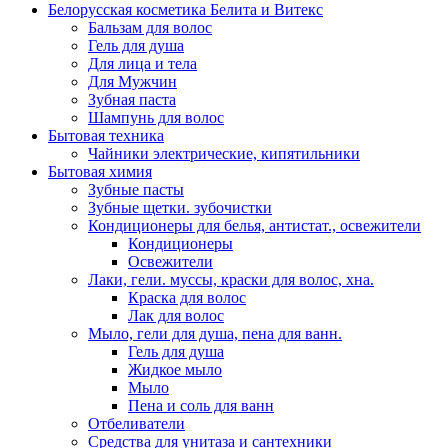
Белорусская косметика Белита и Витекс
Бальзам для волос
Гель для душа
Для лица и тела
Для Мужчин
Зубная паста
Шампунь для волос
Бытовая техника
Чайники электрические, кипятильники
Бытовая химия
Зубные пасты
Зубные щетки. зубочистки
Кондиционеры для белья, антистат., освежители
Кондиционеры
Освежители
Лаки, гели. муссы, краски для волос, хна.
Краска для волос
Лак для волос
Мыло, гели для душа, пена для ванн.
Гель для душа
Жидкое мыло
Мыло
Пена и соль для ванн
Отбеливатели
Средства для унитаза и сантехники