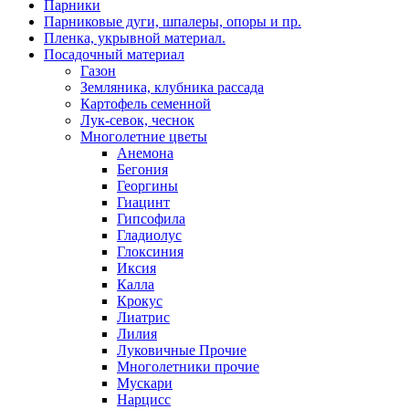
Парники
Парниковые дуги, шпалеры, опоры и пр.
Пленка, укрывной материал.
Посадочный материал
Газон
Земляника, клубника рассада
Картофель семенной
Лук-севок, чеснок
Многолетние цветы
Анемона
Бегония
Георгины
Гиацинт
Гипсофила
Гладиолус
Глоксиния
Иксия
Калла
Крокус
Лиатрис
Лилия
Луковичные Прочие
Многолетники прочие
Мускари
Нарцисс