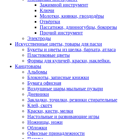
Зажимной инструмент
Ключи
Молотки, киянки, гвоздодёры
Отвёртки
Пассатижи, длинногубцы, бокорезы
Прочий инструмент
Электроды
Искусственные цветы, товары для пасхи
Букеты и цветы из шелка, бархата, атласа
Пластиковые цветы
Формы для куличей, краски, наклейки.
Канцтовары
Альбомы
Блокноты, записные книжки
Бумага офисная
Воздушные шары,мыльные пузыри
Дневники
Закладки, точилки, резинки стирательные
Клей, скотч
Краски, кисти, мелки
Настольные и развивающие игры
Ножницы, ножи
Обложки
Офисные принадлежности
Паззлы