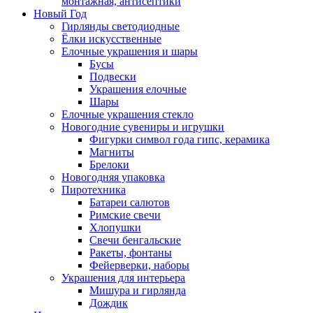
монтажная, антисептики
Новый Год
Гирлянды светодиодные
Ёлки искусственные
Елочные украшения и шары
Бусы
Подвески
Украшения елочные
Шары
Елочные украшения стекло
Новогодние сувениры и игрушки
Фигурки символ года гипс, керамика
Магниты
Брелоки
Новогодняя упаковка
Пиротехника
Батареи салютов
Римские свечи
Хлопушки
Свечи бенгальские
Ракеты, фонтаны
Фейерверки, наборы
Украшения для интерьера
Мишура и гирлянда
Дождик