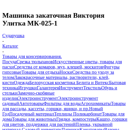
Машинка закаточная Виктория
Улитка МК-025-1
Сударушка
-
Каталог
-
Товары для консервирования.
Посуда
Срезка тюльпанов
Искусственные цветы, товары для
пасхи
Средства от комаров, мух, клещей, москитов
Фигуры
гипсовые
Товары для отдыха
Носки
Средства по уходу за
телом
Лакокрасочные материалы, растворители, клей,
кисти
Одежда
Белорусская косметика Белита и Витекс
Бытовая
техника
Игрушки
Галантерея
Инструмент
Текстиль
Обувь и
стельки
Замочно-скобяные
изделия
Электроинструмент
Электроинструмент
садовый
Автотовары
Фильтры для воды
Агрохимикаты
Товары
для рассады, кассеты, горшки, ящики, и пр.
Новый
Год
Посадочный материал
Теплицы Поликарбонат
Товары для
дома
Товары для животных
Грядки, компостеры
Кашпо, горшки
для цветов, поддержки для растений
Пленка, укрывной
материал.
Садовый инвентарь
Парники
Канцтовары
Вазоны,