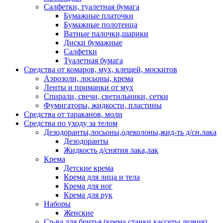
Салфетки, туалетная бумага
Бумажные платочки
Бумажные полотенца
Ватные палочки,шарики
Диски бумажные
Салфетки
Туалетная бумага
Средства от комаров, мух, клещей, москитов
Аэрозоли, лосьоны, крема
Ленты и приманки от мух
Спирали, свечи, светильники, сетки
Фумигаторы, жидкости, пластины
Средства от тараканов, моли
Средства по уходу за телом
Дезодоранты,лосьоны,одеколоны,жид-ть д/сн.лака
Дезодоранты
Жидкость д/снятия лака,лак
Крема
Детские крема
Крема для лица и тела
Крема для ног
Крема для рук
Наборы
Женские
Ср-ва для бритья (крема,станки,кассеты,лезвия)