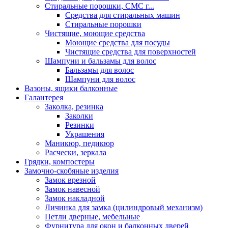
Стиральные порошки, СМС г...
Средства для стиральных машин
Стиральные порошки
Чистящие, моющие средства
Моющие средства для посуды
Чистящие средства для поверхностей
Шампуни и бальзамы для волос
Бальзамы для волос
Шампуни для волос
Вазоны, ящики балконные
Галантерея
Заколка, резинка
Заколки
Резинки
Украшения
Маникюр, педикюр
Расчески, зеркала
Грядки, компостеры
Замочно-скобяные изделия
Замок врезной
Замок навесной
Замок накладной
Личинка для замка (цилиндровый механизм)
Петли дверные, мебельные
Фурнитура для окон и балконных дверей