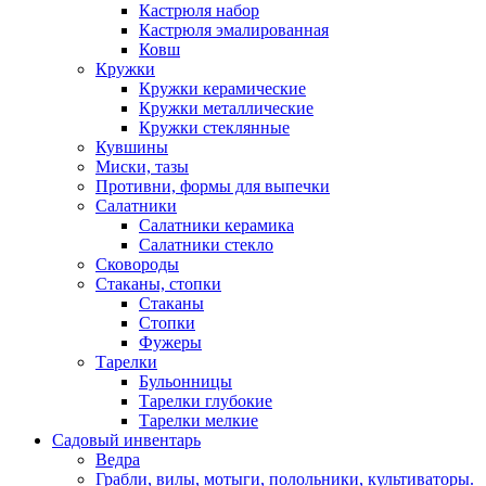
Кастрюля набор
Кастрюля эмалированная
Ковш
Кружки
Кружки керамические
Кружки металлические
Кружки стеклянные
Кувшины
Миски, тазы
Противни, формы для выпечки
Салатники
Салатники керамика
Салатники стекло
Сковороды
Стаканы, стопки
Стаканы
Стопки
Фужеры
Тарелки
Бульонницы
Тарелки глубокие
Тарелки мелкие
Садовый инвентарь
Ведра
Грабли, вилы, мотыги, полольники, культиваторы.