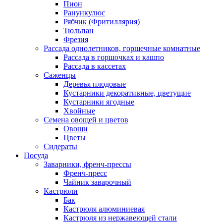
Пион
Ранункулюс
Рябчик (Фритиллярия)
Тюльпан
Фрезия
Рассада однолетников, горшечные комнатные
Рассада в горшочках и кашпо
Рассада в кассетах
Саженцы
Деревья плодовые
Кустарники декоративные, цветущие
Кустарники ягодные
Хвойные
Семена овощей и цветов
Овощи
Цветы
Сидераты
Посуда
Заварники, френч-прессы
Френч-пресс
Чайник заварочный
Кастрюли
Бак
Кастрюля алюминиевая
Кастрюля из нержавеющей стали