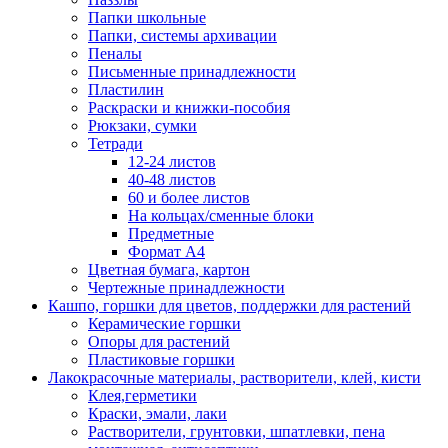
Папки школьные
Папки, системы архивации
Пеналы
Письменные принадлежности
Пластилин
Раскраски и книжки-пособия
Рюкзаки, сумки
Тетради
12-24 листов
40-48 листов
60 и более листов
На кольцах/сменные блоки
Предметные
Формат А4
Цветная бумага, картон
Чертежные принадлежности
Кашпо, горшки для цветов, поддержки для растений
Керамические горшки
Опоры для растений
Пластиковые горшки
Лакокрасочные материалы, растворители, клей, кисти
Клея,герметики
Краски, эмали, лаки
Растворители, грунтовки, шпатлевки, пена