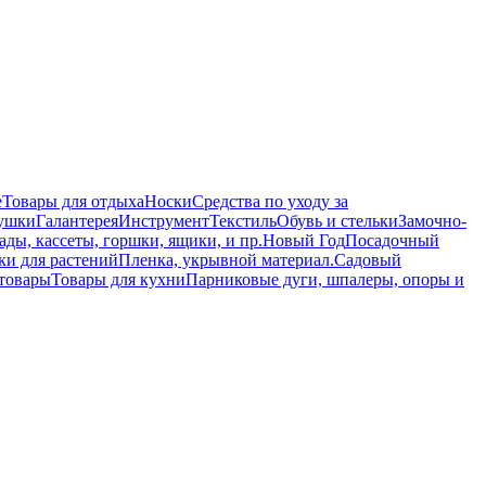
е
Товары для отдыха
Носки
Средства по уходу за
ушки
Галантерея
Инструмент
Текстиль
Обувь и стельки
Замочно-
ады, кассеты, горшки, ящики, и пр.
Новый Год
Посадочный
ки для растений
Пленка, укрывной материал.
Садовый
товары
Товары для кухни
Парниковые дуги, шпалеры, опоры и