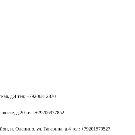
ская, д.4
тел: +79206812870
 шоссе, д.20
тел: +79206977852
он, п. Оленино, ул. Гагарина, д.4
тел: +79201579527