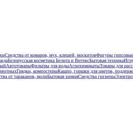
схи
Средства от комаров, мух, клещей, москитов
Фигуры гипсовы
жда
Белорусская косметика Белита и Витекс
Бытовая техника
Игр
вый
Автотовары
Фильтры для воды
Агрохимикаты
Товары для расс
ивотных
Грядки, компостеры
Кашпо, горшки для цветов, поддерж
тва от тараканов, моли
Бытовая химия
Средства гигиены
Электро