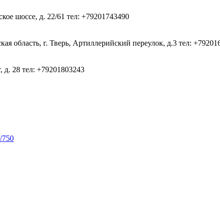
кое шоссе, д. 22/61
тел: +79201743490
ая область, г. Тверь, Артиллерийский переулок, д.3
тел: +79201
, д. 28
тел: +79201803243
/750