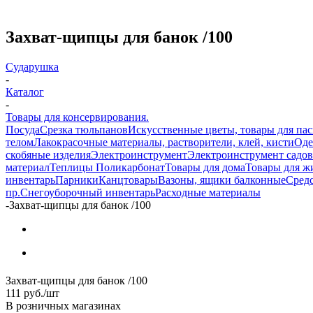
Захват-щипцы для банок /100
Сударушка
-
Каталог
-
Товары для консервирования.
Посуда
Срезка тюльпанов
Искусственные цветы, товары для па
телом
Лакокрасочные материалы, растворители, клей, кисти
Оде
скобяные изделия
Электроинструмент
Электроинструмент садо
материал
Теплицы Поликарбонат
Товары для дома
Товары для ж
инвентарь
Парники
Канцтовары
Вазоны, ящики балконные
Средс
пр.
Снегоуборочный инвентарь
Расходные материалы
-
Захват-щипцы для банок /100
Захват-щипцы для банок /100
111
руб.
/шт
В розничных магазинах