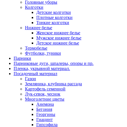
Головные уборы
Колготки
Детские колготки
Плотные колготки
Тонкие колготки
Нижнее белье
Женское нижнее белье
Мужское нижнее белье
Детское нижнее белье
Термобелье
Футболки, туники
Парники
Парниковые дуги, шпалеры, опоры и пр.
Пленка, укрывной материал.
Посадочный материал
Газон
Земляника, клубника рассада
Картофель семенной
Лук-севок, чеснок
Многолетние цветы
Анемона
Бегония
Георгины
Гиацинт
Гипсофила