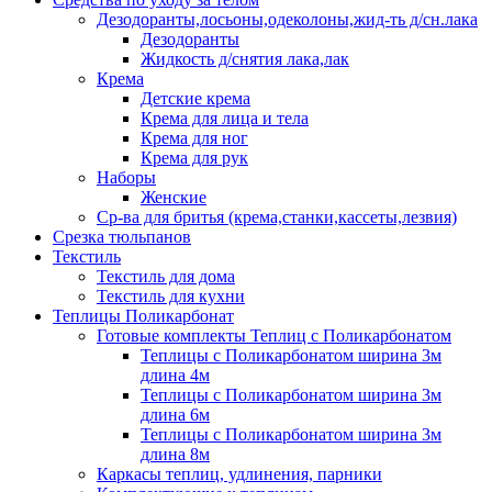
Дезодоранты,лосьоны,одеколоны,жид-ть д/сн.лака
Дезодоранты
Жидкость д/снятия лака,лак
Крема
Детские крема
Крема для лица и тела
Крема для ног
Крема для рук
Наборы
Женские
Ср-ва для бритья (крема,станки,кассеты,лезвия)
Срезка тюльпанов
Текстиль
Текстиль для дома
Текстиль для кухни
Теплицы Поликарбонат
Готовые комплекты Теплиц с Поликарбонатом
Теплицы с Поликарбонатом ширина 3м
длина 4м
Теплицы с Поликарбонатом ширина 3м
длина 6м
Теплицы с Поликарбонатом ширина 3м
длина 8м
Каркасы теплиц, удлинения, парники