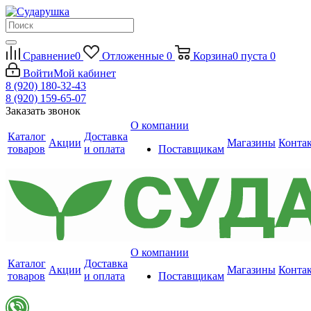
Сравнение
0
Отложенные
0
Корзина
0
пуста
0
Войти
Мой кабинет
8 (920) 180-32-43
8 (920) 159-65-07
Заказать звонок
О компании
Каталог
Доставка
Акции
Магазины
Конта
товаров
и оплата
Поставщикам
О компании
Каталог
Доставка
Акции
Магазины
Конта
товаров
и оплата
Поставщикам