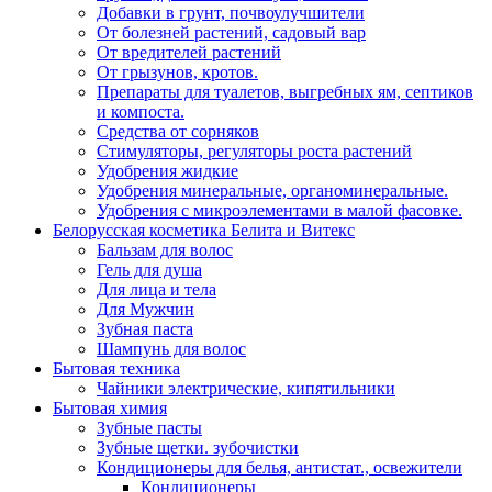
Добавки в грунт, почвоулучшители
От болезней растений, садовый вар
От вредителей растений
От грызунов, кротов.
Препараты для туалетов, выгребных ям, септиков
и компоста.
Средства от сорняков
Стимуляторы, регуляторы роста растений
Удобрения жидкие
Удобрения минеральные, органоминеральные.
Удобрения с микроэлементами в малой фасовке.
Белорусская косметика Белита и Витекс
Бальзам для волос
Гель для душа
Для лица и тела
Для Мужчин
Зубная паста
Шампунь для волос
Бытовая техника
Чайники электрические, кипятильники
Бытовая химия
Зубные пасты
Зубные щетки. зубочистки
Кондиционеры для белья, антистат., освежители
Кондиционеры