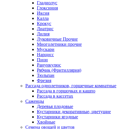
Гладиолус
Глоксиния
Иксия
Калла
Крокус
Лиатрис
Лилия
Луковичные Прочие
Многолетники прочие
Мускари
Нарцисс
Пион
Ранункулюс
Рябчик (Фритиллярия)
Тюльпан
Фрезия
Рассада однолетников, горшечные комнатные
Рассада в горшочках и кашпо
Рассада в кассетах
Саженцы
Деревья плодовые
Кустарники декоративные, цветущие
Кустарники ягодные
Хвойные
Семена овощей и цветов