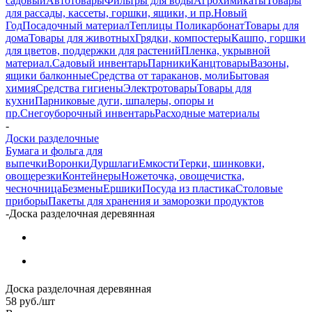
садовый
Автотовары
Фильтры для воды
Агрохимикаты
Товары
для рассады, кассеты, горшки, ящики, и пр.
Новый
Год
Посадочный материал
Теплицы Поликарбонат
Товары для
дома
Товары для животных
Грядки, компостеры
Кашпо, горшки
для цветов, поддержки для растений
Пленка, укрывной
материал.
Садовый инвентарь
Парники
Канцтовары
Вазоны,
ящики балконные
Средства от тараканов, моли
Бытовая
химия
Средства гигиены
Электротовары
Товары для
кухни
Парниковые дуги, шпалеры, опоры и
пр.
Снегоуборочный инвентарь
Расходные материалы
-
Доски разделочные
Бумага и фольга для
выпечки
Воронки
Дуршлаги
Емкости
Терки, шинковки,
овощерезки
Контейнеры
Ножеточка, овощечистка,
чесночница
Безмены
Ершики
Посуда из пластика
Столовые
приборы
Пакеты для хранения и заморозки продуктов
-
Доска разделочная деревянная
Доска разделочная деревянная
58
руб.
/шт