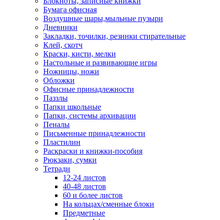
Блокноты, записные книжки
Бумага офисная
Воздушные шары,мыльные пузыри
Дневники
Закладки, точилки, резинки стирательные
Клей, скотч
Краски, кисти, мелки
Настольные и развивающие игры
Ножницы, ножи
Обложки
Офисные принадлежности
Паззлы
Папки школьные
Папки, системы архивации
Пеналы
Письменные принадлежности
Пластилин
Раскраски и книжки-пособия
Рюкзаки, сумки
Тетради
12-24 листов
40-48 листов
60 и более листов
На кольцах/сменные блоки
Предметные