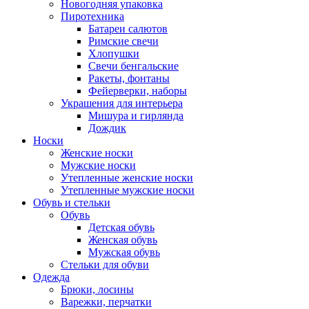
Новогодняя упаковка
Пиротехника
Батареи салютов
Римские свечи
Хлопушки
Свечи бенгальские
Ракеты, фонтаны
Фейерверки, наборы
Украшения для интерьера
Мишура и гирлянда
Дождик
Носки
Женские носки
Мужские носки
Утепленные женские носки
Утепленные мужские носки
Обувь и стельки
Обувь
Детская обувь
Женская обувь
Мужская обувь
Стельки для обуви
Одежда
Брюки, лосины
Варежки, перчатки