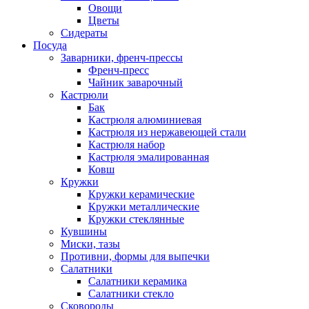
Овощи
Цветы
Сидераты
Посуда
Заварники, френч-прессы
Френч-пресс
Чайник заварочный
Кастрюли
Бак
Кастрюля алюминиевая
Кастрюля из нержавеющей стали
Кастрюля набор
Кастрюля эмалированная
Ковш
Кружки
Кружки керамические
Кружки металлические
Кружки стеклянные
Кувшины
Миски, тазы
Противни, формы для выпечки
Салатники
Салатники керамика
Салатники стекло
Сковороды