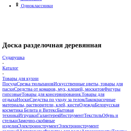
Одноклассники
Доска разделочная деревянная
Сударушка
-
Каталог
-
Товары для кухни
Посуда
Срезка тюльпанов
Искусственные цветы, товары для
пасхи
Средства от комаров, мух, клещей, москитов
Фигуры
гипсовые
Товары для консервирования.
Товары для
отдыха
Носки
Средства по уходу за телом
Лакокрасочные
материалы, растворители, клей, кисти
Одежда
Белорусская
косметика Белита и Витекс
Бытовая
техника
Игрушки
Галантерея
Инструмент
Текстиль
Обувь и
стельки
Замочно-скобяные
изделия
Электроинструмент
Электроинструмент