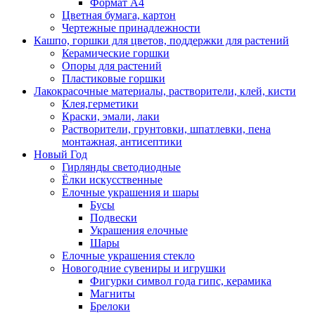
Формат А4
Цветная бумага, картон
Чертежные принадлежности
Кашпо, горшки для цветов, поддержки для растений
Керамические горшки
Опоры для растений
Пластиковые горшки
Лакокрасочные материалы, растворители, клей, кисти
Клея,герметики
Краски, эмали, лаки
Растворители, грунтовки, шпатлевки, пена
монтажная, антисептики
Новый Год
Гирлянды светодиодные
Ёлки искусственные
Елочные украшения и шары
Бусы
Подвески
Украшения елочные
Шары
Елочные украшения стекло
Новогодние сувениры и игрушки
Фигурки символ года гипс, керамика
Магниты
Брелоки