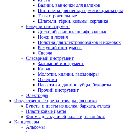
Валики, ванночки для валиков
Пистолеты для пены, герметика, миксеры
Тазы строительные
Шпатели, тёрки, кельмы, серпянка
Режущий инструмент
Диски абразивные шлифовальные
Ножи и лезвия
Полотна для электролобзиков и ножовок
Режущий инструмент
Свёрла
Слесарный инструмент
Зажимной инструмент
Ключи
Молотки, киянки, гвоздодёры
Отвёртки
Пассатижи, длинногубцы, бокорезы
Прочий инструмент
Электроды
Искусственные цветы, товары для пасхи
Букеты и цветы из шелка, бархата, атласа
Пластиковые цветы
Формы для куличей, краски, наклейки.
Канцтовары
Альбомы