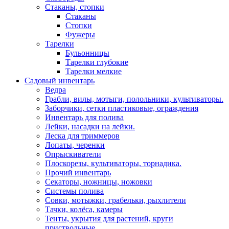
Стаканы, стопки
Стаканы
Стопки
Фужеры
Тарелки
Бульонницы
Тарелки глубокие
Тарелки мелкие
Садовый инвентарь
Ведра
Грабли, вилы, мотыги, полольники, культиваторы.
Заборчики, сетки пластиковые, ограждения
Инвентарь для полива
Лейки, насадки на лейки.
Леска для триммеров
Лопаты, черенки
Опрыскиватели
Плоскорезы, культиваторы, торнадика.
Прочий инвентарь
Секаторы, ножницы, ножовки
Системы полива
Совки, мотыжки, грабельки, рыхлители
Тачки, колёса, камеры
Тенты, укрытия для растений, круги
приствольные