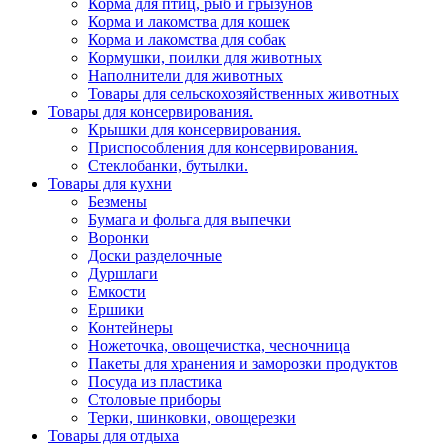
Корма для птиц, рыб и грызунов
Корма и лакомства для кошек
Корма и лакомства для собак
Кормушки, поилки для животных
Наполнители для животных
Товары для сельскохозяйственных животных
Товары для консервирования.
Крышки для консервирования.
Приспособления для консервирования.
Стеклобанки, бутылки.
Товары для кухни
Безмены
Бумага и фольга для выпечки
Воронки
Доски разделочные
Дуршлаги
Емкости
Ершики
Контейнеры
Ножеточка, овощечистка, чесночница
Пакеты для хранения и заморозки продуктов
Посуда из пластика
Столовые приборы
Терки, шинковки, овощерезки
Товары для отдыха