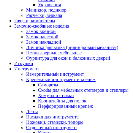
Украшения
Маникюр, педикюр
Расчески, зеркала
Грядки, компостеры
Замочно-скобяные изделия
Замок врезной
Замок навесной
Замок накладной
Личинка для замка (цилиндровый механизм)
Петли дверные, мебельные
Фурнитура для окон и балконных дверей
Игрушки
Инструмент
Измерительный инструмент
Крепёжный инструмент и крепёж
Саморезы
Скобы для мебельных степлеров и степлеры
Хомуты и стяжки
Кронштейны для полок
Перфорированный крепёж
Лента
Насадки для инструмента
Ножовки, стамески, топоры
Отделочный инструмент
Кисти