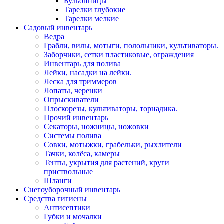
Бульонницы
Тарелки глубокие
Тарелки мелкие
Садовый инвентарь
Ведра
Грабли, вилы, мотыги, полольники, культиваторы.
Заборчики, сетки пластиковые, ограждения
Инвентарь для полива
Лейки, насадки на лейки.
Леска для триммеров
Лопаты, черенки
Опрыскиватели
Плоскорезы, культиваторы, торнадика.
Прочий инвентарь
Секаторы, ножницы, ножовки
Системы полива
Совки, мотыжки, грабельки, рыхлители
Тачки, колёса, камеры
Тенты, укрытия для растений, круги
приствольные
Шланги
Снегоуборочный инвентарь
Средства гигиены
Антисептики
Губки и мочалки