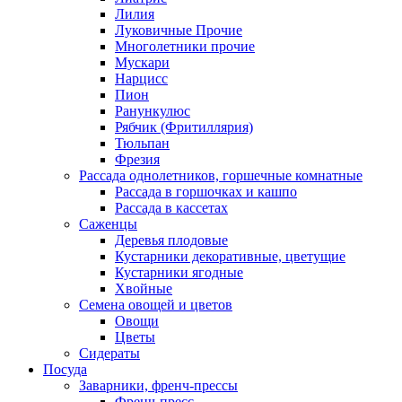
Лилия
Луковичные Прочие
Многолетники прочие
Мускари
Нарцисс
Пион
Ранункулюс
Рябчик (Фритиллярия)
Тюльпан
Фрезия
Рассада однолетников, горшечные комнатные
Рассада в горшочках и кашпо
Рассада в кассетах
Саженцы
Деревья плодовые
Кустарники декоративные, цветущие
Кустарники ягодные
Хвойные
Семена овощей и цветов
Овощи
Цветы
Сидераты
Посуда
Заварники, френч-прессы
Френч-пресс