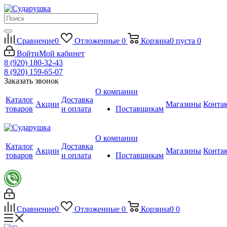
Сравнение
0
Отложенные
0
Корзина
0
пуста
0
Войти
Мой кабинет
8 (920) 180-32-43
8 (920) 159-65-07
Заказать звонок
О компании
Каталог
Доставка
Акции
Магазины
Конта
товаров
и оплата
Поставщикам
О компании
Каталог
Доставка
Акции
Магазины
Конта
товаров
и оплата
Поставщикам
Сравнение
0
Отложенные
0
Корзина
0
0