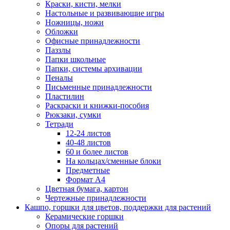
Краски, кисти, мелки
Настольные и развивающие игры
Ножницы, ножи
Обложки
Офисные принадлежности
Паззлы
Папки школьные
Папки, системы архивации
Пеналы
Письменные принадлежности
Пластилин
Раскраски и книжки-пособия
Рюкзаки, сумки
Тетради
12-24 листов
40-48 листов
60 и более листов
На кольцах/сменные блоки
Предметные
Формат А4
Цветная бумага, картон
Чертежные принадлежности
Кашпо, горшки для цветов, поддержки для растений
Керамические горшки
Опоры для растений