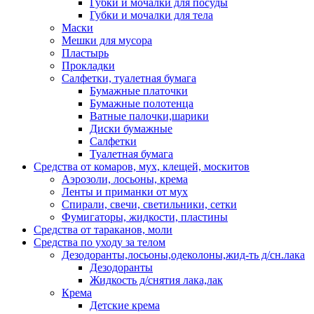
Губки и мочалки для посуды
Губки и мочалки для тела
Маски
Мешки для мусора
Пластырь
Прокладки
Салфетки, туалетная бумага
Бумажные платочки
Бумажные полотенца
Ватные палочки,шарики
Диски бумажные
Салфетки
Туалетная бумага
Средства от комаров, мух, клещей, москитов
Аэрозоли, лосьоны, крема
Ленты и приманки от мух
Спирали, свечи, светильники, сетки
Фумигаторы, жидкости, пластины
Средства от тараканов, моли
Средства по уходу за телом
Дезодоранты,лосьоны,одеколоны,жид-ть д/сн.лака
Дезодоранты
Жидкость д/снятия лака,лак
Крема
Детские крема