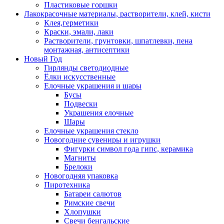
Пластиковые горшки
Лакокрасочные материалы, растворители, клей, кисти
Клея,герметики
Краски, эмали, лаки
Растворители, грунтовки, шпатлевки, пена
монтажная, антисептики
Новый Год
Гирлянды светодиодные
Ёлки искусственные
Елочные украшения и шары
Бусы
Подвески
Украшения елочные
Шары
Елочные украшения стекло
Новогодние сувениры и игрушки
Фигурки символ года гипс, керамика
Магниты
Брелоки
Новогодняя упаковка
Пиротехника
Батареи салютов
Римские свечи
Хлопушки
Свечи бенгальские