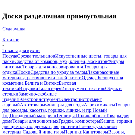
Доска разделочная прямоугольная
Сударушка
-
Каталог
-
Товары для кухни
Посуда
Срезка тюльпанов
Искусственные цветы, товары для
пасхи
Средства от комаров, мух, клещей, москитов
Фигуры
гипсовые
Товары для консервирования.
Товары для
отдыха
Носки
Средства по уходу за телом
Лакокрасочные
материалы, растворители, клей, кисти
Одежда
Белорусская
косметика Белита и Витекс
Бытовая
техника
Игрушки
Галантерея
Инструмент
Текстиль
Обувь и
стельки
Замочно-скобяные
изделия
Электроинструмент
Электроинструмент
садовый
Автотовары
Фильтры для воды
Агрохимикаты
Товары
для рассады, кассеты, горшки, ящики, и пр.
Новый
Год
Посадочный материал
Теплицы Поликарбонат
Товары для
дома
Товары для животных
Грядки, компостеры
Кашпо, горшки
для цветов, поддержки для растений
Пленка, укрывной
материал.
Садовый инвентарь
Парники
Канцтовары
Вазоны,