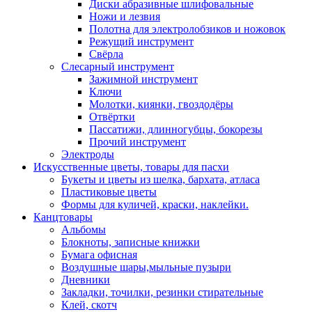
Диски абразивные шлифовальные
Ножи и лезвия
Полотна для электролобзиков и ножовок
Режущий инструмент
Свёрла
Слесарный инструмент
Зажимной инструмент
Ключи
Молотки, киянки, гвоздодёры
Отвёртки
Пассатижи, длинногубцы, бокорезы
Прочий инструмент
Электроды
Искусственные цветы, товары для пасхи
Букеты и цветы из шелка, бархата, атласа
Пластиковые цветы
Формы для куличей, краски, наклейки.
Канцтовары
Альбомы
Блокноты, записные книжки
Бумага офисная
Воздушные шары,мыльные пузыри
Дневники
Закладки, точилки, резинки стирательные
Клей, скотч