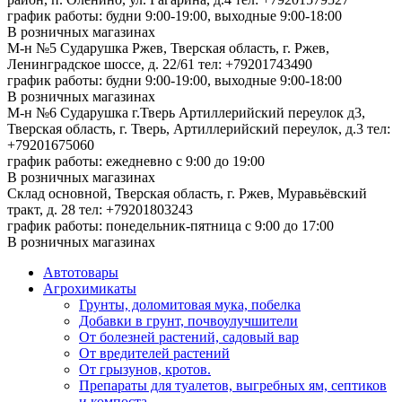
график работы: будни 9:00-19:00, выходные 9:00-18:00
В розничных магазинах
М-н №5 Сударушка Ржев, Тверская область, г. Ржев,
Ленинградское шоссе, д. 22/61
тел: +79201743490
график работы: будни 9:00-19:00, выходные 9:00-18:00
В розничных магазинах
М-н №6 Сударушка г.Тверь Артиллерийский переулок д3,
Тверская область, г. Тверь, Артиллерийский переулок, д.3
тел:
+79201675060
график работы: ежедневно с 9:00 до 19:00
В розничных магазинах
Склад основной, Тверская область, г. Ржев, Муравьёвский
тракт, д. 28
тел: +79201803243
график работы: понедельник-пятница с 9:00 до 17:00
В розничных магазинах
Автотовары
Агрохимикаты
Грунты, доломитовая мука, побелка
Добавки в грунт, почвоулучшители
От болезней растений, садовый вар
От вредителей растений
От грызунов, кротов.
Препараты для туалетов, выгребных ям, септиков
и компоста.