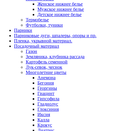
Женское нижнее белье
Мужское нижнее белье
Детское нижнее белье
Термобелье
Футболки, туники
Парники
Парниковые дуги, шпалеры, опоры и пр.
Пленка, укрывной материал.
Посадочный материал
Газон
Земляника, клубника рассада
Картофель семенной
Лук-севок, чеснок
Многолетние цветы
Анемона
Бегония
Георгины
Гиацинт
Гипсофила
Гладиолус
Глоксиния
Иксия
Калла
Крокус
Лиатрис