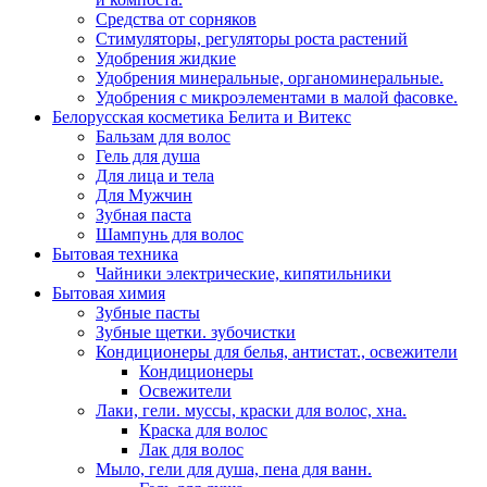
Средства от сорняков
Стимуляторы, регуляторы роста растений
Удобрения жидкие
Удобрения минеральные, органоминеральные.
Удобрения с микроэлементами в малой фасовке.
Белорусская косметика Белита и Витекс
Бальзам для волос
Гель для душа
Для лица и тела
Для Мужчин
Зубная паста
Шампунь для волос
Бытовая техника
Чайники электрические, кипятильники
Бытовая химия
Зубные пасты
Зубные щетки. зубочистки
Кондиционеры для белья, антистат., освежители
Кондиционеры
Освежители
Лаки, гели. муссы, краски для волос, хна.
Краска для волос
Лак для волос
Мыло, гели для душа, пена для ванн.