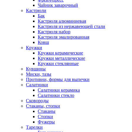
Чайник заварочный
Кастрюли
Бак
Кастрюля алюминиевая
Кастрюля из нержавеющей стали
Кастрюля набор
Кастрюля эмалированная
Ковш
Кружки
Кружки керамические
Кружки металлические
Кружки стеклянные
Кувшины
Миски, тазы
Противни, формы для выпечки
Салатники
Салатники керамика
Салатники стекло
Сковороды
Стаканы, стопки
Стаканы
Стопки
Фужеры
Тарелки