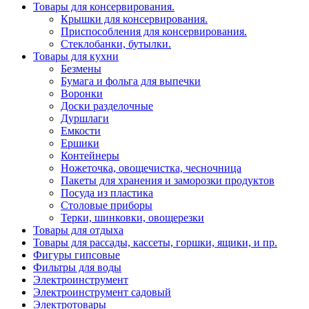
Товары для консервирования.
Крышки для консервирования.
Приспособления для консервирования.
Стеклобанки, бутылки.
Товары для кухни
Безмены
Бумага и фольга для выпечки
Воронки
Доски разделочные
Дуршлаги
Емкости
Ершики
Контейнеры
Ножеточка, овощечистка, чесночница
Пакеты для хранения и заморозки продуктов
Посуда из пластика
Столовые приборы
Терки, шинковки, овощерезки
Товары для отдыха
Товары для рассады, кассеты, горшки, ящики, и пр.
Фигуры гипсовые
Фильтры для воды
Электроинструмент
Электроинструмент садовый
Электротовары