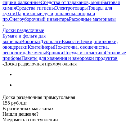
ящики балконные
Средства от тараканов, моли
Бытовая
химия
Средства гигиены
Электротовары
Товары для
кухни
Парниковые дуги, шпалеры, опоры и
пр.
Снегоуборочный инвентарь
Расходные материалы
-
Доски разделочные
Бумага и фольга для
выпечки
Воронки
Дуршлаги
Емкости
Терки, шинковки,
овощерезки
Контейнеры
Ножеточка, овощечистка,
чесночница
Безмены
Ершики
Посуда из пластика
Столовые
приборы
Пакеты для хранения и заморозки продуктов
-
Доска разделочная прямоугольная
Доска разделочная прямоугольная
155
руб.
/шт
В розничных магазинах
Нашли дешевле?
Уведомить о поступлении