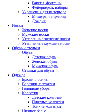
Ракеты, фонтаны
Фейерверки, наборы
Украшения для интерьера
Мишура и гирлянда
Дождик
Носки
Женские носки
Мужские носки
Утепленные женские носки
Утепленные мужские носки
Обувь и стельки
Обувь
Детская обувь
Женская обувь
Мужская обувь
Стельки для обуви
Одежда
Брюки, лосины
Варежки, перчатки
Головные уборы
Колготки
Детские колготки
Плотные колготки
Тонкие колготки
Нижнее белье