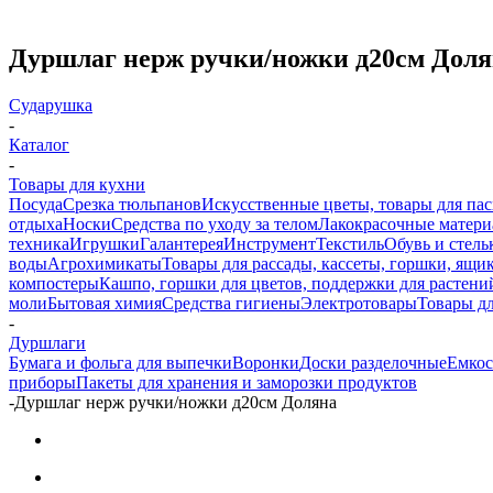
Дуршлаг нерж ручки/ножки д20см Доля
Сударушка
-
Каталог
-
Товары для кухни
Посуда
Срезка тюльпанов
Искусственные цветы, товары для па
отдыха
Носки
Средства по уходу за телом
Лакокрасочные материа
техника
Игрушки
Галантерея
Инструмент
Текстиль
Обувь и стель
воды
Агрохимикаты
Товары для рассады, кассеты, горшки, ящик
компостеры
Кашпо, горшки для цветов, поддержки для растени
моли
Бытовая химия
Средства гигиены
Электротовары
Товары д
-
Дуршлаги
Бумага и фольга для выпечки
Воронки
Доски разделочные
Емкос
приборы
Пакеты для хранения и заморозки продуктов
-
Дуршлаг нерж ручки/ножки д20см Доляна