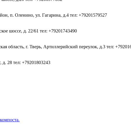
он, п. Оленино, ул. Гагарина, д.4
тел: +79201579527
кое шоссе, д. 22/61
тел: +79201743490
ая область, г. Тверь, Артиллерийский переулок, д.3
тел: +79201
, д. 28
тел: +79201803243
 компоста.