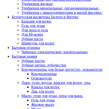
Удобрения жидкие
Удобрения минеральные, органоминеральные.
Удобрения с микроэлементами в малой фасовке.
Белорусская косметика Белита и Витекс
Бальзам для волос
Гель для душа
Для лица и тела
Для Мужчин
Зубная паста
Шампунь для волос
Бытовая техника
Чайники электрические, кипятильники
Бытовая химия
Зубные пасты
Зубные щетки. зубочистки
Кондиционеры для белья, антистат., освежители
Кондиционеры
Освежители
Лаки, гели. муссы, краски для волос, хна.
Краска для волос
Лак для волос
Мыло, гели для душа, пена для ванн.
Гель для душа
Жидкое мыло
Мыло