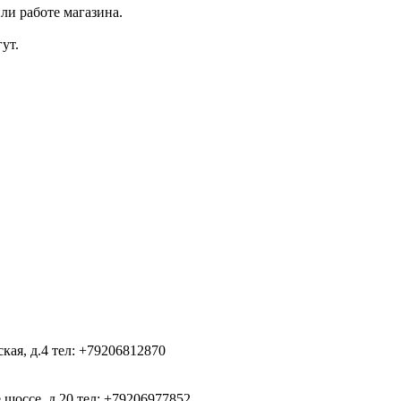
ли работе магазина.
ут.
ская, д.4
тел: +79206812870
 шоссе, д.20
тел: +79206977852