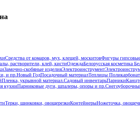
на
схи
Средства от комаров, мух, клещей, москитов
Фигуры гипсовы
лы, растворители, клей, кисти
Одежда
Белорусская косметика Бе
ки
Замочно-скобяные изделия
Электроинструмент
Электроинструм
и, и пр.
Новый Год
Посадочный материал
Теплицы Поликарбонат
й
Пленка, укрывной материал.
Садовый инвентарь
Парники
Канцт
ля кухни
Парниковые дуги, шпалеры, опоры и пр.
Снегоуборочны
ти
Терки, шинковки, овощерезки
Контейнеры
Ножеточка, овощечи