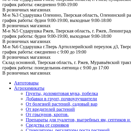
график работы: ежедневно 9:00-19:00
В розничных магазинах
М-н №3 Сударушка Оленино, Тверская область, Оленинский рай
график работы: будни 9:00-19:00, выходные 9:00-18:00
В розничных магазинах
М-н №5 Сударушка Ржев, Тверская область, г. Ржев, Ленинградс
график работы: будни 9:00-19:00, выходные 9:00-18:00
В розничных магазинах
М-н №6 Сударушка г.Тверь Артиллерийский переулок д3, Тверск
график работы: ежедневно с 9:00 до 19:00
В розничных магазинах
Склад основной, Тверская область, г. Ржев, Муравьёвский тракт
график работы: понедельник-пятница с 9:00 до 17:00
В розничных магазинах
Автотовары
Агрохимикаты
Грунты, доломитовая мука, побелка
Добавки в грунт, почвоулучшители
От болезней растений, садовый вар
От вредителей растений
От грызунов, кротов.
Препараты для туалетов, выгребных ям, септиков и
Средства от сорняков
Стимуляторы, регуляторы роста растений