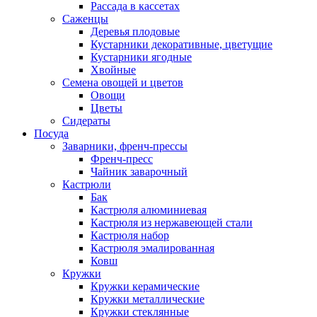
Рассада в кассетах
Саженцы
Деревья плодовые
Кустарники декоративные, цветущие
Кустарники ягодные
Хвойные
Семена овощей и цветов
Овощи
Цветы
Сидераты
Посуда
Заварники, френч-прессы
Френч-пресс
Чайник заварочный
Кастрюли
Бак
Кастрюля алюминиевая
Кастрюля из нержавеющей стали
Кастрюля набор
Кастрюля эмалированная
Ковш
Кружки
Кружки керамические
Кружки металлические
Кружки стеклянные