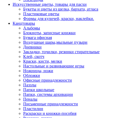
Искусственные цветы, товары для пасхи
Букеты и цветы из шелка, бархата, атласа
Пластиковые цветы
Формы для куличей, краски, наклейки.
Канцтовары
Альбомы
Блокноты, записные книжки
Бумага офисная
Воздушные шары,мыльные пузыри
Дневники
Закладки, точилки, резинки стирательные
Клей, скотч
Краски, кисти, мелки
Настольные и развивающие игры
Ножницы, ножи
Обложки
Офисные принадлежности
Паззлы
Папки школьные
Папки, системы архивации
Пеналы
Письменные принадлежности
Пластилин
Раскраски и книжки-пособия