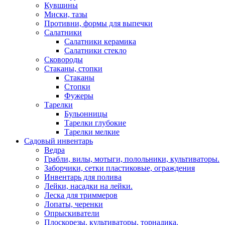
Кувшины
Миски, тазы
Противни, формы для выпечки
Салатники
Салатники керамика
Салатники стекло
Сковороды
Стаканы, стопки
Стаканы
Стопки
Фужеры
Тарелки
Бульонницы
Тарелки глубокие
Тарелки мелкие
Садовый инвентарь
Ведра
Грабли, вилы, мотыги, полольники, культиваторы.
Заборчики, сетки пластиковые, ограждения
Инвентарь для полива
Лейки, насадки на лейки.
Леска для триммеров
Лопаты, черенки
Опрыскиватели
Плоскорезы, культиваторы, торнадика.