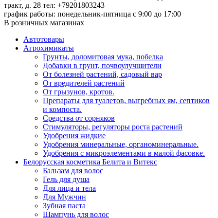
тракт, д. 28
тел: +79201803243
график работы: понедельник-пятница с 9:00 до 17:00
В розничных магазинах
Автотовары
Агрохимикаты
Грунты, доломитовая мука, побелка
Добавки в грунт, почвоулучшители
От болезней растений, садовый вар
От вредителей растений
От грызунов, кротов.
Препараты для туалетов, выгребных ям, септиков
и компоста.
Средства от сорняков
Стимуляторы, регуляторы роста растений
Удобрения жидкие
Удобрения минеральные, органоминеральные.
Удобрения с микроэлементами в малой фасовке.
Белорусская косметика Белита и Витекс
Бальзам для волос
Гель для душа
Для лица и тела
Для Мужчин
Зубная паста
Шампунь для волос