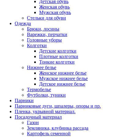
Детская обувь
Женская обувь
Мужская обувь
Стельки для обуви
Одежда
Брюки, лосины
Варежки, перчатки
Головные уборы
Колготки
Детские колготки
Плотные колготки
Тонкие колготки
Нижнее белье
Женское нижнее белье
Мужское нижнее белье
Детское нижнее белье
Термобелье
Футболки, туники
Парники
Парниковые дуги, шпалеры, опоры и пр.
Пленка, укрывной материал.
Посадочный материал
Газон
Земляника, клубника рассада
Картофель семенной