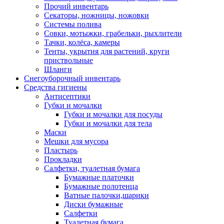
Прочий инвентарь
Секаторы, ножницы, ножовки
Системы полива
Совки, мотыжки, грабельки, рыхлители
Тачки, колёса, камеры
Тенты, укрытия для растений, круги
приствольные
Шланги
Снегоуборочный инвентарь
Средства гигиены
Антисептики
Губки и мочалки
Губки и мочалки для посуды
Губки и мочалки для тела
Маски
Мешки для мусора
Пластырь
Прокладки
Салфетки, туалетная бумага
Бумажные платочки
Бумажные полотенца
Ватные палочки,шарики
Диски бумажные
Салфетки
Туалетная бумага