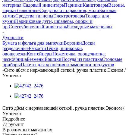
материал.
Садовый инвентарь
Парники
Канцтовары
Вазоны,
ящики балконные
Средства от тараканов, моли
Бытовая
химия
Средства гигиены
Электротовары
Товары для
кухни
Парниковые дуги, шпалеры, опоры и
пр.
Снегоуборочный инвентарь
Расходные материалы
-
Дуршлаги
Бумага и фольга для выпечки
Воронки
Доски
разделочные
Емкости
Терки, шинковки,
овощерезки
Контейнеры
Ножеточка, овощечистка,
чесночница
Безмены
Ершики
Посуда из пластика
Столовые
приборы
Пакеты для хранения и заморозки продуктов
-
Сито д8см с нержавеющей сеткой, ручка пластик Эконом /
Умничка
Сито д8см с нержавеющей сеткой, ручка пластик Эконом /
Умничка
Подробнее
77
руб.
/шт
В розничных магазинах