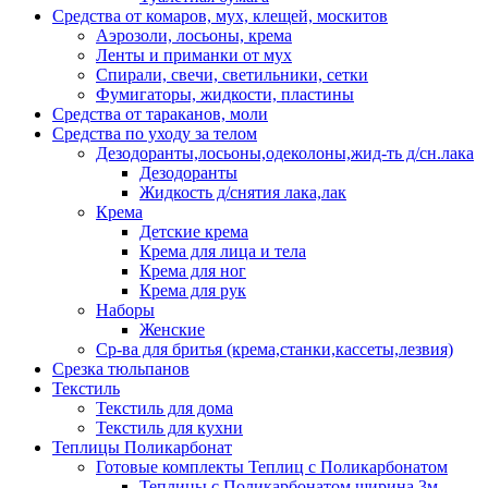
Средства от комаров, мух, клещей, москитов
Аэрозоли, лосьоны, крема
Ленты и приманки от мух
Спирали, свечи, светильники, сетки
Фумигаторы, жидкости, пластины
Средства от тараканов, моли
Средства по уходу за телом
Дезодоранты,лосьоны,одеколоны,жид-ть д/сн.лака
Дезодоранты
Жидкость д/снятия лака,лак
Крема
Детские крема
Крема для лица и тела
Крема для ног
Крема для рук
Наборы
Женские
Ср-ва для бритья (крема,станки,кассеты,лезвия)
Срезка тюльпанов
Текстиль
Текстиль для дома
Текстиль для кухни
Теплицы Поликарбонат
Готовые комплекты Теплиц с Поликарбонатом
Теплицы с Поликарбонатом ширина 3м