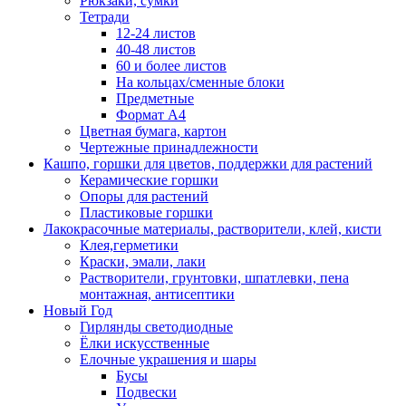
Рюкзаки, сумки
Тетради
12-24 листов
40-48 листов
60 и более листов
На кольцах/сменные блоки
Предметные
Формат А4
Цветная бумага, картон
Чертежные принадлежности
Кашпо, горшки для цветов, поддержки для растений
Керамические горшки
Опоры для растений
Пластиковые горшки
Лакокрасочные материалы, растворители, клей, кисти
Клея,герметики
Краски, эмали, лаки
Растворители, грунтовки, шпатлевки, пена
монтажная, антисептики
Новый Год
Гирлянды светодиодные
Ёлки искусственные
Елочные украшения и шары
Бусы
Подвески