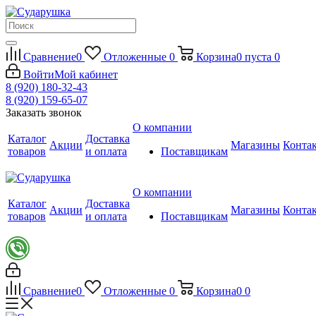
Сравнение
0
Отложенные
0
Корзина
0
пуста
0
Войти
Мой кабинет
8 (920) 180-32-43
8 (920) 159-65-07
Заказать звонок
О компании
Каталог
Доставка
Акции
Магазины
Конта
товаров
и оплата
Поставщикам
О компании
Каталог
Доставка
Акции
Магазины
Конта
товаров
и оплата
Поставщикам
Сравнение
0
Отложенные
0
Корзина
0
0