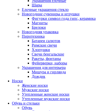
Украшения елочные
Шары
Елочные украшения стекло
Новогодние сувениры и игрушки
Фигурки символ года гипс, керамика
Магниты
Брелоки
Новогодняя упаковка
Пиротехника
Батареи салютов
Римские свечи
Хлопушки
Свечи бенгальские
Ракеты, фонтаны
Фейерверки, наборы
Украшения для интерьера
Мишура и гирлянда
Дождик
Носки
Женские носки
Мужские носки
Утепленные женские носки
Утепленные мужские носки
Обувь и стельки
Обувь