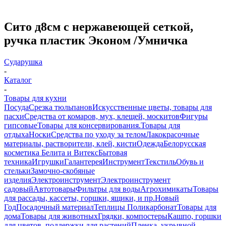
Сито д8см с нержавеющей сеткой,
ручка пластик Эконом /Умничка
Сударушка
-
Каталог
-
Товары для кухни
Посуда
Срезка тюльпанов
Искусственные цветы, товары для
пасхи
Средства от комаров, мух, клещей, москитов
Фигуры
гипсовые
Товары для консервирования.
Товары для
отдыха
Носки
Средства по уходу за телом
Лакокрасочные
материалы, растворители, клей, кисти
Одежда
Белорусская
косметика Белита и Витекс
Бытовая
техника
Игрушки
Галантерея
Инструмент
Текстиль
Обувь и
стельки
Замочно-скобяные
изделия
Электроинструмент
Электроинструмент
садовый
Автотовары
Фильтры для воды
Агрохимикаты
Товары
для рассады, кассеты, горшки, ящики, и пр.
Новый
Год
Посадочный материал
Теплицы Поликарбонат
Товары для
дома
Товары для животных
Грядки, компостеры
Кашпо, горшки
для цветов, поддержки для растений
Пленка, укрывной