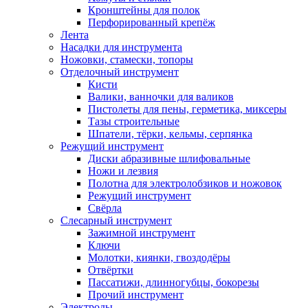
Кронштейны для полок
Перфорированный крепёж
Лента
Насадки для инструмента
Ножовки, стамески, топоры
Отделочный инструмент
Кисти
Валики, ванночки для валиков
Пистолеты для пены, герметика, миксеры
Тазы строительные
Шпатели, тёрки, кельмы, серпянка
Режущий инструмент
Диски абразивные шлифовальные
Ножи и лезвия
Полотна для электролобзиков и ножовок
Режущий инструмент
Свёрла
Слесарный инструмент
Зажимной инструмент
Ключи
Молотки, киянки, гвоздодёры
Отвёртки
Пассатижи, длинногубцы, бокорезы
Прочий инструмент
Электроды