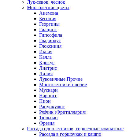
Лук-севок, чеснок
Многолетние цветы
Анемона
Бегония
Георгины
Гиацинт
Гипсофила
Гладиолус
Глоксиния
Иксия
Калла
Крокус
Лиатрис
Лилия
Луковичные Прочие
Многолетники прочие
Мускари
Нарцисс
Пион
Ранункулюс
Рябчик (Фритиллярия)
Тюльпан
Фрезия
Рассада однолетников, горшечные комнатные
Рассада в горшочках и кашпо