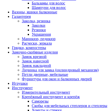
Бальзамы для волос
Шампуни для волос
Вазоны, ящики балконные
Галантерея
Заколка, резинка
Заколки
Резинки
Украшения
Маникюр, педикюр
Расчески, зеркала
Грядки, компостеры
Замочно-скобяные изделия
Замок врезной
Замок навесной
Замок накладной
Личинка для замка (цилиндровый механизм)
Петли дверные, мебельные
Фурнитура для окон и балконных дверей
Игрушки
Инструмент
Измерительный инструмент
Крепёжный инструмент и крепёж
Саморезы
Скобы для мебельных степлеров и степлеры
Хомуты и стяжки