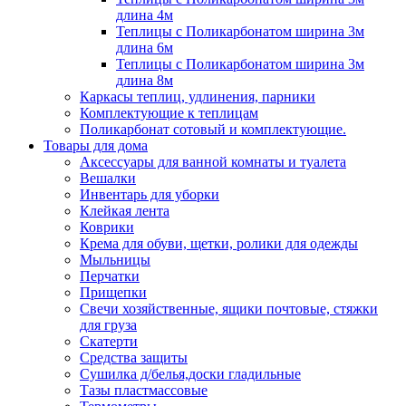
длина 4м
Теплицы с Поликарбонатом ширина 3м
длина 6м
Теплицы с Поликарбонатом ширина 3м
длина 8м
Каркасы теплиц, удлинения, парники
Комплектующие к теплицам
Поликарбонат сотовый и комплектующие.
Товары для дома
Аксессуары для ванной комнаты и туалета
Вешалки
Инвентарь для уборки
Клейкая лента
Коврики
Крема для обуви, щетки, ролики для одежды
Мыльницы
Перчатки
Прищепки
Свечи хозяйственные, ящики почтовые, стяжки
для груза
Скатерти
Средства защиты
Сушилка д/белья,доски гладильные
Тазы пластмассовые