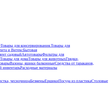
е
Товары для консервирования.
Товары для
лита и Витекс
Бытовая
ент садовый
Автотовары
Фильтры для
Товары для дома
Товары для животных
Грядки,
овары
Вазоны, ящики балконные
Средства от тараканов,
й инвентарь
Расходные материалы
стка, чесночница
Безмены
Ершики
Посуда из пластика
Столовые