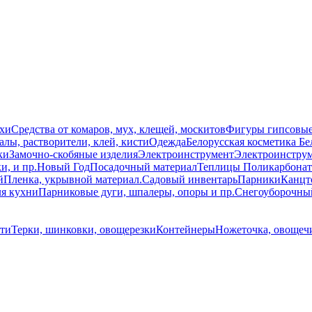
схи
Средства от комаров, мух, клещей, москитов
Фигуры гипсовы
лы, растворители, клей, кисти
Одежда
Белорусская косметика Бе
ки
Замочно-скобяные изделия
Электроинструмент
Электроинструм
и, и пр.
Новый Год
Посадочный материал
Теплицы Поликарбонат
й
Пленка, укрывной материал.
Садовый инвентарь
Парники
Канцт
ля кухни
Парниковые дуги, шпалеры, опоры и пр.
Снегоуборочны
ти
Терки, шинковки, овощерезки
Контейнеры
Ножеточка, овощечи