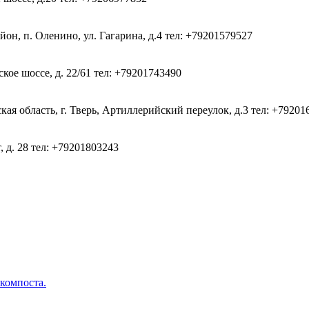
он, п. Оленино, ул. Гагарина, д.4
тел: +79201579527
кое шоссе, д. 22/61
тел: +79201743490
ая область, г. Тверь, Артиллерийский переулок, д.3
тел: +79201
, д. 28
тел: +79201803243
 компоста.