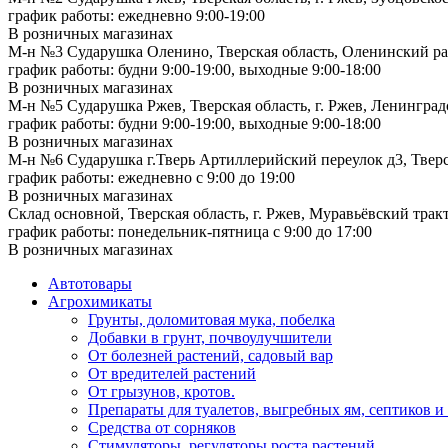
график работы: ежедневно 9:00-19:00
В розничных магазинах
М-н №3 Сударушка Оленино, Тверская область, Оленинский рай
график работы: будни 9:00-19:00, выходные 9:00-18:00
В розничных магазинах
М-н №5 Сударушка Ржев, Тверская область, г. Ржев, Ленинградс
график работы: будни 9:00-19:00, выходные 9:00-18:00
В розничных магазинах
М-н №6 Сударушка г.Тверь Артиллерийский переулок д3, Тверск
график работы: ежедневно с 9:00 до 19:00
В розничных магазинах
Склад основной, Тверская область, г. Ржев, Муравьёвский тракт
график работы: понедельник-пятница с 9:00 до 17:00
В розничных магазинах
Автотовары
Агрохимикаты
Грунты, доломитовая мука, побелка
Добавки в грунт, почвоулучшители
От болезней растений, садовый вар
От вредителей растений
От грызунов, кротов.
Препараты для туалетов, выгребных ям, септиков и
Средства от сорняков
Стимуляторы, регуляторы роста растений