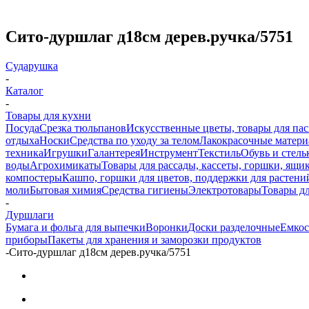
Сито-дуршлаг д18см дерев.ручка/5751
Сударушка
-
Каталог
-
Товары для кухни
Посуда
Срезка тюльпанов
Искусственные цветы, товары для па
отдыха
Носки
Средства по уходу за телом
Лакокрасочные материа
техника
Игрушки
Галантерея
Инструмент
Текстиль
Обувь и стель
воды
Агрохимикаты
Товары для рассады, кассеты, горшки, ящик
компостеры
Кашпо, горшки для цветов, поддержки для растени
моли
Бытовая химия
Средства гигиены
Электротовары
Товары д
-
Дуршлаги
Бумага и фольга для выпечки
Воронки
Доски разделочные
Емкос
приборы
Пакеты для хранения и заморозки продуктов
-
Сито-дуршлаг д18см дерев.ручка/5751