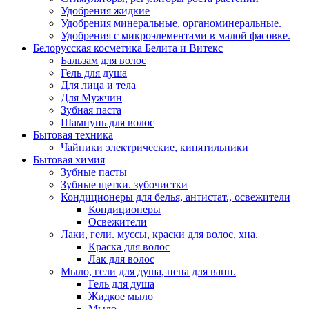
Удобрения жидкие
Удобрения минеральные, органоминеральные.
Удобрения с микроэлементами в малой фасовке.
Белорусская косметика Белита и Витекс
Бальзам для волос
Гель для душа
Для лица и тела
Для Мужчин
Зубная паста
Шампунь для волос
Бытовая техника
Чайники электрические, кипятильники
Бытовая химия
Зубные пасты
Зубные щетки. зубочистки
Кондиционеры для белья, антистат., освежители
Кондиционеры
Освежители
Лаки, гели. муссы, краски для волос, хна.
Краска для волос
Лак для волос
Мыло, гели для душа, пена для ванн.
Гель для душа
Жидкое мыло
Мыло