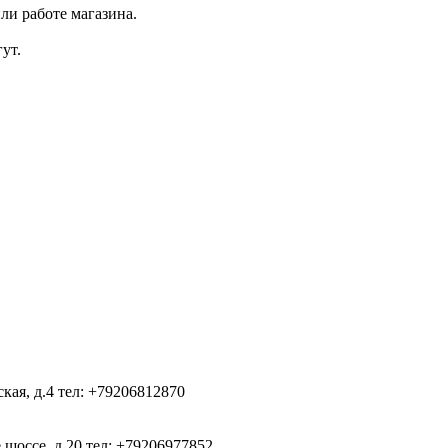
ли работе магазина.
ут.
ская, д.4
тел: +79206812870
 шоссе, д.20
тел: +79206977852