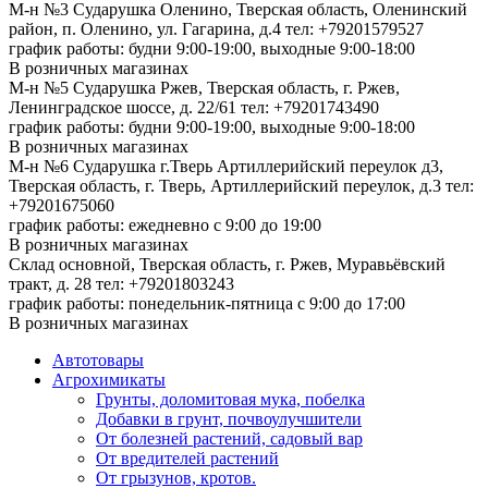
М-н №3 Сударушка Оленино, Тверская область, Оленинский
район, п. Оленино, ул. Гагарина, д.4
тел: +79201579527
график работы: будни 9:00-19:00, выходные 9:00-18:00
В розничных магазинах
М-н №5 Сударушка Ржев, Тверская область, г. Ржев,
Ленинградское шоссе, д. 22/61
тел: +79201743490
график работы: будни 9:00-19:00, выходные 9:00-18:00
В розничных магазинах
М-н №6 Сударушка г.Тверь Артиллерийский переулок д3,
Тверская область, г. Тверь, Артиллерийский переулок, д.3
тел:
+79201675060
график работы: ежедневно с 9:00 до 19:00
В розничных магазинах
Склад основной, Тверская область, г. Ржев, Муравьёвский
тракт, д. 28
тел: +79201803243
график работы: понедельник-пятница с 9:00 до 17:00
В розничных магазинах
Автотовары
Агрохимикаты
Грунты, доломитовая мука, побелка
Добавки в грунт, почвоулучшители
От болезней растений, садовый вар
От вредителей растений
От грызунов, кротов.