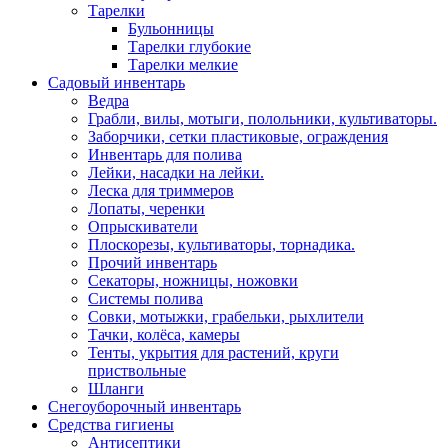
Тарелки
Бульонницы
Тарелки глубокие
Тарелки мелкие
Садовый инвентарь
Ведра
Грабли, вилы, мотыги, полольники, культиваторы.
Заборчики, сетки пластиковые, ограждения
Инвентарь для полива
Лейки, насадки на лейки.
Леска для триммеров
Лопаты, черенки
Опрыскиватели
Плоскорезы, культиваторы, торнадика.
Прочий инвентарь
Секаторы, ножницы, ножовки
Системы полива
Совки, мотыжки, грабельки, рыхлители
Тачки, колёса, камеры
Тенты, укрытия для растений, круги
приствольные
Шланги
Снегоуборочный инвентарь
Средства гигиены
Антисептики