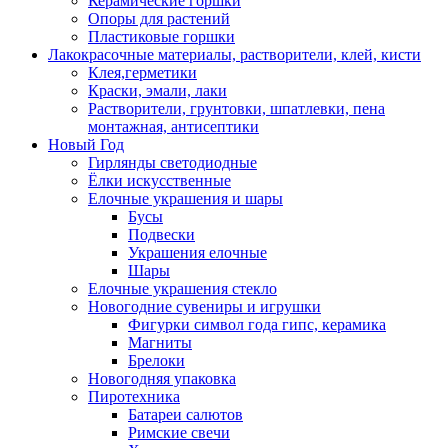
Керамические горшки
Опоры для растений
Пластиковые горшки
Лакокрасочные материалы, растворители, клей, кисти
Клея,герметики
Краски, эмали, лаки
Растворители, грунтовки, шпатлевки, пена
монтажная, антисептики
Новый Год
Гирлянды светодиодные
Ёлки искусственные
Елочные украшения и шары
Бусы
Подвески
Украшения елочные
Шары
Елочные украшения стекло
Новогодние сувениры и игрушки
Фигурки символ года гипс, керамика
Магниты
Брелоки
Новогодняя упаковка
Пиротехника
Батареи салютов
Римские свечи