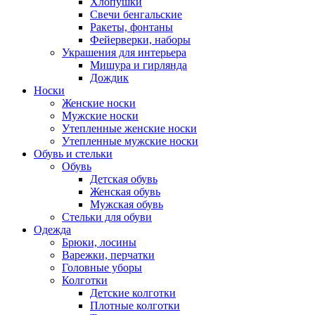
Хлопушки
Свечи бенгальские
Ракеты, фонтаны
Фейерверки, наборы
Украшения для интерьера
Мишура и гирлянда
Дождик
Носки
Женские носки
Мужские носки
Утепленные женские носки
Утепленные мужские носки
Обувь и стельки
Обувь
Детская обувь
Женская обувь
Мужская обувь
Стельки для обуви
Одежда
Брюки, лосины
Варежки, перчатки
Головные уборы
Колготки
Детские колготки
Плотные колготки