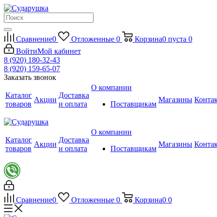
Сравнение
0
Отложенные
0
Корзина
0
пуста
0
Войти
Мой кабинет
8 (920) 180-32-43
8 (920) 159-65-07
Заказать звонок
О компании
Каталог
Доставка
Акции
Магазины
Конта
товаров
и оплата
Поставщикам
О компании
Каталог
Доставка
Акции
Магазины
Конта
товаров
и оплата
Поставщикам
Сравнение
0
Отложенные
0
Корзина
0
0