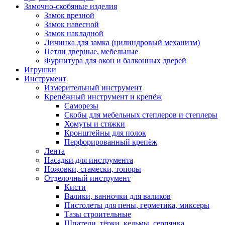
Замочно-скобяные изделия
Замок врезной
Замок навесной
Замок накладной
Личинка для замка (цилиндровый механизм)
Петли дверные, мебельные
Фурнитура для окон и балконных дверей
Игрушки
Инструмент
Измерительный инструмент
Крепёжный инструмент и крепёж
Саморезы
Скобы для мебельных степлеров и степлеры
Хомуты и стяжки
Кронштейны для полок
Перфорированный крепёж
Лента
Насадки для инструмента
Ножовки, стамески, топоры
Отделочный инструмент
Кисти
Валики, ванночки для валиков
Пистолеты для пены, герметика, миксеры
Тазы строительные
Шпатели, тёрки, кельмы, серпянка