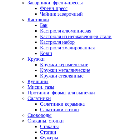
Заварники, френч-прессы
Френч-пресс
Чайник заварочный
Кастрюли
Бак
Кастрюля алюминиевая
Кастрюля из нержавеющей стали
Кастрюля набор
Кастрюля эмалированная
Ковш
Кружки
Кружки керамические
Кружки металлические
Кружки стеклянные
Кувшины
Миски, тазы
Противни, формы для выпечки
Салатники
Салатники керамика
Салатники стекло
Сковороды
Стаканы, стопки
Стаканы
Стопки
Фужеры