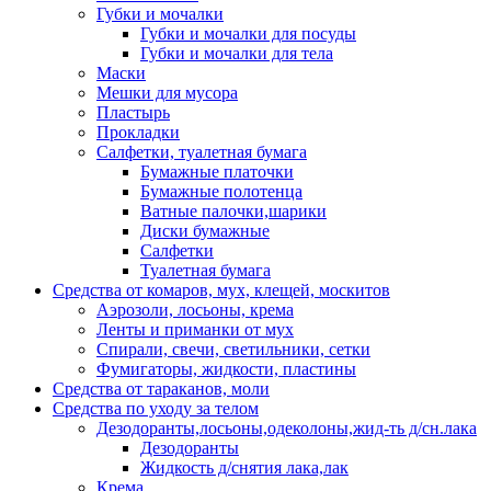
Губки и мочалки
Губки и мочалки для посуды
Губки и мочалки для тела
Маски
Мешки для мусора
Пластырь
Прокладки
Салфетки, туалетная бумага
Бумажные платочки
Бумажные полотенца
Ватные палочки,шарики
Диски бумажные
Салфетки
Туалетная бумага
Средства от комаров, мух, клещей, москитов
Аэрозоли, лосьоны, крема
Ленты и приманки от мух
Спирали, свечи, светильники, сетки
Фумигаторы, жидкости, пластины
Средства от тараканов, моли
Средства по уходу за телом
Дезодоранты,лосьоны,одеколоны,жид-ть д/сн.лака
Дезодоранты
Жидкость д/снятия лака,лак
Крема