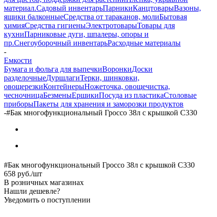
материал.
Садовый инвентарь
Парники
Канцтовары
Вазоны,
ящики балконные
Средства от тараканов, моли
Бытовая
химия
Средства гигиены
Электротовары
Товары для
кухни
Парниковые дуги, шпалеры, опоры и
пр.
Снегоуборочный инвентарь
Расходные материалы
-
Емкости
Бумага и фольга для выпечки
Воронки
Доски
разделочные
Дуршлаги
Терки, шинковки,
овощерезки
Контейнеры
Ножеточка, овощечистка,
чесночница
Безмены
Ершики
Посуда из пластика
Столовые
приборы
Пакеты для хранения и заморозки продуктов
-
#Бак многофункциональный Гроссо 38л с крышкой С330
#Бак многофункциональный Гроссо 38л с крышкой С330
658
руб.
/шт
В розничных магазинах
Нашли дешевле?
Уведомить о поступлении