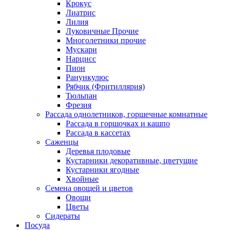
Крокус
Лиатрис
Лилия
Луковичные Прочие
Многолетники прочие
Мускари
Нарцисс
Пион
Ранункулюс
Рябчик (Фритиллярия)
Тюльпан
Фрезия
Рассада однолетников, горшечные комнатные
Рассада в горшочках и кашпо
Рассада в кассетах
Саженцы
Деревья плодовые
Кустарники декоративные, цветущие
Кустарники ягодные
Хвойные
Семена овощей и цветов
Овощи
Цветы
Сидераты
Посуда