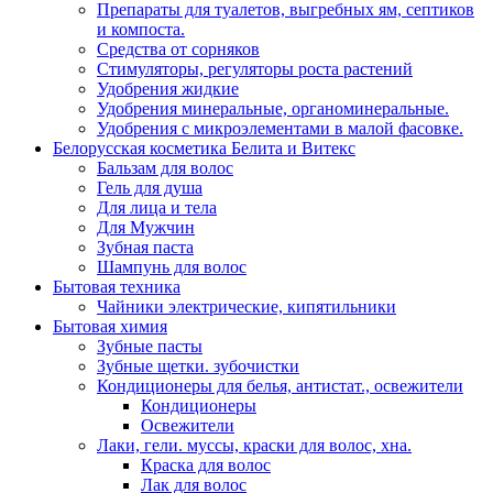
Препараты для туалетов, выгребных ям, септиков
и компоста.
Средства от сорняков
Стимуляторы, регуляторы роста растений
Удобрения жидкие
Удобрения минеральные, органоминеральные.
Удобрения с микроэлементами в малой фасовке.
Белорусская косметика Белита и Витекс
Бальзам для волос
Гель для душа
Для лица и тела
Для Мужчин
Зубная паста
Шампунь для волос
Бытовая техника
Чайники электрические, кипятильники
Бытовая химия
Зубные пасты
Зубные щетки. зубочистки
Кондиционеры для белья, антистат., освежители
Кондиционеры
Освежители
Лаки, гели. муссы, краски для волос, хна.
Краска для волос
Лак для волос