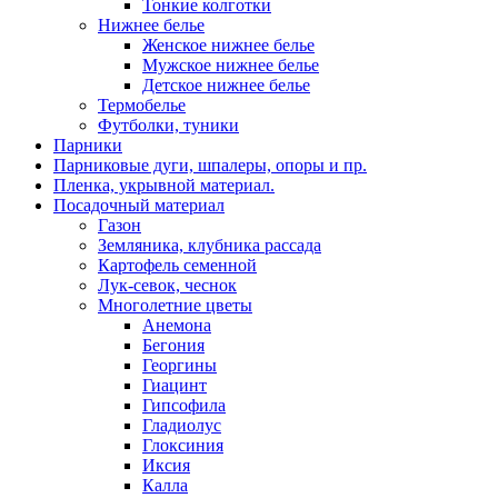
Тонкие колготки
Нижнее белье
Женское нижнее белье
Мужское нижнее белье
Детское нижнее белье
Термобелье
Футболки, туники
Парники
Парниковые дуги, шпалеры, опоры и пр.
Пленка, укрывной материал.
Посадочный материал
Газон
Земляника, клубника рассада
Картофель семенной
Лук-севок, чеснок
Многолетние цветы
Анемона
Бегония
Георгины
Гиацинт
Гипсофила
Гладиолус
Глоксиния
Иксия
Калла