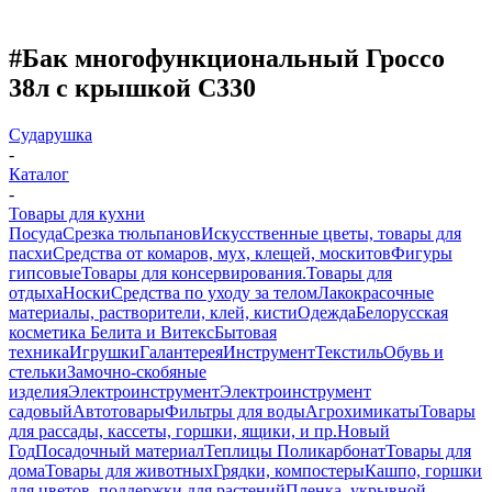
#Бак многофункциональный Гроссо
38л с крышкой С330
Сударушка
-
Каталог
-
Товары для кухни
Посуда
Срезка тюльпанов
Искусственные цветы, товары для
пасхи
Средства от комаров, мух, клещей, москитов
Фигуры
гипсовые
Товары для консервирования.
Товары для
отдыха
Носки
Средства по уходу за телом
Лакокрасочные
материалы, растворители, клей, кисти
Одежда
Белорусская
косметика Белита и Витекс
Бытовая
техника
Игрушки
Галантерея
Инструмент
Текстиль
Обувь и
стельки
Замочно-скобяные
изделия
Электроинструмент
Электроинструмент
садовый
Автотовары
Фильтры для воды
Агрохимикаты
Товары
для рассады, кассеты, горшки, ящики, и пр.
Новый
Год
Посадочный материал
Теплицы Поликарбонат
Товары для
дома
Товары для животных
Грядки, компостеры
Кашпо, горшки
для цветов, поддержки для растений
Пленка, укрывной