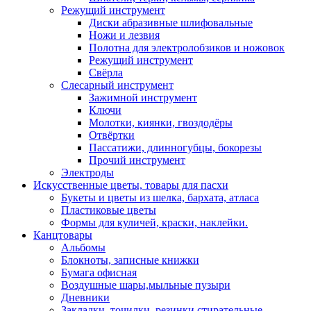
Режущий инструмент
Диски абразивные шлифовальные
Ножи и лезвия
Полотна для электролобзиков и ножовок
Режущий инструмент
Свёрла
Слесарный инструмент
Зажимной инструмент
Ключи
Молотки, киянки, гвоздодёры
Отвёртки
Пассатижи, длинногубцы, бокорезы
Прочий инструмент
Электроды
Искусственные цветы, товары для пасхи
Букеты и цветы из шелка, бархата, атласа
Пластиковые цветы
Формы для куличей, краски, наклейки.
Канцтовары
Альбомы
Блокноты, записные книжки
Бумага офисная
Воздушные шары,мыльные пузыри
Дневники
Закладки, точилки, резинки стирательные