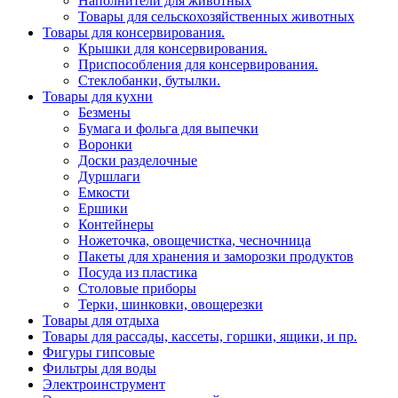
Наполнители для животных
Товары для сельскохозяйственных животных
Товары для консервирования.
Крышки для консервирования.
Приспособления для консервирования.
Стеклобанки, бутылки.
Товары для кухни
Безмены
Бумага и фольга для выпечки
Воронки
Доски разделочные
Дуршлаги
Емкости
Ершики
Контейнеры
Ножеточка, овощечистка, чесночница
Пакеты для хранения и заморозки продуктов
Посуда из пластика
Столовые приборы
Терки, шинковки, овощерезки
Товары для отдыха
Товары для рассады, кассеты, горшки, ящики, и пр.
Фигуры гипсовые
Фильтры для воды
Электроинструмент