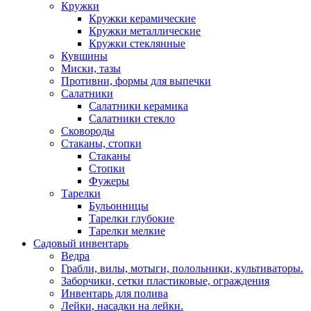
Кружки
Кружки керамические
Кружки металлические
Кружки стеклянные
Кувшины
Миски, тазы
Противни, формы для выпечки
Салатники
Салатники керамика
Салатники стекло
Сковороды
Стаканы, стопки
Стаканы
Стопки
Фужеры
Тарелки
Бульонницы
Тарелки глубокие
Тарелки мелкие
Садовый инвентарь
Ведра
Грабли, вилы, мотыги, полольники, культиваторы.
Заборчики, сетки пластиковые, ограждения
Инвентарь для полива
Лейки, насадки на лейки.