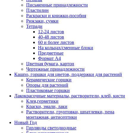
Письменные принадлежности
Пластилин
Раскраски и книжки-пособия
Рюкзаки, сумки
Тетради
12-24 листов
40-48 листов
60 и более листов
На кольцах/сменные блоки
Предметные
Формат А4
Цветная бумага, картон
Чертежные принадлежности
Кашпо, горшки для цветов, поддержки для растений
Керамические горшки
Опоры для растений
Пластиковые горшки
Лакокрасочные материалы, растворители, клей, кисти
Клея,герметики
Краски, эмали, лаки
Растворители, грунтовки, шпатлевки, пена
монтажная, антисептики
Новый Год
Гирлянды светодиодные