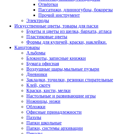
Отвёртки
Пассатижи, длинногубцы, бокорезы
Прочий инструмент
Электроды
Искусственные цветы, товары для пасхи
Букеты и цветы из шелка, бархата, атласа
Пластиковые цветы
Формы для куличей, краски, наклейки.
Канцтовары
Альбомы
Блокноты, записные книжки
Бумага офисная
Воздушные шары,мыльные пузыри
Дневники
Закладки, точилки, резинки стирательные
Клей, скотч
Краски, кисти, мелки
Настольные и развивающие игры
Ножницы, ножи
Обложки
Офисные принадлежности
Паззлы
Папки школьные
Папки, системы архивации
Пеналы