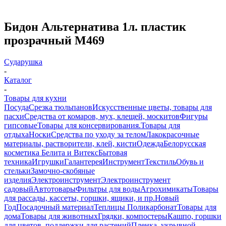
Бидон Альтернатива 1л. пластик
прозрачный М469
Сударушка
-
Каталог
-
Товары для кухни
Посуда
Срезка тюльпанов
Искусственные цветы, товары для
пасхи
Средства от комаров, мух, клещей, москитов
Фигуры
гипсовые
Товары для консервирования.
Товары для
отдыха
Носки
Средства по уходу за телом
Лакокрасочные
материалы, растворители, клей, кисти
Одежда
Белорусская
косметика Белита и Витекс
Бытовая
техника
Игрушки
Галантерея
Инструмент
Текстиль
Обувь и
стельки
Замочно-скобяные
изделия
Электроинструмент
Электроинструмент
садовый
Автотовары
Фильтры для воды
Агрохимикаты
Товары
для рассады, кассеты, горшки, ящики, и пр.
Новый
Год
Посадочный материал
Теплицы Поликарбонат
Товары для
дома
Товары для животных
Грядки, компостеры
Кашпо, горшки
для цветов, поддержки для растений
Пленка, укрывной