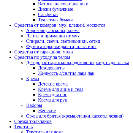
Ватные палочки,шарики
Диски бумажные
Салфетки
Туалетная бумага
Средства от комаров, мух, клещей, москитов
Аэрозоли, лосьоны, крема
Ленты и приманки от мух
Спирали, свечи, светильники, сетки
Фумигаторы, жидкости, пластины
Средства от тараканов, моли
Средства по уходу за телом
Дезодоранты,лосьоны,одеколоны,жид-ть д/сн.лака
Дезодоранты
Жидкость д/снятия лака,лак
Крема
Детские крема
Крема для лица и тела
Крема для ног
Крема для рук
Наборы
Женские
Ср-ва для бритья (крема,станки,кассеты,лезвия)
Срезка тюльпанов
Текстиль
Текстиль для дома