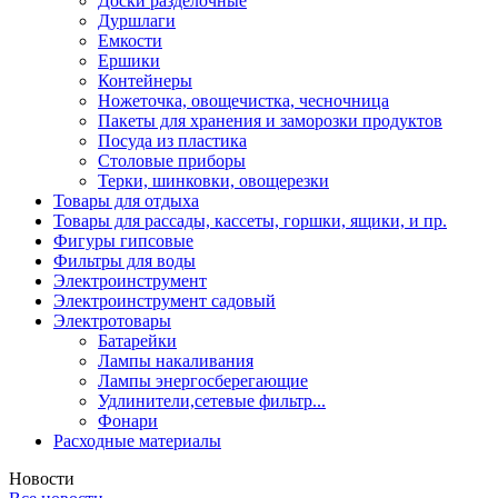
Доски разделочные
Дуршлаги
Емкости
Ершики
Контейнеры
Ножеточка, овощечистка, чесночница
Пакеты для хранения и заморозки продуктов
Посуда из пластика
Столовые приборы
Терки, шинковки, овощерезки
Товары для отдыха
Товары для рассады, кассеты, горшки, ящики, и пр.
Фигуры гипсовые
Фильтры для воды
Электроинструмент
Электроинструмент садовый
Электротовары
Батарейки
Лампы накаливания
Лампы энергосберегающие
Удлинители,сетевые фильтр...
Фонари
Расходные материалы
Новости