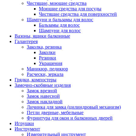
Чистящие, моющие средства
Моющие средства для посуды
Чистящие средства для поверхностей
Шампуни и бальзамы для волос
Бальзамы для волос
Шампуни для волос
Вазоны, ящики балконные
Галантерея
Заколка, резинка
Заколки
Резинки
Украшения
Маникюр, педикюр
Расчески, зеркала
Грядки, компостеры
Замочно-скобяные изделия
Замок врезной
Замок навесной
Замок накладной
Личинка для замка (цилиндровый механизм)
Петли дверные, мебельные
Фурнитура для окон и балконных дверей
Игрушки
Инструмент
Измерительный инструмент