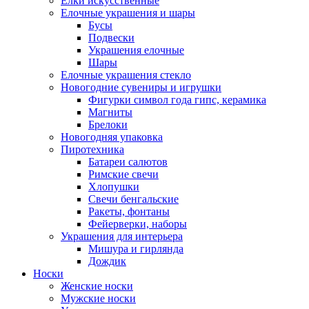
Ёлки искусственные
Елочные украшения и шары
Бусы
Подвески
Украшения елочные
Шары
Елочные украшения стекло
Новогодние сувениры и игрушки
Фигурки символ года гипс, керамика
Магниты
Брелоки
Новогодняя упаковка
Пиротехника
Батареи салютов
Римские свечи
Хлопушки
Свечи бенгальские
Ракеты, фонтаны
Фейерверки, наборы
Украшения для интерьера
Мишура и гирлянда
Дождик
Носки
Женские носки
Мужские носки