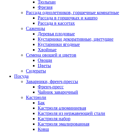
Тюльпан
Фрезия
Рассада однолетников, горшечные комнатные
Рассада в горшочках и кашпо
Рассада в кассетах
Саженцы
Деревья плодовые
Кустарники декоративные, цветущие
Кустарники ягодные
Хвойные
Семена овощей и цветов
Овощи
Цветы
Сидераты
Посуда
Заварники, френч-прессы
Френч-пресс
Чайник заварочный
Кастрюли
Бак
Кастрюля алюминиевая
Кастрюля из нержавеющей стали
Кастрюля набор
Кастрюля эмалированная
Ковш