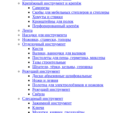
Крепёжный инструмент и крепёж
Саморезы
Скобы для мебельных степлеров и степлеры
Хомуты и стяжки
Кронштейны для полок
Перфорированный крепёж
Лента
Насадки для инструмента
Ножовки, стамески, топоры
Отделочный инструмент
Кисти
Валики, ванночки для валиков
Пистолеты для пены, герметика, миксеры
Тазы строительные
Шпатели, тёрки, кельмы, серпянка
Режущий инструмент
Диски абразивные шлифовальные
Ножи и лезвия
Полотна для электролобзиков и ножовок
Режущий инструмент
Свёрла
Слесарный инструмент
Зажимной инструмент
Ключи
Молотки, киянки, гвоздодёры