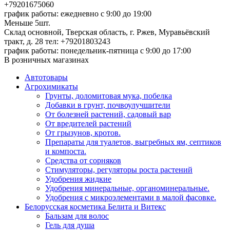
+79201675060
график работы: ежедневно с 9:00 до 19:00
Меньше 5шт.
Склад основной, Тверская область, г. Ржев, Муравьёвский
тракт, д. 28
тел: +79201803243
график работы: понедельник-пятница с 9:00 до 17:00
В розничных магазинах
Автотовары
Агрохимикаты
Грунты, доломитовая мука, побелка
Добавки в грунт, почвоулучшители
От болезней растений, садовый вар
От вредителей растений
От грызунов, кротов.
Препараты для туалетов, выгребных ям, септиков
и компоста.
Средства от сорняков
Стимуляторы, регуляторы роста растений
Удобрения жидкие
Удобрения минеральные, органоминеральные.
Удобрения с микроэлементами в малой фасовке.
Белорусская косметика Белита и Витекс
Бальзам для волос
Гель для душа