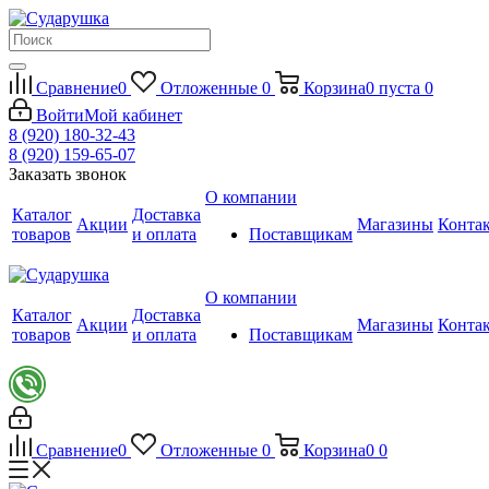
Сравнение
0
Отложенные
0
Корзина
0
пуста
0
Войти
Мой кабинет
8 (920) 180-32-43
8 (920) 159-65-07
Заказать звонок
О компании
Каталог
Доставка
Акции
Магазины
Конта
товаров
и оплата
Поставщикам
О компании
Каталог
Доставка
Акции
Магазины
Конта
товаров
и оплата
Поставщикам
Сравнение
0
Отложенные
0
Корзина
0
0