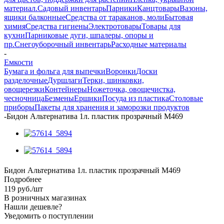
материал.
Садовый инвентарь
Парники
Канцтовары
Вазоны,
ящики балконные
Средства от тараканов, моли
Бытовая
химия
Средства гигиены
Электротовары
Товары для
кухни
Парниковые дуги, шпалеры, опоры и
пр.
Снегоуборочный инвентарь
Расходные материалы
-
Емкости
Бумага и фольга для выпечки
Воронки
Доски
разделочные
Дуршлаги
Терки, шинковки,
овощерезки
Контейнеры
Ножеточка, овощечистка,
чесночница
Безмены
Ершики
Посуда из пластика
Столовые
приборы
Пакеты для хранения и заморозки продуктов
-
Бидон Альтернатива 1л. пластик прозрачный М469
Бидон Альтернатива 1л. пластик прозрачный М469
Подробнее
119
руб.
/шт
В розничных магазинах
Нашли дешевле?
Уведомить о поступлении