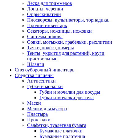
Леска для триммеров
Лопаты, черенки
Опрыскиватели
Плоскорезы, культиваторы, торнадика.
Прочий инвентарь
Секаторы, ножницы, ножовки
Системы полива
Совки, мотыжки, грабельки, рыхлители
Тачки, колёса, камеры
Тенты, укрытия для растений, круги
приствольные
Шланги
Снегоуборочный инвентарь
Средства гигиены
Антисептики
Губки и мочалки
Губки и мочалки для посуды
Губки и мочалки для тела
Маски
Мешки для мусора
Пластырь
Прокладки
Салфетки, туалетная бумага
Бумажные платочки
Бумажные полотенца