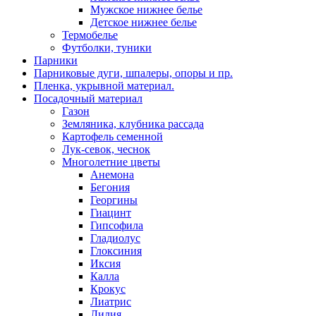
Мужское нижнее белье
Детское нижнее белье
Термобелье
Футболки, туники
Парники
Парниковые дуги, шпалеры, опоры и пр.
Пленка, укрывной материал.
Посадочный материал
Газон
Земляника, клубника рассада
Картофель семенной
Лук-севок, чеснок
Многолетние цветы
Анемона
Бегония
Георгины
Гиацинт
Гипсофила
Гладиолус
Глоксиния
Иксия
Калла
Крокус
Лиатрис
Лилия