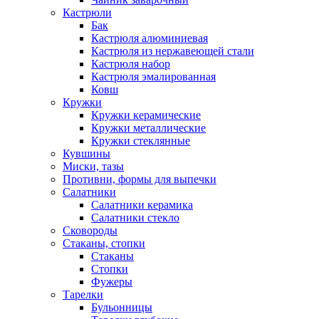
Кастрюли
Бак
Кастрюля алюминиевая
Кастрюля из нержавеющей стали
Кастрюля набор
Кастрюля эмалированная
Ковш
Кружки
Кружки керамические
Кружки металлические
Кружки стеклянные
Кувшины
Миски, тазы
Противни, формы для выпечки
Салатники
Салатники керамика
Салатники стекло
Сковороды
Стаканы, стопки
Стаканы
Стопки
Фужеры
Тарелки
Бульонницы