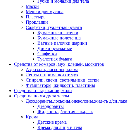
Губки и мочалки для тела
Маски
Мешки для мусора
Пластырь
Прокладки
Салфетки, туалетная бумага
Бумажные платочки
Бумажные полотенца
Ватные палочки,шарики
Диски бумажные
Салфетки
Туалетная бумага
Средства от комаров, мух, клещей, москитов
Аэрозоли, лосьоны, крема
Ленты и приманки от мух
Спирали, свечи, светильники, сетки
Фумигаторы, жидкости, пластины
Средства от тараканов, моли
Средства по уходу за телом
Дезодоранты,лосьоны,одеколоны,жид-ть д/сн.лака
Дезодоранты
Жидкость д/снятия лака,лак
Крема
Детские крема
Крема для лица и тела