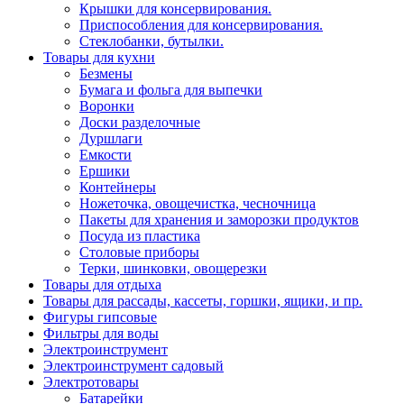
Крышки для консервирования.
Приспособления для консервирования.
Стеклобанки, бутылки.
Товары для кухни
Безмены
Бумага и фольга для выпечки
Воронки
Доски разделочные
Дуршлаги
Емкости
Ершики
Контейнеры
Ножеточка, овощечистка, чесночница
Пакеты для хранения и заморозки продуктов
Посуда из пластика
Столовые приборы
Терки, шинковки, овощерезки
Товары для отдыха
Товары для рассады, кассеты, горшки, ящики, и пр.
Фигуры гипсовые
Фильтры для воды
Электроинструмент
Электроинструмент садовый
Электротовары
Батарейки