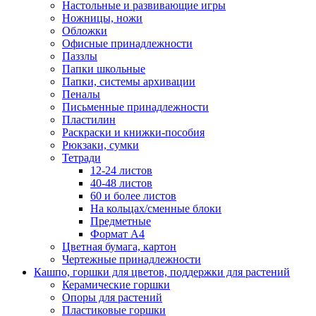
Настольные и развивающие игры
Ножницы, ножи
Обложки
Офисные принадлежности
Паззлы
Папки школьные
Папки, системы архивации
Пеналы
Письменные принадлежности
Пластилин
Раскраски и книжки-пособия
Рюкзаки, сумки
Тетради
12-24 листов
40-48 листов
60 и более листов
На кольцах/сменные блоки
Предметные
Формат А4
Цветная бумага, картон
Чертежные принадлежности
Кашпо, горшки для цветов, поддержки для растений
Керамические горшки
Опоры для растений
Пластиковые горшки