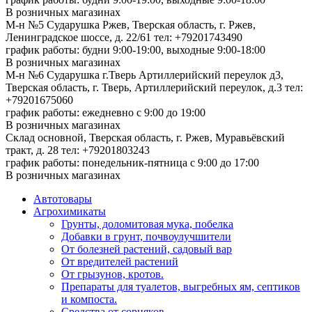
В розничных магазинах
М-н №5 Сударушка Ржев, Тверская область, г. Ржев,
Ленинградское шоссе, д. 22/61
тел: +79201743490
график работы: будни 9:00-19:00, выходные 9:00-18:00
В розничных магазинах
М-н №6 Сударушка г.Тверь Артиллерийский переулок д3,
Тверская область, г. Тверь, Артиллерийский переулок, д.3
тел:
+79201675060
график работы: ежедневно с 9:00 до 19:00
В розничных магазинах
Склад основной, Тверская область, г. Ржев, Муравьёвский
тракт, д. 28
тел: +79201803243
график работы: понедельник-пятница с 9:00 до 17:00
В розничных магазинах
Автотовары
Агрохимикаты
Грунты, доломитовая мука, побелка
Добавки в грунт, почвоулучшители
От болезней растений, садовый вар
От вредителей растений
От грызунов, кротов.
Препараты для туалетов, выгребных ям, септиков
и компоста.
Средства от сорняков