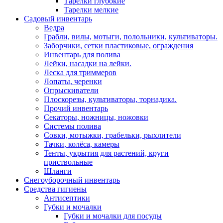
Тарелки глубокие
Тарелки мелкие
Садовый инвентарь
Ведра
Грабли, вилы, мотыги, полольники, культиваторы.
Заборчики, сетки пластиковые, ограждения
Инвентарь для полива
Лейки, насадки на лейки.
Леска для триммеров
Лопаты, черенки
Опрыскиватели
Плоскорезы, культиваторы, торнадика.
Прочий инвентарь
Секаторы, ножницы, ножовки
Системы полива
Совки, мотыжки, грабельки, рыхлители
Тачки, колёса, камеры
Тенты, укрытия для растений, круги
приствольные
Шланги
Снегоуборочный инвентарь
Средства гигиены
Антисептики
Губки и мочалки
Губки и мочалки для посуды