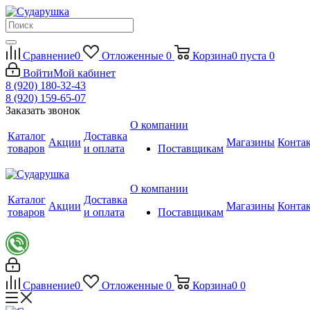
Сравнение
0
Отложенные
0
Корзина
0
пуста
0
Войти
Мой кабинет
8 (920) 180-32-43
8 (920) 159-65-07
Заказать звонок
О компании
Каталог
Доставка
Акции
Магазины
Конта
товаров
и оплата
Поставщикам
О компании
Каталог
Доставка
Акции
Магазины
Конта
товаров
и оплата
Поставщикам
Сравнение
0
Отложенные
0
Корзина
0
0