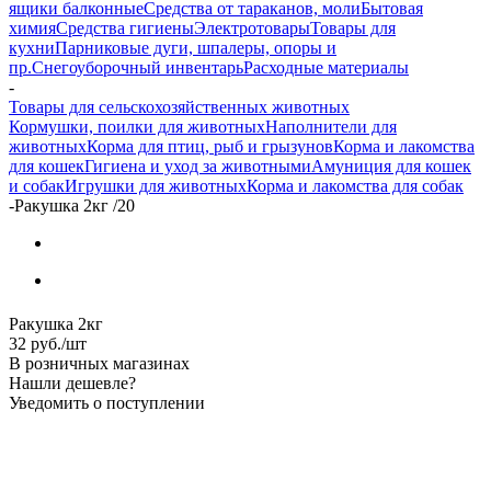
ящики балконные
Средства от тараканов, моли
Бытовая
химия
Средства гигиены
Электротовары
Товары для
кухни
Парниковые дуги, шпалеры, опоры и
пр.
Снегоуборочный инвентарь
Расходные материалы
-
Товары для сельскохозяйственных животных
Кормушки, поилки для животных
Наполнители для
животных
Корма для птиц, рыб и грызунов
Корма и лакомства
для кошек
Гигиена и уход за животными
Амуниция для кошек
и собак
Игрушки для животных
Корма и лакомства для собак
-
Ракушка 2кг /20
Ракушка 2кг
32
руб.
/шт
В розничных магазинах
Нашли дешевле?
Уведомить о поступлении