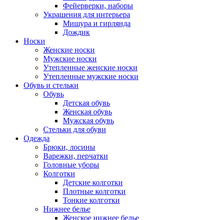
Фейерверки, наборы
Украшения для интерьера
Мишура и гирлянда
Дождик
Носки
Женские носки
Мужские носки
Утепленные женские носки
Утепленные мужские носки
Обувь и стельки
Обувь
Детская обувь
Женская обувь
Мужская обувь
Стельки для обуви
Одежда
Брюки, лосины
Варежки, перчатки
Головные уборы
Колготки
Детские колготки
Плотные колготки
Тонкие колготки
Нижнее белье
Женское нижнее белье