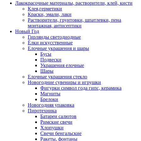
Лакокрасочные материалы, растворители, клей, кисти
Клея,герметики
Краски, эмали, лаки
Растворители, грунтовки, шпатлевки, пена
монтажная, антисептики
Новый Год
Гирлянды светодиодные
Ёлки искусственные
Елочные украшения и шары
Бусы
Подвески
Украшения елочные
Шары
Елочные украшения стекло
Новогодние сувениры и игрушки
Фигурки символ года гипс, керамика
Магниты
Брелоки
Новогодняя упаковка
Пиротехника
Батареи салютов
Римские свечи
Хлопушки
Свечи бенгальские
Ракеты, фонтаны