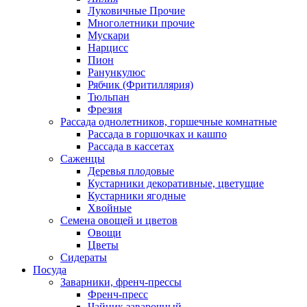
Луковичные Прочие
Многолетники прочие
Мускари
Нарцисс
Пион
Ранункулюс
Рябчик (Фритиллярия)
Тюльпан
Фрезия
Рассада однолетников, горшечные комнатные
Рассада в горшочках и кашпо
Рассада в кассетах
Саженцы
Деревья плодовые
Кустарники декоративные, цветущие
Кустарники ягодные
Хвойные
Семена овощей и цветов
Овощи
Цветы
Сидераты
Посуда
Заварники, френч-прессы
Френч-пресс
Чайник заварочный