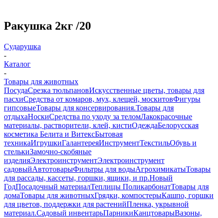
Ракушка 2кг /20
Сударушка
-
Каталог
-
Товары для животных
Посуда
Срезка тюльпанов
Искусственные цветы, товары для
пасхи
Средства от комаров, мух, клещей, москитов
Фигуры
гипсовые
Товары для консервирования.
Товары для
отдыха
Носки
Средства по уходу за телом
Лакокрасочные
материалы, растворители, клей, кисти
Одежда
Белорусская
косметика Белита и Витекс
Бытовая
техника
Игрушки
Галантерея
Инструмент
Текстиль
Обувь и
стельки
Замочно-скобяные
изделия
Электроинструмент
Электроинструмент
садовый
Автотовары
Фильтры для воды
Агрохимикаты
Товары
для рассады, кассеты, горшки, ящики, и пр.
Новый
Год
Посадочный материал
Теплицы Поликарбонат
Товары для
дома
Товары для животных
Грядки, компостеры
Кашпо, горшки
для цветов, поддержки для растений
Пленка, укрывной
материал.
Садовый инвентарь
Парники
Канцтовары
Вазоны,