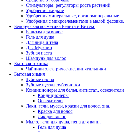
Стимуляторы, регуляторы роста растений
Удобрения жидкие
Удобрения минеральные, органоминеральные.
Удобрения с микроэлементами в малой фасовке.
Белорусская косметика Белита и Витекс
Бальзам для волос
Гель для душа
Для лица и тела
Для Мужчин
Зубная паста
Шампунь для волос
Бытовая техника
Чайники электрические, кипятильники
Бытовая химия
Зубные пасты
Зубные щетки. зубочистки
Кондиционеры для белья, антистат., освежители
Кондиционеры
Освежители
Лаки, гели. муссы, краски для волос, хна.
Краска для волос
Лак для волос
Мыло, гели для душа, пена для ванн.
Гель для душа