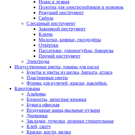
Ножи и лезвия
Полотна для электролобзиков и ножовок
Режущий инструмент
Свёрла
Слесарный инструмент
Зажимной инструмент
Ключи
Молотки, киянки, гвоздодёры
Отвёртки
Пассатижи, длинногубцы, бокорезы
Прочий инструмент
Электроды
Искусственные цветы, товары для пасхи
Букеты и цветы из шелка, бархата, атласа
Пластиковые цветы
Формы для куличей, краски, наклейки.
Канцтовары
Альбомы
Блокноты, записные книжки
Бумага офисная
Воздушные шары,мыльные пузыри
Дневники
Закладки, точилки, резинки стирательные
Клей, скотч
Краски, кисти, мелки